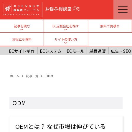
メインコンテンツに移動
無料で見積り
記事を読む
EC支援会社を探す
Toggle submenu
Toggle submenu
お役立ち資料
サイトの使い方
Toggle submenu
ECサイト制作
ECシステム
ECモール
単品通販
広告・SEO
パンくず
ホーム
記事一覧
ODM
ODM
OEMとは？ なぜ市場は伸びている