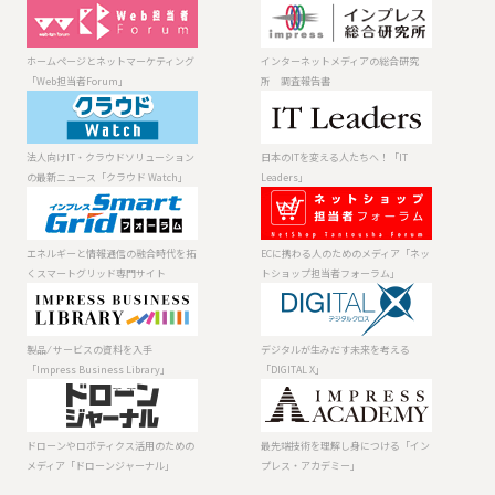
ガイド」
ホームページと
インターネット
ネットマーケテ
メディアの総合
ィング「Web担
研究所 調査報
ホームページとネットマーケティング
インターネットメディアの総合研究
当者Forum」
告書
「Web担当者Forum」
所 調査報告書
法人向けIT・ク
日本のITを変え
ラウドソリュー
る人たちへ！
ションの最新ニ
「IT Leaders」
法人向けIT・クラウドソリューション
日本のITを変える人たちへ！「IT
ュース「クラウ
の最新ニュース「クラウド Watch」
Leaders」
ド Watch」
エネルギーと情
ECに携わる人の
報通信の融合時
ためのメディア
代を拓くスマー
「ネットショッ
エネルギーと情報通信の融合時代を拓
ECに携わる人のためのメディア「ネッ
トグリッド専門
プ担当者フォー
くスマートグリッド専門サイト
トショップ担当者フォーラム」
サイト
ラム」
製品 ⁄ サービスの
デジタルが生み
資料を入手
だす未来を考え
「Impress
る「DIGITAL X」
製品 ⁄ サービスの資料を入手
デジタルが生みだす未来を考える
Business
「Impress Business Library」
「DIGITAL X」
Library」
ドローンやロボ
最先端技術を理
ティクス活用の
解し身につける
ためのメディア
「インプレス・
ドローンやロボティクス活用のための
最先端技術を理解し身につける「イン
「ドローンジャ
アカデミー」
メディア「ドローンジャーナル」
プレス・アカデミー」
ーナル」