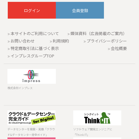
会員登録
本サイトのご利用について
媒体資料（広告掲載のご案内）
お問い合わせ
利用規約
プライバシーポリシー
特定商取引法に基づく表示
会社概要
インプレスグループTOP
株式会社インプレス
データセンター
ソフトウェア開
を検索・見積
発エンジニアに
「クラウド&デー
「Think IT」
データセンターを検索・見積「クラウ
ソフトウェア開発エンジニアに
タセンター完全
ド&データセンター完全ガイド」
「Think IT」