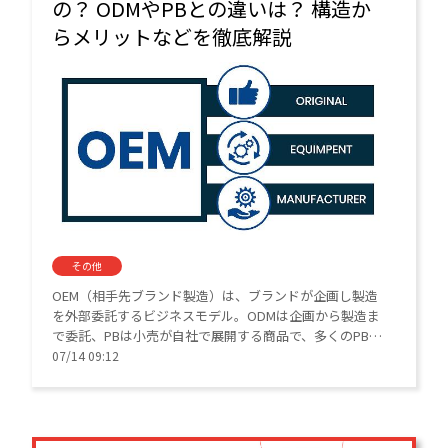
の？ ODMやPBとの違いは？ 構造か
らメリットなどを徹底解説
その他
OEM（相手先ブランド製造）は、ブランドが企画し製造
を外部委託するビジネスモデル。ODMは企画から製造ま
で委託、PBは小売が自社で展開する商品で、多くのPBで
OEMが活用されます。初期投資抑制やコア業務集中がメ
07/14 09:12
リットですが、ノウハウ空洞化のリスクも。アパレルや
化粧品市場で拡大傾向にあり、市場高速化やD2C台頭が
OEM需要を後押ししています。