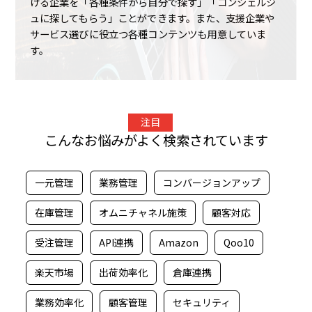
ける企業を「各種条件から自分で探す」「コンシェルジ
ュに探してもらう」ことができます。また、支援企業や
サービス選びに役立つ各種コンテンツも用意していま
す。
注目
こんなお悩みがよく検索されています
一元管理
業務管理
コンバージョンアップ
在庫管理
オムニチャネル施策
顧客対応
受注管理
API連携
Amazon
Qoo10
楽天市場
出荷効率化
倉庫連携
業務効率化
顧客管理
セキュリティ