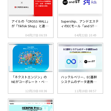
アイルの「CROSS MALL」
Supership、アンドエステ
が「TikTok Shop」と連
ィのECモール「and ST」
携、注文・在庫・出荷の
にサイト内商品広告
自動一元管理を実現
04月27日 06:59
「S4Ads」導入。ECの広
04月22日 10:49
告収益化を支援
「ネクストエンジン」の
ハックルベリー、EC基幹
NEがコーポレート・ベン
システムのデータ連携
チャーキャピタル（CVC）
SaaS「CoreLink」をアン
事業。「ネクストエンジ
12月23日 08:36
ドエスティのアパレルEC
11月10日 08:57
ン」を利用するユーザー
モール「and ST（アンド
企業の成長支援を重視
エスティ）」に導入