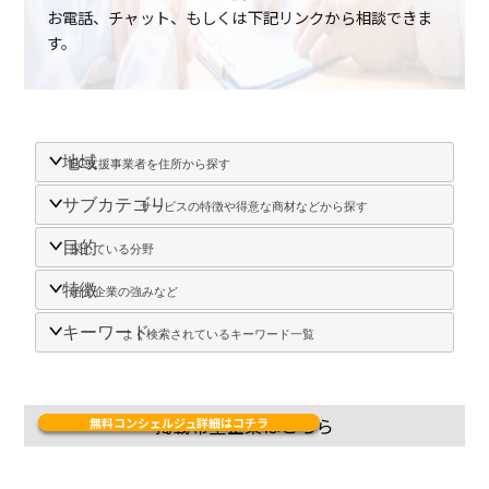
お電話、チャット、もしくは下記リンクから相談できま
す。
地域
EC支援事業者を住所から探す
サブカテゴリ
サービスの特徴や得意な商材などから探す
目的
探している分野
特徴
紹介企業の強みなど
キーワード
よく検索されているキーワード一覧
Company register
掲載希望企業はこちら
無料コンシェルジュ詳細はコチラ