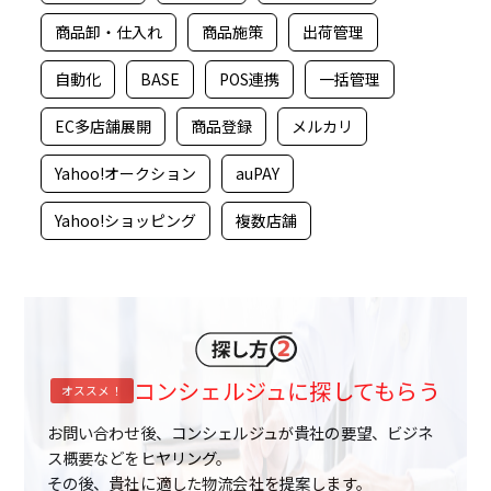
商品卸・仕入れ
商品施策
出荷管理
自動化
BASE
POS連携
一括管理
EC多店舗展開
商品登録
メルカリ
Yahoo!オークション
auPAY
Yahoo!ショッピング
複数店舗
コンシェルジュに探してもらう
オススメ！
お問い合わせ後、コンシェルジュが貴社の要望、ビジネ
ス概要などをヒヤリング。
その後、貴社に適した物流会社を提案します。