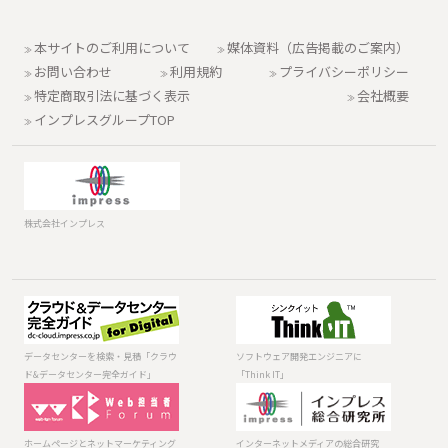
本サイトのご利用について
媒体資料（広告掲載のご案内）
お問い合わせ
利用規約
プライバシーポリシー
特定商取引法に基づく表示
会社概要
インプレスグループTOP
株式会社インプレス
データセンター
ソフトウェア開
を検索・見積
発エンジニアに
「クラウド&デー
「Think IT」
データセンターを検索・見積「クラウ
ソフトウェア開発エンジニアに
タセンター完全
ド&データセンター完全ガイド」
「Think IT」
ガイド」
ホームページと
インターネット
ネットマーケテ
メディアの総合
ィング「Web担
研究所 調査報
ホームページとネットマーケティング
インターネットメディアの総合研究