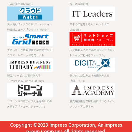
当者Forum」
告書
「Web担当者Forum」
所 調査報告書
法人向けIT・ク
日本のITを変え
ラウドソリュー
る人たちへ！
ションの最新ニ
「IT Leaders」
法人向けIT・クラウドソリューション
日本のITを変える人たちへ！「IT
ュース「クラウ
の最新ニュース「クラウド Watch」
Leaders」
ド Watch」
エネルギーと情
ECに携わる人の
報通信の融合時
ためのメディア
代を拓くスマー
「ネットショッ
エネルギーと情報通信の融合時代を拓
ECに携わる人のためのメディア「ネッ
トグリッド専門
プ担当者フォー
くスマートグリッド専門サイト
トショップ担当者フォーラム」
サイト
ラム」
製品 ⁄ サービスの
デジタルが生み
資料を入手
だす未来を考え
「Impress
る「DIGITAL X」
製品 ⁄ サービスの資料を入手
デジタルが生みだす未来を考える
Business
「Impress Business Library」
「DIGITAL X」
Library」
ドローンやロボ
最先端技術を理
ティクス活用の
解し身につける
ためのメディア
「インプレス・
ドローンやロボティクス活用のための
最先端技術を理解し身につける「イン
「ドローンジャ
アカデミー」
メディア「ドローンジャーナル」
プレス・アカデミー」
ーナル」
Copyright ©2023 Impress Corporation, An impress
Group Company. All rights reserved.