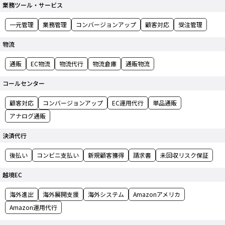
業務ツール・サービス
一元管理
業務管理
コンバージョンアップ
顧客対応
受注管理
物流
通販
EC物流
物流代行
物流倉庫
通販物流
コールセンター
顧客対応
コンバージョンアップ
EC運用代行
単品通販
アナログ通販
決済代行
後払い
コンビニ支払い
新規顧客獲得
請求書
未回収リスク保証
越境EC
海外進出
海外展開支援
海外システム
Amazonアメリカ
Amazon運用代行