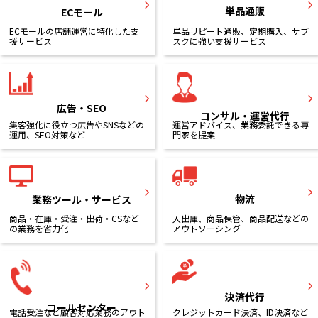
単品通販
ECモール
ECモールの店舗運営に特化した支
単品リピート通販、定期購入、サブ
援サービス
スクに強い支援サービス
広告・SEO
コンサル・運営代行
集客強化に役立つ広告やSNSなどの
運営アドバイス、業務委託できる専
運用、SEO対策など
門家を提案
物流
業務ツール・サービス
商品・在庫・受注・出荷・CSなど
入出庫、商品保管、商品配送などの
の業務を省力化
アウトソーシング
決済代行
コールセンター
電話受注など顧客対応業務のアウト
クレジットカード決済、ID決済など