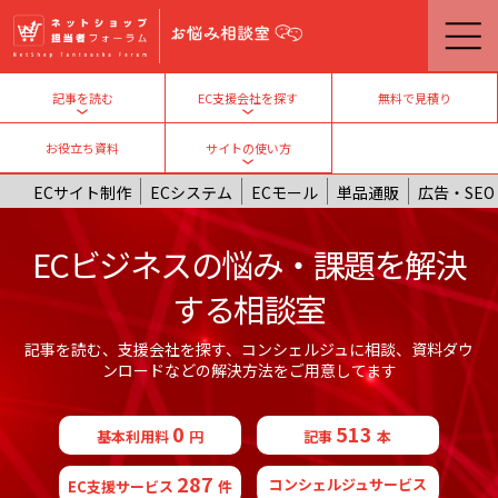
メインコンテンツに移動
無料で見積り
記事を読む
EC支援会社を探す
Toggle submenu
Toggle submenu
お役立ち資料
サイトの使い方
Toggle submenu
ECサイト制作
ECシステム
ECモール
単品通販
広告・SEO
ECビジネスの悩み・課題を解決
する相談室
記事を読む、支援会社を探す、コンシェルジュに相談、資料ダウ
ンロードなどの解決方法をご用意してます
0
513
基本利用料
円
記事
本
287
コンシェルジュサービス
EC支援サービス
件