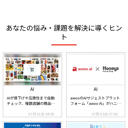
あなたの悩み・課題を解決に導くヒン
ト
AI
AI
AIが値下げや互換性まで自動
awooのAIサジェストプラット
チェック、複数店舗の商品を1
フォーム「awoo AI」がハニー
つのカートで一括決済できる
ズ公式ECの回遊率2.2倍、
Google「Universal Cart」と
07月 01日 08:00
CVR2.5倍を実現
07月 01日 07:00
は