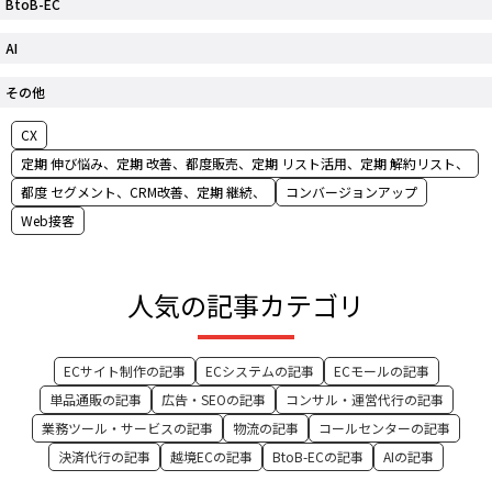
BtoB-EC
AI
その他
CX
定期 伸び悩み、定期 改善、都度販売、定期 リスト活用、定期 解約リスト、
都度 セグメント、CRM改善、定期 継続、
コンバージョンアップ
Web接客
人気の記事カテゴリ
ECサイト制作の記事
ECシステムの記事
ECモールの記事
単品通販の記事
広告・SEOの記事
コンサル・運営代行の記事
業務ツール・サービスの記事
物流の記事
コールセンターの記事
決済代行の記事
越境ECの記事
BtoB-ECの記事
AIの記事