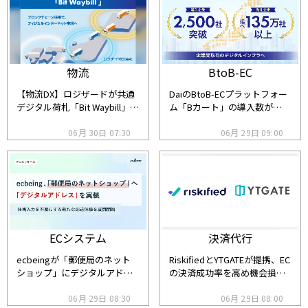
物流
BtoB-EC
【物流DX】ロジザードが共通
DaiのBtoB-ECプラットフォー
デジタル荷札「Bit Waybill」を
ム「Bカート」の導入数が
発表、ブロックチェーンでサ
2500社を突破、買い手企業は
プライチェーンの情報を横断
06月 30日 07:30
延べ135万社超へ
06月 29日 09:00
集約
ECシステム
決済代行
ecbeingが「郵便局のネット
RiskifiedとYTGATEが提携、EC
ショップ」にデジタルアドレ
の決済成功率を高め機会損失
スを実装
を防ぐ手法とは
06月 29日 08:30
06月 29日 08:00