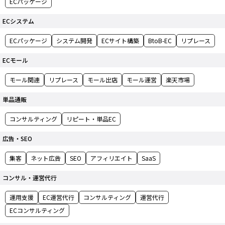
ECパッケージ
ECシステム
ECパッケージ
システム開発
ECサイト構築
BtoB-EC
リプレース
ECモール
モール関連
リプレース
モール出店
モール運営
楽天市場
単品通販
コンサルティング
リピート・単品EC
広告・SEO
集客
ネット広告
SEO
アフィリエイト
SaaS
コンサル・運営代行
運用支援
EC運営代行
コンサルティング
運営代行
ECコンサルティング