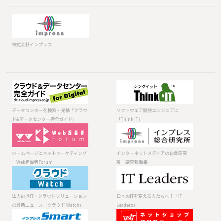
株式会社インプレス
データセンター
ソフトウェア開
を検索・見積
発エンジニアに
「クラウド&デー
「Think IT」
データセンターを検索・見積「クラウ
ソフトウェア開発エンジニアに
タセンター完全
ド&データセンター完全ガイド」
「Think IT」
ガイド」
ホームページと
インターネット
ネットマーケテ
メディアの総合
ィング「Web担
研究所 調査報
ホームページとネットマーケティング
インターネットメディアの総合研究
当者Forum」
告書
「Web担当者Forum」
所 調査報告書
法人向けIT・ク
日本のITを変え
ラウドソリュー
る人たちへ！
ションの最新ニ
「IT Leaders」
法人向けIT・クラウドソリューション
日本のITを変える人たちへ！「IT
ュース「クラウ
の最新ニュース「クラウド Watch」
Leaders」
ド Watch」
エネルギーと情
ECに携わる人の