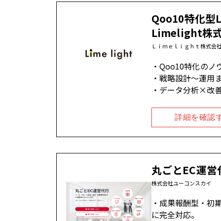
Qoo10特化型
Limelight
Ｌｉｍｅｌｉｇｈｔ株式会
Qoo10特化のノ
戦略設計〜運用
データ分析×改
詳細を確認
丸ごとEC運営
株式会社ユーコンスカイ
成果報酬型・初期費
に完全対応。