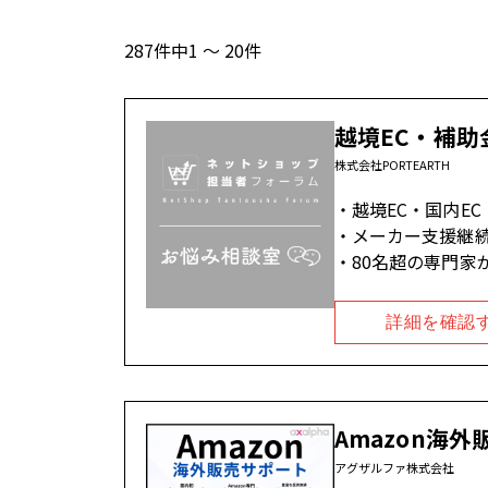
287件中1 ～ 20件
越境EC・補助
株式会社PORTEARTH
越境EC・国内E
メーカー支援継続率
80名超の専門家
詳細を確認
Amazon海
アグザルファ株式会社