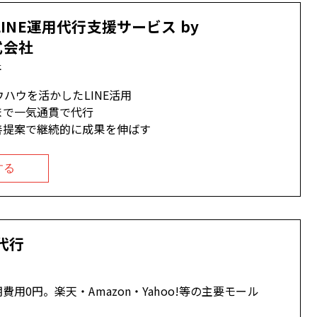
LINE運用代行支援サービス by
株式会社
社
ウハウを活かしたLINE活用
まで一気通貫で代行
善提案で継続的に成果を伸ばす
する
代行
用0円。楽天・Amazon・Yahoo!等の主要モール