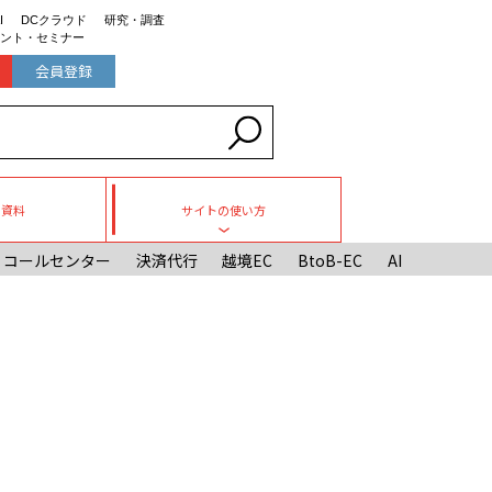
I
DCクラウド
研究・調査
ント・セミナー
会員登録
ち資料
サイトの使い方
Toggle submenu
コールセンター
決済代行
越境EC
BtoB-EC
AI