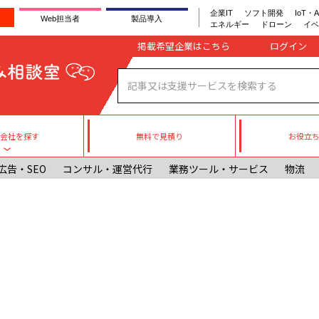
企業IT
ソフト開発
IoT・A
Web担当者
製品導入
エネルギー
ドローン
イベ
Company register
掲載希望企業はこちら
無料で見積り
お役立
援会社を探す
Toggle submenu
広告・SEO
コンサル・運営代行
業務ツール・サービス
物流