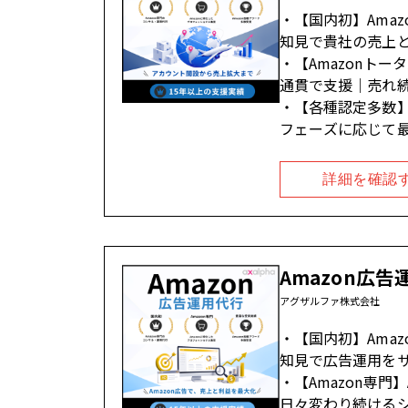
【国内初】Ama
知見で貴社の売上
【Amazonト
通貫で支援｜売れ
【各種認定多数】
フェーズに応じて
詳細を確認
Amazon広告
アグザルファ株式会社
【国内初】Ama
知見で広告運用を
【Amazon専
日々変わり続ける