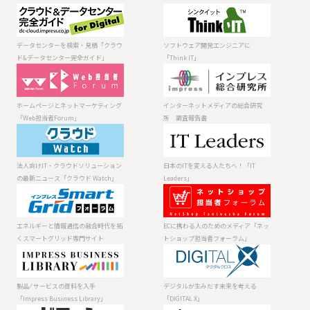
データセンター
ソフトウェア開
を検索・見積
発エンジニアに
「クラウド&デー
「Think IT」
データセンターを検索・見積「クラウ
ソフトウェア開発エンジニアに
タセンター完全
ド&データセンター完全ガイド」
「Think IT」
ガイド」
ホームページと
インターネット
ネットマーケテ
メディアの総合
ィング「Web担
研究所 調査報
ホームページとネットマーケティング
インターネットメディアの総合研究
当者Forum」
告書
「Web担当者Forum」
所 調査報告書
法人向けIT・ク
日本のITを変え
ラウドソリュー
る人たちへ！
ションの最新ニ
「IT Leaders」
法人向けIT・クラウドソリューション
日本のITを変える人たちへ！「IT
ュース「クラウ
の最新ニュース「クラウド Watch」
Leaders」
ド Watch」
エネルギーと情
ECに携わる人の
報通信の融合時
ためのメディア
代を拓くスマー
「ネットショッ
エネルギーと情報通信の融合時代を拓
ECに携わる人のためのメディア「ネッ
トグリッド専門
プ担当者フォー
くスマートグリッド専門サイト
トショップ担当者フォーラム」
サイト
ラム」
製品 ⁄ サービスの
デジタルが生み
資料を入手
だす未来を考え
「Impress
る「DIGITAL X」
製品 ⁄ サービスの資料を入手
デジタルが生みだす未来を考える
Business
「Impress Business Library」
「DIGITAL X」
Library」