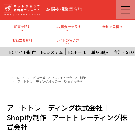
メインコンテンツに移動
無料で見積り
記事を読む
EC支援会社を探す
Toggle submenu
Toggle submenu
お役立ち資料
サイトの使い方
Toggle submenu
ECサイト制作
ECシステム
ECモール
単品通販
広告・SEO
パンくず
ホーム
サービス一覧
ECサイト制作
制作
アートトレーディング株式会社｜Shopify制作
アートトレーディング株式会社｜
Shopify制作 - アートトレーディング株
式会社