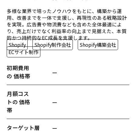
多様な業界で培ったノウハウをもとに、構築から運
用、改善までを一体で支援し、再現性のある戦略設計
を実現。広告費や物流費なども含めた全体最適によ
り、売上だけでなく利益率の向上まで見据えた、本質
的かつ持続的なEC成長を支援します。
Shopify
Shopify制作会社
Shopify構築会社
ECサイト制作
初期費用
—
の 価格帯
月額コス
トの 価格
—
帯
ターゲット層
—