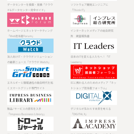
「クラウド&デー
「Think IT」
データセンターを検索・見積「クラウ
ソフトウェア開発エンジニアに
タセンター完全
ド&データセンター完全ガイド」
「Think IT」
ガイド」
ホームページと
インターネット
ネットマーケテ
メディアの総合
ィング「Web担
研究所 調査報
ホームページとネットマーケティング
インターネットメディアの総合研究
当者Forum」
告書
「Web担当者Forum」
所 調査報告書
法人向けIT・ク
日本のITを変え
ラウドソリュー
る人たちへ！
ションの最新ニ
「IT Leaders」
法人向けIT・クラウドソリューション
日本のITを変える人たちへ！「IT
ュース「クラウ
の最新ニュース「クラウド Watch」
Leaders」
ド Watch」
エネルギーと情
ECに携わる人の
報通信の融合時
ためのメディア
代を拓くスマー
「ネットショッ
エネルギーと情報通信の融合時代を拓
ECに携わる人のためのメディア「ネッ
トグリッド専門
プ担当者フォー
くスマートグリッド専門サイト
トショップ担当者フォーラム」
サイト
ラム」
製品 ⁄ サービスの
デジタルが生み
資料を入手
だす未来を考え
「Impress
る「DIGITAL X」
製品 ⁄ サービスの資料を入手
デジタルが生みだす未来を考える
Business
「Impress Business Library」
「DIGITAL X」
Library」
ドローンやロボ
最先端技術を理
ティクス活用の
解し身につける
ためのメディア
「インプレス・