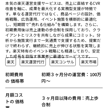
本気の楽天運営支援サービスは、売上に直結するCVR
改善を軸に、成果を最大化する実務型支援が特徴で
す。単なる運営代行ではなく、商品ページの設計、価
格戦略、広告運用、イベント施策を横断的に最適化
し、短期間で“売れる仕組み”を構築します。さらに、
初期費用後は売上連動の歩合制を採用しており、クラ
イアントとリスクを共有しながら成果にコミット。分
析から施策実行まで一気通貫で支援するため、提案だ
けで終わらず、継続的に売上が伸びる状態を実現しま
す。楽天特有のイベント戦略にも精通しており、安定
した成長を目指す事業者に最適なサービスです。
楽天
楽天運営代行
楽天コンサル
楽天市場
初期費用
初期３ヶ月分の運営費：100万
の 価格帯
円～
月額コス
３ヶ月目以降の費用：売上歩
トの 価格
合制
帯