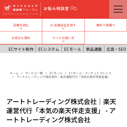
メインコンテンツに移動
無料で見積り
記事を読む
EC支援会社を探す
Toggle submenu
Toggle submenu
お役立ち資料
サイトの使い方
Toggle submenu
ECサイト制作
ECシステム
ECモール
単品通販
広告・SEO
パンくず
ホーム
サービス一覧
ECモール
ECモール・マーケットプレイス
アートトレーディング株式会社｜楽天運営代行「本気の楽天伴走支援」
アートトレーディング株式会社｜楽天
運営代行「本気の楽天伴走支援」 - ア
ートトレーディング株式会社