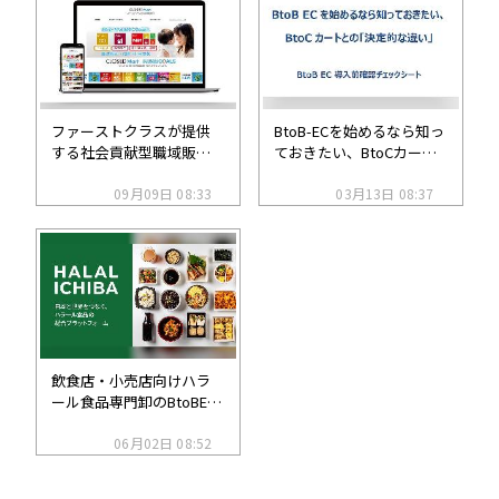
ファーストクラスが提供
BtoB-ECを始めるなら知っ
する社会貢献型職域販売
ておきたい、BtoCカート
サイト「クローズドマー
との「決定的な違い」
ト」を高千穂交易が導
09月09日 08:33
03月13日 08:37
入、従業員向けに展開
飲食店・小売店向けハラ
ール食品専門卸のBtoBEC
サイトをオープン
06月02日 08:52