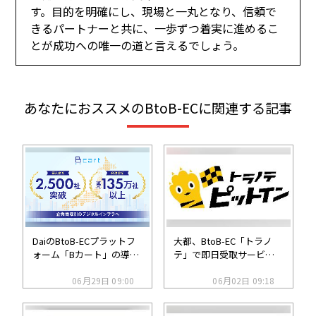
す。目的を明確にし、現場と一丸となり、信頼で
きるパートナーと共に、一歩ずつ着実に進めるこ
とが成功への唯一の道と言えるでしょう。
あなたにおススメのBtoB-ECに関連する記事
DaiのBtoB-ECプラットフ
大都、BtoB-EC「トラノ
ォーム「Bカート」の導入
テ」で即日受取サービス
数が2500社を突破、買い
を強化、倉庫受取サービ
手企業は延べ135万社超へ
06月29日 09:00
ス「トラノテ ピットイ
06月02日 09:18
ン」が関西で始動