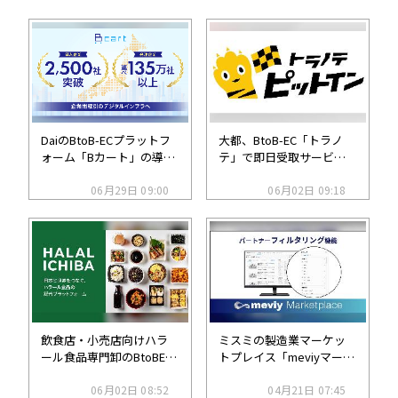
DaiのBtoB-ECプラットフ
大都、BtoB-EC「トラノ
ォーム「Bカート」の導入
テ」で即日受取サービス
数が2500社を突破、買い
を強化、倉庫受取サービ
手企業は延べ135万社超へ
06月29日 09:00
ス「トラノテ ピットイ
06月02日 09:18
ン」が関西で始動
飲食店・小売店向けハラ
ミスミの製造業マーケッ
ール食品専門卸のBtoBEC
トプレイス「meviyマーケ
サイトをオープン
ットプレイス」、資本金
06月02日 08:52
や従業員数でパートナー
04月21日 07:45