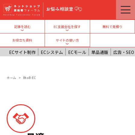
メインコンテンツに移動
無料で見積り
記事を読む
EC支援会社を探す
Toggle submenu
Toggle submenu
お役立ち資料
サイトの使い方
Toggle submenu
ECサイト制作
ECシステム
ECモール
単品通販
広告・SEO
パンくず
ホーム
BtoB-EC