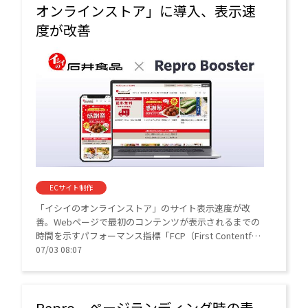
オンラインストア」に導入、表示速
度が改善
ECサイト制作
「イシイのオンラインストア」のサイト表示速度が改
善。Webページで最初のコンテンツが表示されるまでの
時間を示すパフォーマンス指標「FCP（First Contentful
Paint）」と、Webページで最も大きなコンテンツ要素が
07/03 08:07
表示されるまでの時間を示すパフォーマンス指標
「LCP（Largest Contentful Paint））」の2つで改善が見
られた。
Repro、ページランディング時の表