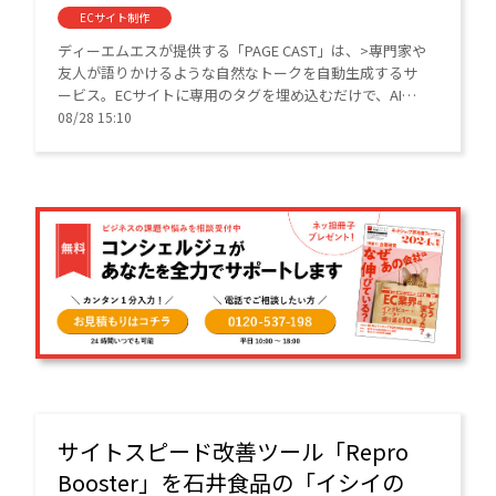
ECサイト制作
ディーエムエスが提供する「PAGE CAST」は、>専門家や
友人が語りかけるような自然なトークを自動生成するサ
ービス。ECサイトに専用のタグを埋め込むだけで、AIが
掲載情報を読み取り、ポッドキャスト番組のようなトー
08/28 15:10
ク形式で、音声コンテンツを自動生成できる。
サイトスピード改善ツール「Repro
Booster」を石井食品の「イシイの