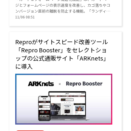
ジとフォームページの表示速度を改善し、カゴ落ちやコ
ンバージョン直前の離脱を防止する機能。「ランディン
グ高速化機能」はβ版で提供、ランディングページ
11/06 08:51
（LP）の表示を高速化する。
Reproがサイトスピード改善ツール
「Repro Booster」をセレクトショ
ップの公式通販サイト「ARKnets」
に導入