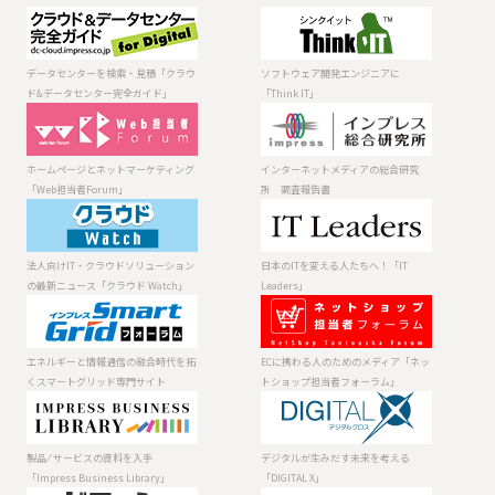
データセンター
ソフトウェア開
を検索・見積
発エンジニアに
「クラウド&デー
「Think IT」
データセンターを検索・見積「クラウ
ソフトウェア開発エンジニアに
タセンター完全
ド&データセンター完全ガイド」
「Think IT」
ガイド」
ホームページと
インターネット
ネットマーケテ
メディアの総合
ィング「Web担
研究所 調査報
ホームページとネットマーケティング
インターネットメディアの総合研究
当者Forum」
告書
「Web担当者Forum」
所 調査報告書
法人向けIT・ク
日本のITを変え
ラウドソリュー
る人たちへ！
ションの最新ニ
「IT Leaders」
法人向けIT・クラウドソリューション
日本のITを変える人たちへ！「IT
ュース「クラウ
の最新ニュース「クラウド Watch」
Leaders」
ド Watch」
エネルギーと情
ECに携わる人の
報通信の融合時
ためのメディア
代を拓くスマー
「ネットショッ
エネルギーと情報通信の融合時代を拓
ECに携わる人のためのメディア「ネッ
トグリッド専門
プ担当者フォー
くスマートグリッド専門サイト
トショップ担当者フォーラム」
サイト
ラム」
製品 ⁄ サービスの
デジタルが生み
資料を入手
だす未来を考え
「Impress
る「DIGITAL X」
製品 ⁄ サービスの資料を入手
デジタルが生みだす未来を考える
Business
「Impress Business Library」
「DIGITAL X」