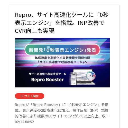
Repro、サイト高速化ツールに「0秒
表示エンジン」を搭載。INP改善で
CVR向上も実現
ECサイト制作
Reproが「Repro Booster」に「0秒表示エンジン」を搭
載。表示速度の2倍高速化に加え、操作反応（INP）の劇
的改善により複数のECサイトでCVRが5%以上向上。収益
改善を支援する高速化ツールとして刷新した。
02/12 08:52