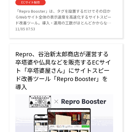
ECサイト制作
「Repro Booster」は、タグを設置するだけでその日か
らWebサイト全体の表示速度を高速化するサイトスピー
ド改善ツール。導入・運用の工数がほとんどかからない
ことも特長としている。
11/05 07:53
Repro、谷治新太郎商店が運営する
卒塔婆や仏具などを販売するECサイ
ト「卒塔婆屋さん」にサイトスピー
ド改善ツール「Repro Booster」を
導入