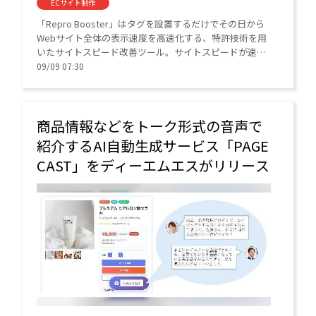
ECサイト制作
「Repro Booster」はタグを設置するだけでその日から
Webサイト全体の表示速度を高速化する、特許技術を用
いたサイトスピード改善ツール。サイトスピードが速く
なるだけでなく、導入・運用の工数がほとんどかからな
09/09 07:30
い。
商品情報などをトーク形式の音声で
紹介するAI自動生成サービス「PAGE
CAST」をディーエムエスがリリース