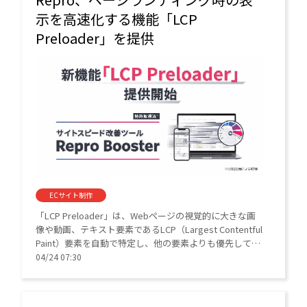
示を高速化する機能「LCP
Preloader」を提供
ECサイト制作
「LCP Preloader」は、Webページの視覚的に大きな画
像や動画、テキスト要素であるLCP（Largest Contentful
Paint）要素を自動で特定し、他の要素よりも優先して表
示させる。LCPに関する指標を改善でき、ユーザーが視
04/24 07:30
覚的に感じる表示速度の向上も期待できる。