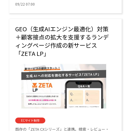
「FCP（First Contentful Paint）」とWebページで最も大
09/22 07:00
きなコンテンツ要素が表示されるまでの時間を示すパフ
ォーマンス指標「LCP（Largest Contentful Paint）」が
大幅に改善した。
GEO（生成AIエンジン最適化）対策
＋顧客接点の拡大を支援するランデ
ィングページ作成の新サービス
「ZETA LP」
ECサイト制作
既存の「ZETA CXシリーズ」と連携。検索・レビュー・