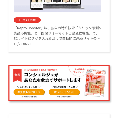
ECサイト制作
「Repro Booster」は、独自の特許技術「クリック予測&
先読み機能」と「画像フォーマット自動変換機能」で、
ECサイトにタグを入れるだけで自動的にWebサイトの表
示速度を高速化するサイトスピード改善ツール。初期設
10/29 06:28
するだけでその日からWebサイト全体の表示速度の高速
化を実現する。