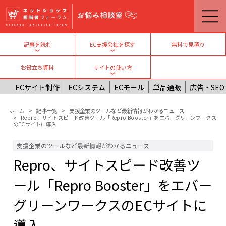
メインコンテンツに移動
無料で見積り
記事を読む
EC支援会社を探す
Toggle submenu
Toggle submenu
お役立ち資料
サイトの使い方
Toggle submenu
ECサイト制作
ECシステム
ECモール
単品通販
広告・SEO
パンくず
ホーム
記事一覧
支援企業のツールなど最新情報がわかるニュース
Repro、サイトスピード改善ツール「Repro Booster」をエバーグリーンワークス
のECサイトに導入
支援企業のツールなど最新情報がわかるニュース
Repro、サイトスピード改善ツ
ール「Repro Booster」をエバー
グリーンワークスのECサイトに
導入