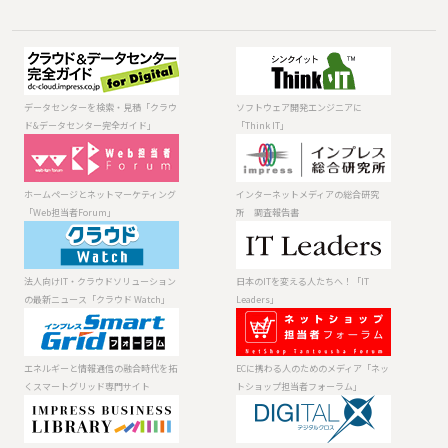
データセンター
ソフトウェア開
を検索・見積
発エンジニアに
「クラウド&デー
「Think IT」
データセンターを検索・見積「クラウ
ソフトウェア開発エンジニアに
タセンター完全
ド&データセンター完全ガイド」
「Think IT」
ガイド」
ホームページと
インターネット
ネットマーケテ
メディアの総合
ィング「Web担
研究所 調査報
ホームページとネットマーケティング
インターネットメディアの総合研究
当者Forum」
告書
「Web担当者Forum」
所 調査報告書
法人向けIT・ク
日本のITを変え
ラウドソリュー
る人たちへ！
ションの最新ニ
「IT Leaders」
法人向けIT・クラウドソリューション
日本のITを変える人たちへ！「IT
ュース「クラウ
の最新ニュース「クラウド Watch」
Leaders」
ド Watch」
エネルギーと情
ECに携わる人の
報通信の融合時
ためのメディア
代を拓くスマー
「ネットショッ
エネルギーと情報通信の融合時代を拓
ECに携わる人のためのメディア「ネッ
トグリッド専門
プ担当者フォー
くスマートグリッド専門サイト
トショップ担当者フォーラム」
サイト
ラム」
製品 ⁄ サービスの
デジタルが生み
資料を入手
だす未来を考え