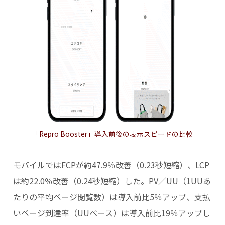
「Repro Booster」導入前後の表示スピードの比較
モバイルではFCPが約47.9％改善（0.23秒短縮）、LCP
は約22.0％改善（0.24秒短縮）した。PV／UU（1UUあ
たりの平均ページ閲覧数）は導入前比5％アップ、支払
いページ到達率（UUベース）は導入前比19％アップし