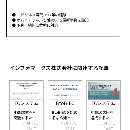
ECビジネス専門で17年の経験
オムニチャネルも越境ECも最新事例を熟知
予算・納期に柔軟に対応可
インフォマークス株式会社に関連する記事
ECシステム
BtoB-EC
ECシステム
年商30億円を
BtoB-ECを始め
年商10億円を
突破するため
るなら知って
達成するため
のECツール連
04月 03日
おきたい、
03月 13日
のEC基盤とツ
01月 14日
携設計～「個
08:17
BtoCカートと
08:37
ール選び、
10:07