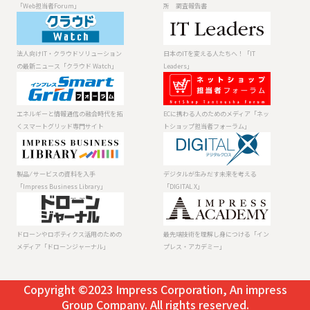
当者Forum」
告書
「Web担当者Forum」
所 調査報告書
法人向けIT・ク
日本のITを変え
ラウドソリュー
る人たちへ！
ションの最新ニ
「IT Leaders」
法人向けIT・クラウドソリューション
日本のITを変える人たちへ！「IT
ュース「クラウ
の最新ニュース「クラウド Watch」
Leaders」
ド Watch」
エネルギーと情
ECに携わる人の
報通信の融合時
ためのメディア
代を拓くスマー
「ネットショッ
エネルギーと情報通信の融合時代を拓
ECに携わる人のためのメディア「ネッ
トグリッド専門
プ担当者フォー
くスマートグリッド専門サイト
トショップ担当者フォーラム」
サイト
ラム」
製品 ⁄ サービスの
デジタルが生み
資料を入手
だす未来を考え
「Impress
る「DIGITAL X」
製品 ⁄ サービスの資料を入手
デジタルが生みだす未来を考える
Business
「Impress Business Library」
「DIGITAL X」
Library」
ドローンやロボ
最先端技術を理
ティクス活用の
解し身につける
ためのメディア
「インプレス・
ドローンやロボティクス活用のための
最先端技術を理解し身につける「イン
「ドローンジャ
アカデミー」
メディア「ドローンジャーナル」
プレス・アカデミー」
ーナル」
Copyright ©2023 Impress Corporation, An impress
Group Company. All rights reserved.