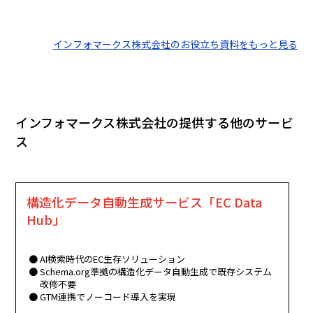
システム連携な
ていない「施策
する「見えない
ど、BtoCカート
の分断」が原因
壁」とは？ 「売
との違いや選定
かもしれませ
上が伸びるほど
インフォマークス株式会社のお役立ち資料をもっと見る
ポイントがわか
ん。資料に記載
現場が疲弊す
ります。
した自社の課題
る」現状を打破
を診断できる全
し、次の成長ス
15項目のチェッ
テージへ進むた
クリストを活用
めの「EC基盤と
インフォマークス株式会社の提供する他のサービ
し、次の成長フ
ツール選び」の
ェーズへ進みま
チェックシート
ス
しょう。
を提供していま
す。
構造化データ自動生成サービス「EC Data
Hub」
AI検索時代のEC生存ソリューション
Schema.org準拠の構造化データ自動生成で既存システム
改修不要
GTM連携でノーコード導入を実現