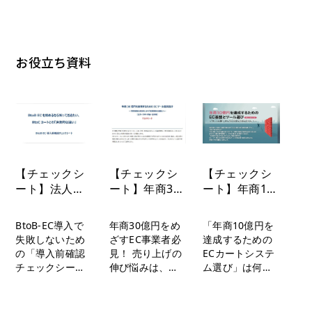
お役立ち資料
【チェックシ
【チェックシ
【チェックシ
ート】法人向
ート】年商30
ート】年商10
けの電子商取
億円を突破す
億円を達成す
引「BtoB-
るためのECツ
るためのEC基
BtoB-EC導入で
年商30億円をめ
「年商10億円を
EC」を始める
ール連携設計
盤とツール選
失敗しないため
ざすEC事業者必
達成するための
なら知ってお
び
の「導入前確認
見！ 売り上げの
ECカートシステ
きたい、BtoC
チェックシー
伸び悩みは、広
ム選び」は何が
カートとの
ト」無料配布
告やCRM、在庫
求められるの
「決定的な違
中。掛け売りや
管理といった個
か？ 急成長する
個別価格、基幹
別施策が連動し
EC事業者が直面
い」