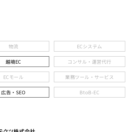
物流
ECシステム
越境EC
コンサル・運営代行
ECモール
業務ツール・サービス
広告・SEO
BtoB-EC
テクツ株式会社