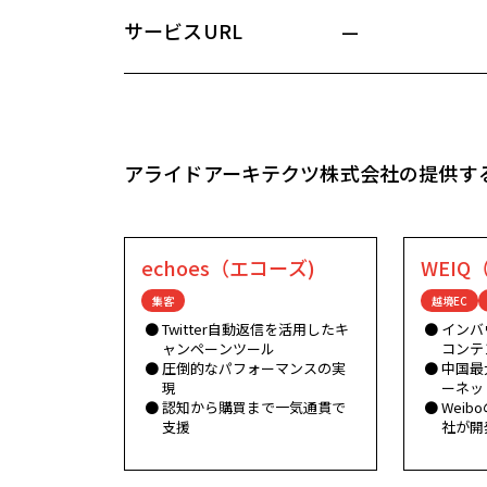
サービスURL
—
アライドアーキテクツ株式会社の提供す
echoes（エコーズ)
WEI
集客
越境EC
Twitter自動返信を活用したキ
インバ
ャンペーンツール
コンテ
圧倒的なパフォーマンスの実
中国最
現
ーネッ
認知から購買まで一気通貫で
Wei
支援
社が開