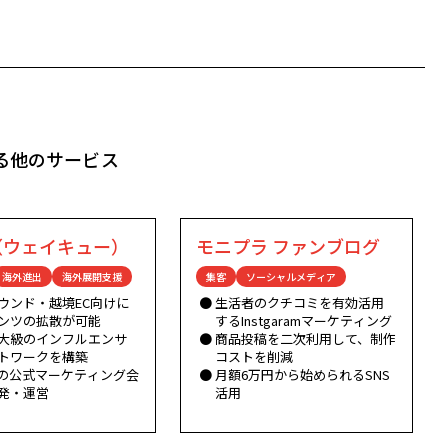
る他のサービス
Q（ウェイキュー）
モニプラ ファンブログ
海外進出
海外展開支援
集客
ソーシャルメディア
ウンド・越境EC向けに
生活者のクチコミを有効活用
ンツの拡散が可能
するInstgaramマーケティング
大級のインフルエンサ
商品投稿を二次利用して、制作
トワークを構築
コストを削減
boの公式マーケティング会
月額6万円から始められるSNS
発・運営
活用