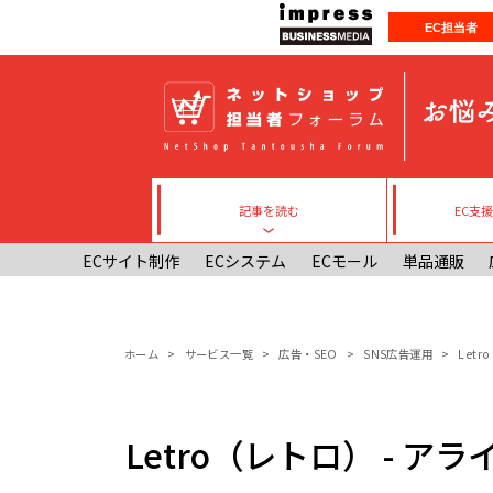
メインコンテンツに移動
EC担当者
記事を読む
EC支
Toggle submenu
ECサイト制作
ECシステム
ECモール
単品通販
パンくず
ホーム
サービス一覧
広告・SEO
SNS広告運用
Let
Letro（レトロ） - 