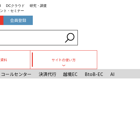
I
DCクラウド
研究・調査
ント・セミナー
会員登録
ち資料
サイトの使い方
Toggle submenu
コールセンター
決済代行
越境EC
BtoB-EC
AI