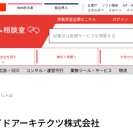
企業IT
ソフト開発
IoT・A
Web担当者
製品導入
エネルギー
ドローン
イベ
Company register
掲載希望企業はこちら
無料で見積り
お役立
援会社を探す
Toggle submenu
広告・SEO
コンサル・運営代行
業務ツール・サービス
物流
ro（レトロ）
アライドアーキテクツ株式会社