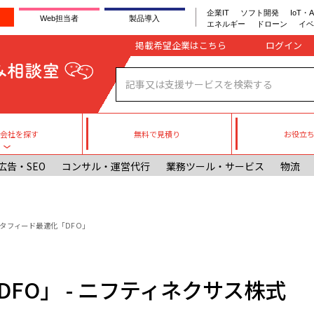
企業IT
ソフト開発
IoT・A
Web担当者
製品導入
エネルギー
ドローン
イベ
Company register
掲載希望企業はこちら
無料で見積り
お役立
援会社を探す
Toggle submenu
広告・SEO
コンサル・運営代行
業務ツール・サービス
物流
タフィード最適化「DFO」
FO」 - ニフティネクサス株式