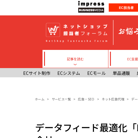
メインコンテンツに移動
EC担当者
記事を読む
EC支
Toggle submenu
ECサイト制作
ECシステム
ECモール
単品通販
パンくず
ホーム
サービス一覧
広告・SEO
ネット広告代理
デー
データフィード最適化「D