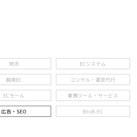
物流
ECシステム
越境EC
コンサル・運営代行
ECモール
業務ツール・サービス
広告・SEO
BtoB-EC