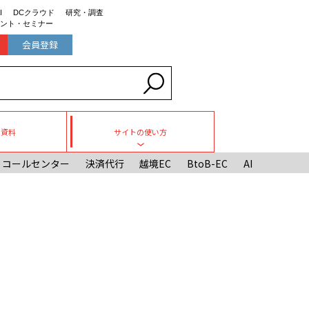
I
DCクラウド
研究・調査
ント・セミナー
会員登録
ち資料
サイトの使い方
Toggle submenu
コールセンター
決済代行
越境EC
BtoB-EC
AI