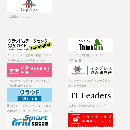
株式会社インプレス
データセンター
ソフトウェア開
を検索・見積
発エンジニアに
「クラウド&デー
「Think IT」
データセンターを検索・見積「クラウ
ソフトウェア開発エンジニアに
タセンター完全
ド&データセンター完全ガイド」
「Think IT」
ガイド」
ホームページと
インターネット
ネットマーケテ
メディアの総合
ィング「Web担
研究所 調査報
ホームページとネットマーケティング
インターネットメディアの総合研究
当者Forum」
告書
「Web担当者Forum」
所 調査報告書
法人向けIT・ク
日本のITを変え
ラウドソリュー
る人たちへ！
ションの最新ニ
「IT Leaders」
法人向けIT・クラウドソリューション
日本のITを変える人たちへ！「IT
ュース「クラウ
の最新ニュース「クラウド Watch」
Leaders」
ド Watch」
エネルギーと情
ECに携わる人の
報通信の融合時
ためのメディア