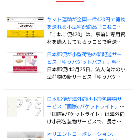
ヤマト運輸が全国一律420円で荷物
を送れる小型宅配商品「こねこ便
420」を全国展開
「こねこ便420」は、事前に専用資
材を購入してもらうことで発送時
の支払いを不要にし、資材費込み
日本郵便が小型荷物の新配送サー
全国一律420円で商品を配送する小
ビス「ゆうパケットパフ」、料金
型宅配商品。法人、個人事業主の
は全国一律で「ゆうパック」より
日本郵便は2月25日、法人向けの小
ほか、個人も利用可能。
も“お得”
型荷物の新サービス「ゆうパケッ
トパフ」の提供を開始した。
日本郵便が海外向け小形包装物サ
ービス「国際eパケットライト」の
取扱国・地域を計138か国・地域に
「国際eパケットライト」は海外向
拡大
け小形包装物サービスで、長さ・
幅・厚さの合計90cm以内（長さ最
オリエントコーポレーション、
大60cm）、重さ2kgまでの荷物を