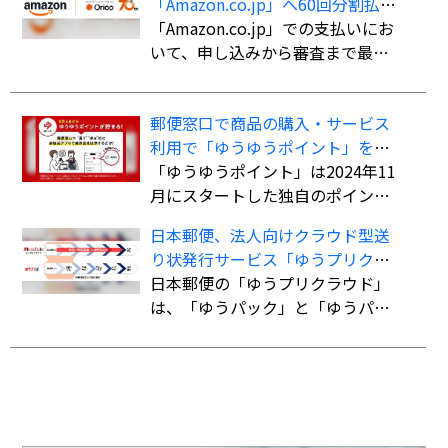
「Amazon.co.jp」へ60回分割払い
航空便扱いで送ることができる。
ができる決済手段「オリコ分割払
「Amazon.co.jp」での支払いにお
書留扱いの「国際eパケット」より
い」を導入
いて、申し込みから審査まで最短5
も低料金で利用でき、追跡サービ
分で審査を完了。クレジットカー
スにも対応している。
ド不要で最大60回までの分割払い
郵便窓口で商品の購入・サービス
が可能になる。
利用で「ゆうゆうポイント」を付
与、「ゆうちょPayポイント」への
「ゆうゆうポイント」は2024年11
交換も開始
月にスタートした独自のポイント
サービス。郵便窓口で「郵便局ア
日本郵便、法人向けクラウド型送
プリ」の会員証を提示した上で、
り状発行サービス「ゆうプリクラ
対象商品を購入、またはサービス
ウド」
日本郵便の「ゆうプリクラウド」
を利用すると、購入・利用総額に
は、「ゆうパック」と「ゆうパケ
応じてポイントが貯まる。
ット」の送り状をWeb上で作成で
きるクラウドサービス。「指定場
所ダイレクト（置き配）」「eお届
け通知（配達予告通知）」「送達
日数の計算機能」など、差出・受