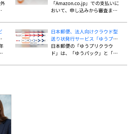
か
海外
いができる決済手段「オリコ分
「Amazon.co.jp」での支払いに
長
割払い」を導入
おいて、申し込みから審査まで
内
最短5分で審査を完了。クレジッ
ま
トカード不要で最大60回までの
ビ
日本郵便、法人向けクラウド型
こ
分割払いが可能になる。
」
送り状発行サービス「ゆうプリ
際e
ン
年
クラウド」
日本郵便の「ゆうプリクラウ
用
イ
ド」は、「ゆうパック」と「ゆ
し
郵
うパケット」の送り状をWeb上
し
で作成できるクラウドサービ
た
ス。「指定場所ダイレクト（置
き配）」「eお届け通知（配達予
ト
告通知）」「送達日数の計算機
能」など、差出・受取をサポー
トする機能も備えている。