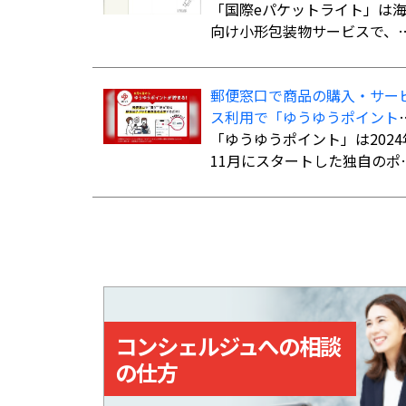
ト」の取扱国・地域を計138
「国際eパケットライト」は
利用可能。
国・地域に拡大
向け小形包装物サービスで、
さ・幅・厚さの合計90cm以
（長さ最大60cm）、重さ2kg
郵便窓口で商品の購入・サー
での荷物を航空便扱いで送る
ス利用で「ゆうゆうポイント
とができる。書留扱いの「国
を付与、「ゆうちょPayポイ
「ゆうゆうポイント」は2024
パケット」よりも低料金で利
ト」への交換も開始
11月にスタートした独自のポ
でき、追跡サービスにも対応
ントサービス。郵便窓口で「
ている。
便局アプリ」の会員証を提示
た上で、対象商品を購入、ま
はサービスを利用すると、購
入・利用総額に応じてポイン
が貯まる。
コンシェルジュへの相談
の仕方