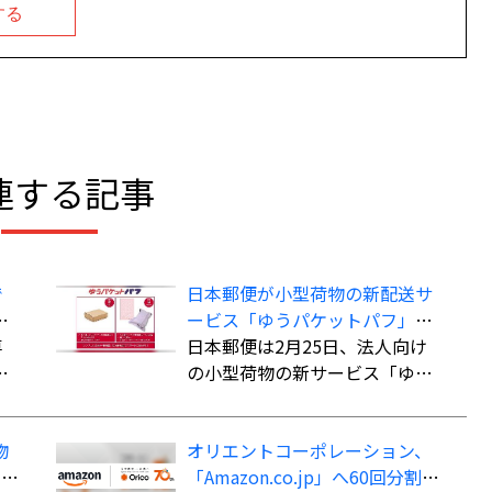
する
連する記事
で
日本郵便が小型荷物の新配送サ
こ
ービス「ゆうパケットパフ」、
専
料金は全国一律で「ゆうパッ
日本郵便は2月25日、法人向け
で
ク」よりも“お得”
の小型荷物の新サービス「ゆう
資
パケットパフ」の提供を開始し
品
た。
物
オリエントコーポレーション、
イ
「Amazon.co.jp」へ60回分割払
も