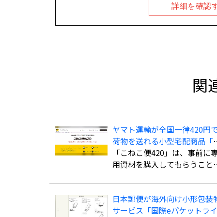
詳細を確認
関
ヤマト運輸が全国一律420円
荷物を送れる小型宅配商品「
ねこ便420」を全国展開
「こねこ便420」は、事前に
用資材を購入してもらうこと
発送時の支払いを不要にし、
材費込み全国一律420円で商
日本郵便が海外向け小形包装
を配送する小型宅配商品。法
サービス「国際eパケットラ
人、個人事業主のほか、個人