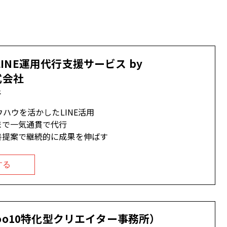
LINE運用代行支援サービス by
株式会社
社
ウハウを活かしたLINE活用
まで一気通貫で代行
善提案で継続的に成果を伸ばす
する
（Qoo10特化型クリエイター事務所）