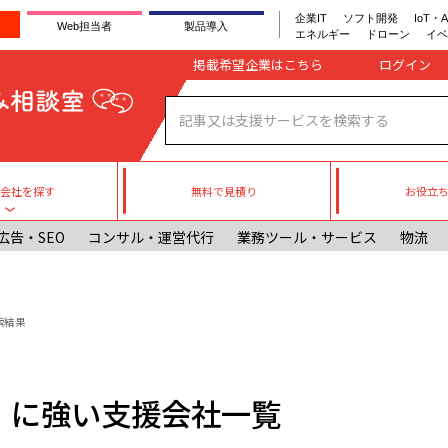
企業IT
ソフト開発
IoT・A
Web担当者
製品導入
エネルギー
ドローン
イベ
Company register
掲載希望企業はこちら
無料で見積り
お役立
援会社を探す
Toggle submenu
広告・SEO
コンサル・運営代行
業務ツール・サービス
物流
索結果
)」に強い支援会社一覧