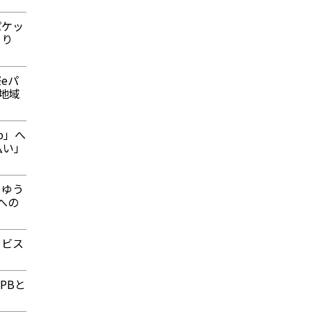
パケッ
より
eパ
地域
p」へ
払い」
うゆう
への
ービス
PBと