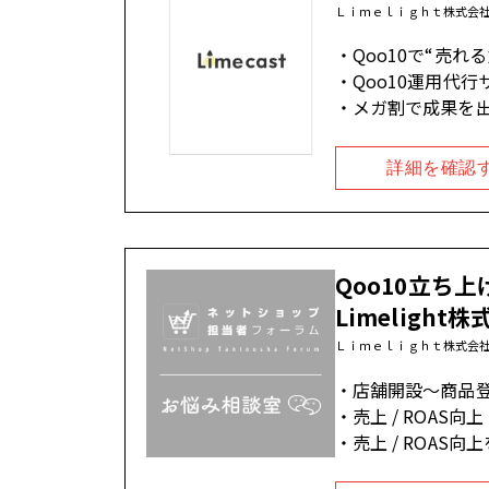
Ｌｉｍｅｌｉｇｈｔ株式会
Qoo10で“売
Qoo10運用代
メガ割で成果を
詳細を確認
Qoo10立ち
Limelight
Ｌｉｍｅｌｉｇｈｔ株式会
店舗開設〜商品
売上 / ROA
売上 / ROA