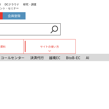
I
DCクラウド
研究・調査
ント・セミナー
会員登録
ち資料
サイトの使い方
Toggle submenu
コールセンター
決済代行
越境EC
BtoB-EC
AI