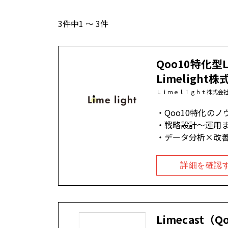
3件中1 ～ 3件
Qoo10特化型
Limelight
Ｌｉｍｅｌｉｇｈｔ株式会
Qoo10特化のノ
戦略設計〜運用
データ分析×改
詳細を確認
Limecast