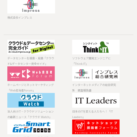
株式会社インプレス
データセンター
ソフトウェア開
を検索・見積
発エンジニアに
「クラウド&デー
「Think IT」
データセンターを検索・見積「クラウ
ソフトウェア開発エンジニアに
タセンター完全
ド&データセンター完全ガイド」
「Think IT」
ガイド」
ホームページと
インターネット
ネットマーケテ
メディアの総合
ィング「Web担
研究所 調査報
ホームページとネットマーケティング
インターネットメディアの総合研究
当者Forum」
告書
「Web担当者Forum」
所 調査報告書
法人向けIT・ク
日本のITを変え
ラウドソリュー
る人たちへ！
ションの最新ニ
「IT Leaders」
法人向けIT・クラウドソリューション
日本のITを変える人たちへ！「IT
ュース「クラウ
の最新ニュース「クラウド Watch」
Leaders」
ド Watch」
エネルギーと情
ECに携わる人の
報通信の融合時
ためのメディア