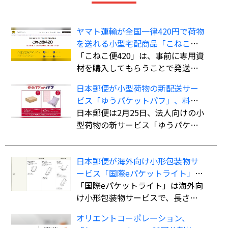
ヤマト運輸が全国一律420円で荷物
を送れる小型宅配商品「こねこ便
420」を全国展開
「こねこ便420」は、事前に専用資
材を購入してもらうことで発送時
の支払いを不要にし、資材費込み
日本郵便が小型荷物の新配送サー
全国一律420円で商品を配送する小
ビス「ゆうパケットパフ」、料金
型宅配商品。法人、個人事業主の
は全国一律で「ゆうパック」より
日本郵便は2月25日、法人向けの小
ほか、個人も利用可能。
も“お得”
型荷物の新サービス「ゆうパケッ
トパフ」の提供を開始した。
日本郵便が海外向け小形包装物サ
ービス「国際eパケットライト」の
取扱国・地域を計138か国・地域に
「国際eパケットライト」は海外向
拡大
け小形包装物サービスで、長さ・
幅・厚さの合計90cm以内（長さ最
オリエントコーポレーション、
大60cm）、重さ2kgまでの荷物を