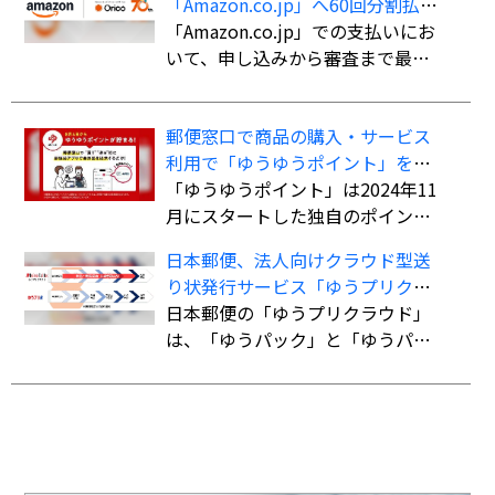
「Amazon.co.jp」へ60回分割払い
航空便扱いで送ることができる。
ができる決済手段「オリコ分割払
「Amazon.co.jp」での支払いにお
書留扱いの「国際eパケット」より
い」を導入
いて、申し込みから審査まで最短5
も低料金で利用でき、追跡サービ
分で審査を完了。クレジットカー
スにも対応している。
ド不要で最大60回までの分割払い
郵便窓口で商品の購入・サービス
が可能になる。
利用で「ゆうゆうポイント」を付
与、「ゆうちょPayポイント」への
「ゆうゆうポイント」は2024年11
交換も開始
月にスタートした独自のポイント
サービス。郵便窓口で「郵便局ア
日本郵便、法人向けクラウド型送
プリ」の会員証を提示した上で、
り状発行サービス「ゆうプリクラ
対象商品を購入、またはサービス
ウド」
日本郵便の「ゆうプリクラウド」
を利用すると、購入・利用総額に
は、「ゆうパック」と「ゆうパケ
応じてポイントが貯まる。
ット」の送り状をWeb上で作成で
きるクラウドサービス。「指定場
所ダイレクト（置き配）」「eお届
け通知（配達予告通知）」「送達
日数の計算機能」など、差出・受