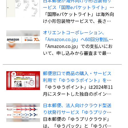
日本郵便が海外向け小形包装物サ
ービス「国際eパケットライト」の
取扱国・地域を計138か国・地域に
「国際eパケットライト」は海外向
拡大
け小形包装物サービスで、長さ・
幅・厚さの合計90cm以内（長さ最
オリエントコーポレーション、
大60cm）、重さ2kgまでの荷物を
「Amazon.co.jp」へ60回分割払い
航空便扱いで送ることができる。
ができる決済手段「オリコ分割払
「Amazon.co.jp」での支払いにお
書留扱いの「国際eパケット」より
い」を導入
いて、申し込みから審査まで最短5
も低料金で利用でき、追跡サービ
分で審査を完了。クレジットカー
スにも対応している。
ド不要で最大60回までの分割払い
郵便窓口で商品の購入・サービス
が可能になる。
利用で「ゆうゆうポイント」を付
与、「ゆうちょPayポイント」への
「ゆうゆうポイント」は2024年11
交換も開始
月にスタートした独自のポイント
サービス。郵便窓口で「郵便局ア
日本郵便、法人向けクラウド型送
プリ」の会員証を提示した上で、
り状発行サービス「ゆうプリクラ
対象商品を購入、またはサービス
ウド」
日本郵便の「ゆうプリクラウド」
を利用すると、購入・利用総額に
は、「ゆうパック」と「ゆうパケ