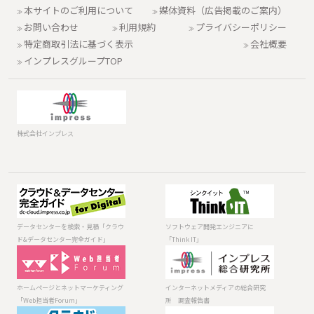
本サイトのご利用について
媒体資料（広告掲載のご案内）
お問い合わせ
利用規約
プライバシーポリシー
特定商取引法に基づく表示
会社概要
インプレスグループTOP
株式会社インプレス
データセンター
ソフトウェア開
を検索・見積
発エンジニアに
「クラウド&デー
「Think IT」
データセンターを検索・見積「クラウ
ソフトウェア開発エンジニアに
タセンター完全
ド&データセンター完全ガイド」
「Think IT」
ガイド」
ホームページと
インターネット
ネットマーケテ
メディアの総合
ィング「Web担
研究所 調査報
ホームページとネットマーケティング
インターネットメディアの総合研究
当者Forum」
告書
「Web担当者Forum」
所 調査報告書