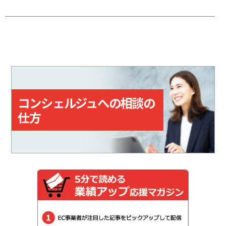
応じてポイントが貯まる。
ット」の送り状をWeb上で作成で
きるクラウドサービス。「指定場
所ダイレクト（置き配）」「eお届
け通知（配達予告通知）」「送達
日数の計算機能」など、差出・受
取をサポートする機能も備えてい
る。
コンシェルジュへの相談の
仕方