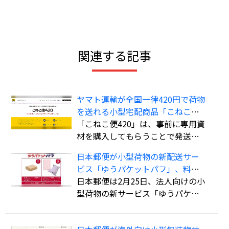
関連する記事
ヤマト運輸が全国一律420円で荷物
を送れる小型宅配商品「こねこ便
420」を全国展開
「こねこ便420」は、事前に専用資
材を購入してもらうことで発送時
の支払いを不要にし、資材費込み
日本郵便が小型荷物の新配送サー
全国一律420円で商品を配送する小
ビス「ゆうパケットパフ」、料金
型宅配商品。法人、個人事業主の
は全国一律で「ゆうパック」より
日本郵便は2月25日、法人向けの小
ほか、個人も利用可能。
も“お得”
型荷物の新サービス「ゆうパケッ
トパフ」の提供を開始した。