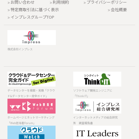
お問い合わせ
利用規約
プライバシーポリシー
特定商取引法に基づく表示
会社概要
インプレスグループTOP
株式会社インプレス
データセンター
ソフトウェア開
を検索・見積
発エンジニアに
「クラウド&デー
「Think IT」
データセンターを検索・見積「クラウ
ソフトウェア開発エンジニアに
タセンター完全
ド&データセンター完全ガイド」
「Think IT」
ガイド」
ホームページと
インターネット
ネットマーケテ
メディアの総合
ィング「Web担
研究所 調査報
ホームページとネットマーケティング
インターネットメディアの総合研究
当者Forum」
告書
「Web担当者Forum」
所 調査報告書
法人向けIT・ク
日本のITを変え
ラウドソリュー
る人たちへ！