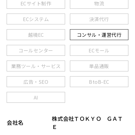
ECサイト制作
物流
ECシステム
決済代行
越境EC
コンサル・運営代行
コールセンター
ECモール
業務ツール・サービス
単品通販
広告・SEO
BtoB-EC
AI
株式会社ＴＯＫＹＯ ＧＡＴ
会社名
Ｅ