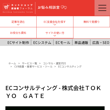
メインコンテンツに移動
無料で見積り
記事を読む
EC支援会社を探す
Toggle submenu
Toggle submenu
お役立ち資料
サイトの使い方
Toggle submenu
ECサイト制作
ECシステム
ECモール
単品通販
広告・SEO
パンくず
ホーム
サービス一覧
コンサル・運営代行
CVR改善・接客サービス・ツール
ECコンサルティング
ECコンサルティング - 株式会社ＴＯＫ
ＹＯ ＧＡＴＥ