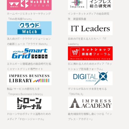
ホームページと
インターネット
ネットマーケテ
メディアの総合
ィング「Web担
研究所 調査報
ホームページとネットマーケティング
インターネットメディアの総合研究
当者Forum」
告書
「Web担当者Forum」
所 調査報告書
法人向けIT・ク
日本のITを変え
ラウドソリュー
る人たちへ！
ションの最新ニ
「IT Leaders」
法人向けIT・クラウドソリューション
日本のITを変える人たちへ！「IT
ュース「クラウ
の最新ニュース「クラウド Watch」
Leaders」
ド Watch」
エネルギーと情
ECに携わる人の
報通信の融合時
ためのメディア
代を拓くスマー
「ネットショッ
エネルギーと情報通信の融合時代を拓
ECに携わる人のためのメディア「ネッ
トグリッド専門
プ担当者フォー
くスマートグリッド専門サイト
トショップ担当者フォーラム」
サイト
ラム」
製品 ⁄ サービスの
デジタルが生み
資料を入手
だす未来を考え
「Impress
る「DIGITAL X」
製品 ⁄ サービスの資料を入手
デジタルが生みだす未来を考える
Business
「Impress Business Library」
「DIGITAL X」
Library」
ドローンやロボ
最先端技術を理
ティクス活用の
解し身につける
ためのメディア
「インプレス・
ドローンやロボティクス活用のための
最先端技術を理解し身につける「イン
「ドローンジャ
アカデミー」
メディア「ドローンジャーナル」
プレス・アカデミー」
ーナル」