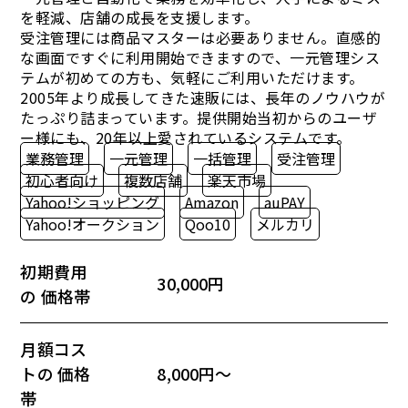
を軽減、店舗の成長を支援します。
受注管理には商品マスターは必要ありません。直感的
な画面ですぐに利用開始できますので、一元管理シス
テムが初めての方も、気軽にご利用いただけます。
2005年より成長してきた速販には、長年のノウハウが
たっぷり詰まっています。提供開始当初からのユーザ
ー様にも、20年以上愛されているシステムです。
業務管理
一元管理
一括管理
受注管理
初心者向け
複数店舗
楽天市場
Yahoo!ショッピング
Amazon
auPAY
Yahoo!オークション
Qoo10
メルカリ
初期費用
30,000円
の 価格帯
月額コス
トの 価格
8,000円～
帯