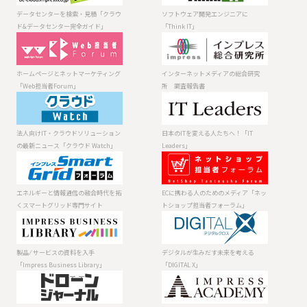
を検索・見積
発エンジニアに
「クラウド&デー
「Think IT」
データセンターを検索・見積「クラウ
ソフトウェア開発エンジニアに
タセンター完全
ド&データセンター完全ガイド」
「Think IT」
ガイド」
ホームページと
インターネット
ネットマーケテ
メディアの総合
ィング「Web担
研究所 調査報
ホームページとネットマーケティング
インターネットメディアの総合研究
当者Forum」
告書
「Web担当者Forum」
所 調査報告書
法人向けIT・ク
日本のITを変え
ラウドソリュー
る人たちへ！
ションの最新ニ
「IT Leaders」
法人向けIT・クラウドソリューション
日本のITを変える人たちへ！「IT
ュース「クラウ
の最新ニュース「クラウド Watch」
Leaders」
ド Watch」
エネルギーと情
ECに携わる人の
報通信の融合時
ためのメディア
代を拓くスマー
「ネットショッ
エネルギーと情報通信の融合時代を拓
ECに携わる人のためのメディア「ネッ
トグリッド専門
プ担当者フォー
くスマートグリッド専門サイト
トショップ担当者フォーラム」
サイト
ラム」
製品 ⁄ サービスの
デジタルが生み
資料を入手
だす未来を考え
「Impress
る「DIGITAL X」
製品 ⁄ サービスの資料を入手
デジタルが生みだす未来を考える
Business
「Impress Business Library」
「DIGITAL X」
Library」
ドローンやロボ
最先端技術を理
ティクス活用の
解し身につける