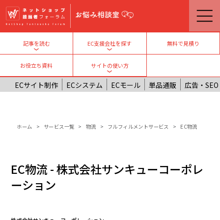
メインコンテンツに移動
無料で見積り
記事を読む
EC支援会社を探す
Toggle submenu
Toggle submenu
お役立ち資料
サイトの使い方
Toggle submenu
ECサイト制作
ECシステム
ECモール
単品通販
広告・SEO
パンくず
ホーム
サービス一覧
物流
フルフィルメントサービス
EC物流
EC物流 - 株式会社サンキューコーポレ
ーション