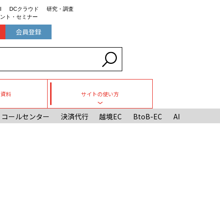
I
DCクラウド
研究・調査
ント・セミナー
会員登録
ち資料
サイトの使い方
Toggle submenu
コールセンター
決済代行
越境EC
BtoB-EC
AI