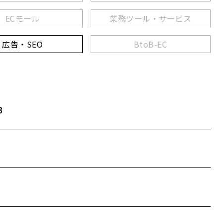
ECモール
業務ツール・サービス
広告・SEO
BtoB-EC
B