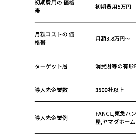
初期費用の 価格
初期費用5万円
帯
月額コストの 価
月額3.8万円～
格帯
ターゲット層
消費財等の有形B
導入先企業数
3500社以上
FANCL,東急
導入先企業例
屋,ヤマダホーム