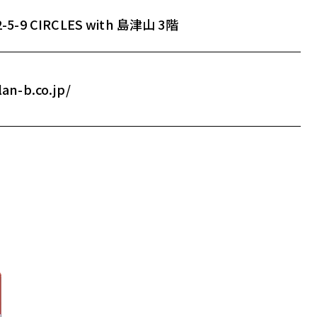
9 CIRCLES with 島津山 3階
an-b.co.jp/