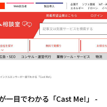
企業IT
ソフト開発
IoT・A
Web担当者
製品導入
エネルギー
ドローン
イベ
Company register
掲載希望企業はこちら
無料で見積り
お役立
援会社を探す
Toggle submenu
広告・SEO
コンサル・運営代行
業務ツール・サービス
物流
インフルエンサーが一目でわかる「Cast Me!」
目でわかる「Cast Me!」 -