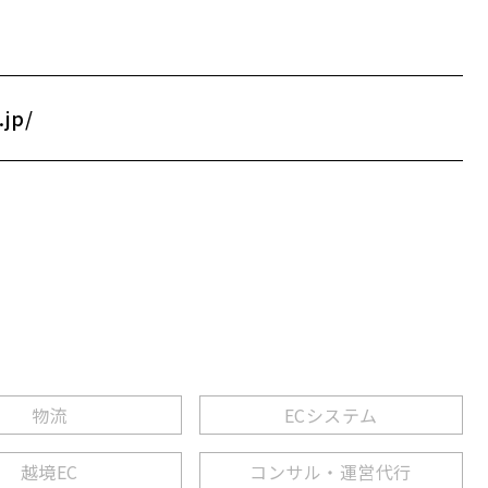
.jp/
物流
ECシステム
越境EC
コンサル・運営代行