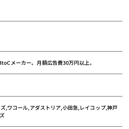
toCメーカー。月額広告費30万円以上。
ハンズ,ワコール,アダストリア,小田急,レイコップ,神戸
ズ