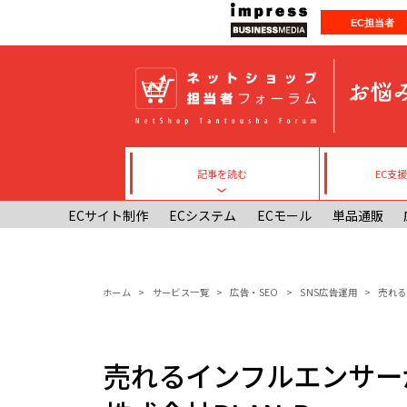
メインコンテンツに移動
EC担当者
記事を読む
EC支
Toggle submenu
ECサイト制作
ECシステム
ECモール
単品通販
パンくず
ホーム
サービス一覧
広告・SEO
SNS広告運用
売れる
売れるインフルエンサーが一