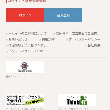
ログイン・新規会員登録
会員登録
本サイトのご利用について
媒体資料（広告掲載のご案内）
お問い合わせ
利用規約
プライバシーポリシー
特定商取引法に基づく表示
会社概要
インプレスグループTOP
株式会社インプレス
データセンター
ソフトウェア開
を検索・見積
発エンジニアに
「クラウド&デー
「Think IT」
データセンターを検索・見積「クラウ
ソフトウェア開発エンジニアに