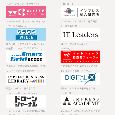
タセンター完全
ド&データセンター完全ガイド」
「Think IT」
ガイド」
ホームページと
インターネット
ネットマーケテ
メディアの総合
ィング「Web担
研究所 調査報
ホームページとネットマーケティング
インターネットメディアの総合研究
当者Forum」
告書
「Web担当者Forum」
所 調査報告書
法人向けIT・ク
日本のITを変え
ラウドソリュー
る人たちへ！
ションの最新ニ
「IT Leaders」
法人向けIT・クラウドソリューション
日本のITを変える人たちへ！「IT
ュース「クラウ
の最新ニュース「クラウド Watch」
Leaders」
ド Watch」
エネルギーと情
ECに携わる人の
報通信の融合時
ためのメディア
代を拓くスマー
「ネットショッ
エネルギーと情報通信の融合時代を拓
ECに携わる人のためのメディア「ネッ
トグリッド専門
プ担当者フォー
くスマートグリッド専門サイト
トショップ担当者フォーラム」
サイト
ラム」
製品 ⁄ サービスの
デジタルが生み
資料を入手
だす未来を考え
「Impress
る「DIGITAL X」
製品 ⁄ サービスの資料を入手
デジタルが生みだす未来を考える
Business
「Impress Business Library」
「DIGITAL X」
Library」
ドローンやロボ
最先端技術を理
ティクス活用の
解し身につける
ためのメディア
「インプレス・
ドローンやロボティクス活用のための
最先端技術を理解し身につける「イン
「ドローンジャ
アカデミー」