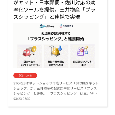
がヤマト・日本郵便・佐川対応の効
率化ツールを提供。三井物産「プラ
スシッピング」と連携で実現
ECシステム
STORESはネットショップ作成サービス「STORES ネット
ショップ」が、三井物産の配送効率化サービス「プラス
シッピング」と連携。「プラスシッピング」は三井物産
が提供する配送関連のバックヤード業務を最適化するサ
03/23 07:30
ービスで、送り状の発行、配送会社との個別契約、配送
料の決済、追跡番号の自動連携などを一括管理できる。