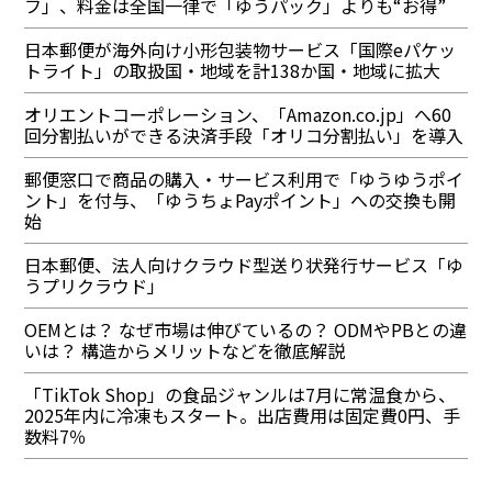
フ」、料金は全国一律で「ゆうパック」よりも“お得”
日本郵便が海外向け小形包装物サービス「国際eパケッ
トライト」の取扱国・地域を計138か国・地域に拡大
オリエントコーポレーション、「Amazon.co.jp」へ60
回分割払いができる決済手段「オリコ分割払い」を導入
郵便窓口で商品の購入・サービス利用で「ゆうゆうポイ
ント」を付与、「ゆうちょPayポイント」への交換も開
始
日本郵便、法人向けクラウド型送り状発行サービス「ゆ
うプリクラウド」
OEMとは？ なぜ市場は伸びているの？ ODMやPBとの違
いは？ 構造からメリットなどを徹底解説
「TikTok Shop」の食品ジャンルは7月に常温食から、
2025年内に冷凍もスタート。出店費用は固定費0円、手
数料7％