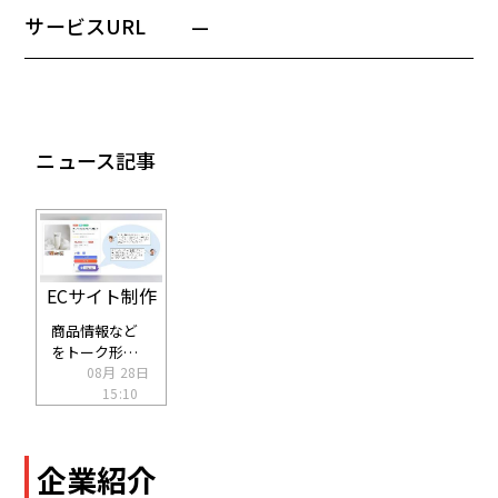
サービスURL
—
ニュース記事
ECサイト制作
商品情報など
をトーク形式
の音声で紹介
08月 28日
するAI自動生成
15:10
サービス
「PAGE
CAST」をディ
企業紹介
ーエムエスが