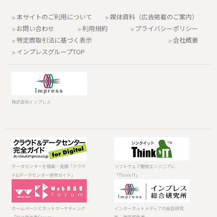
本サイトのご利用について
媒体資料（広告掲載のご案内）
お問い合わせ
利用規約
プライバシーポリシー
特定商取引法に基づく表示
会社概要
インプレスグループTOP
株式会社インプレス
データセンター
ソフトウェア開
を検索・見積
発エンジニアに
「クラウド&デー
「Think IT」
データセンターを検索・見積「クラウ
ソフトウェア開発エンジニアに
タセンター完全
ド&データセンター完全ガイド」
「Think IT」
ガイド」
ホームページと
インターネット
ネットマーケテ
メディアの総合
ィング「Web担
研究所 調査報
ホームページとネットマーケティング
インターネットメディアの総合研究
当者Forum」
告書