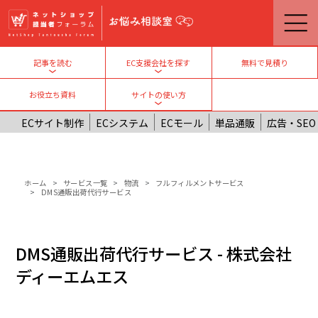
メインコンテンツに移動
無料で見積り
記事を読む
EC支援会社を探す
Toggle submenu
Toggle submenu
お役立ち資料
サイトの使い方
Toggle submenu
ECサイト制作
ECシステム
ECモール
単品通販
広告・SEO
パンくず
ホーム
サービス一覧
物流
フルフィルメントサービス
DMS通販出荷代行サービス
DMS通販出荷代行サービス - 株式会社
ディーエムエス