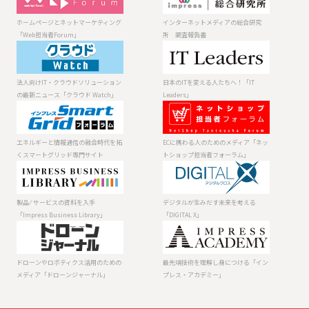
ネットマーケテ
メディアの総合
ィング「Web担
研究所 調査報
ホームページとネットマーケティング
インターネットメディアの総合研究
当者Forum」
告書
「Web担当者Forum」
所 調査報告書
法人向けIT・ク
日本のITを変え
ラウドソリュー
る人たちへ！
ションの最新ニ
「IT Leaders」
法人向けIT・クラウドソリューション
日本のITを変える人たちへ！「IT
ュース「クラウ
の最新ニュース「クラウド Watch」
Leaders」
ド Watch」
エネルギーと情
ECに携わる人の
報通信の融合時
ためのメディア
代を拓くスマー
「ネットショッ
エネルギーと情報通信の融合時代を拓
ECに携わる人のためのメディア「ネッ
トグリッド専門
プ担当者フォー
くスマートグリッド専門サイト
トショップ担当者フォーラム」
サイト
ラム」
製品 ⁄ サービスの
デジタルが生み
資料を入手
だす未来を考え
「Impress
る「DIGITAL X」
製品 ⁄ サービスの資料を入手
デジタルが生みだす未来を考える
Business
「Impress Business Library」
「DIGITAL X」
Library」
ドローンやロボ
最先端技術を理
ティクス活用の
解し身につける
ためのメディア
「インプレス・
ドローンやロボティクス活用のための
最先端技術を理解し身につける「イン
「ドローンジャ
アカデミー」
メディア「ドローンジャーナル」
プレス・アカデミー」
ーナル」