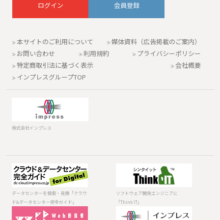
会員登録
本サイトのご利用について
媒体資料（広告掲載のご案内）
お問い合わせ
利用規約
プライバシーポリシー
特定商取引法に基づく表示
会社概要
インプレスグループTOP
株式会社インプレス
データセンター
ソフトウェア開
を検索・見積
発エンジニアに
「クラウド&デー
「Think IT」
データセンターを検索・見積「クラウ
ソフトウェア開発エンジニアに
タセンター完全
ド&データセンター完全ガイド」
「Think IT」
ガイド」
ホームページと
インターネット