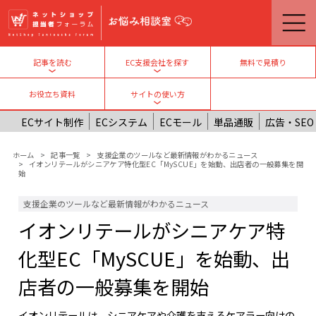
メインコンテンツに移動
無料で見積り
記事を読む
EC支援会社を探す
Toggle submenu
Toggle submenu
お役立ち資料
サイトの使い方
Toggle submenu
ECサイト制作
ECシステム
ECモール
単品通販
広告・SEO
パンくず
ホーム
記事一覧
支援企業のツールなど最新情報がわかるニュース
イオンリテールがシニアケア特化型EC「MySCUE」を始動、出店者の一般募集を開
始
支援企業のツールなど最新情報がわかるニュース
イオンリテールがシニアケア特
化型EC「MySCUE」を始動、出
店者の一般募集を開始
イオンリテールは、シニアケアや介護を支えるケアラー向けの