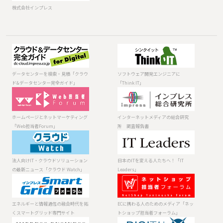
株式会社インプレス
データセンター
ソフトウェア開
を検索・見積
発エンジニアに
「クラウド&デー
「Think IT」
データセンターを検索・見積「クラウ
ソフトウェア開発エンジニアに
タセンター完全
ド&データセンター完全ガイド」
「Think IT」
ガイド」
ホームページと
インターネット
ネットマーケテ
メディアの総合
ィング「Web担
研究所 調査報
ホームページとネットマーケティング
インターネットメディアの総合研究
当者Forum」
告書
「Web担当者Forum」
所 調査報告書
法人向けIT・ク
日本のITを変え
ラウドソリュー
る人たちへ！
ションの最新ニ
「IT Leaders」
法人向けIT・クラウドソリューション
日本のITを変える人たちへ！「IT
ュース「クラウ
の最新ニュース「クラウド Watch」
Leaders」
ド Watch」
エネルギーと情
ECに携わる人の
報通信の融合時
ためのメディア
代を拓くスマー
「ネットショッ
エネルギーと情報通信の融合時代を拓
ECに携わる人のためのメディア「ネッ
トグリッド専門
プ担当者フォー
くスマートグリッド専門サイト
トショップ担当者フォーラム」
サイト
ラム」