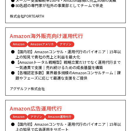
メーカー支援継続率100%・Amazon越境EC売上50倍の実績
80名超の専門家が社外の事業部としてチームで伴走
株式会社PORTEARTH
Amazon海外販売向け運用代行
Amazon
Amazonアメリカ
アマゾン
【国内初】Amazonコンサル・運用代行のパイオニア｜15年以
上の知見で貴社の売上と利益を最大化
【Amazonトータル戦略型】戦略立案だけでなく運用代行まで
一気通貫で支援｜売れ続けるための成長基盤を構築
【各種認定多数】業界最多規模のAmazonコンサルチーム｜課
題やフェーズに応じて最適な支援をご提供
アグザルファ株式会社
Amazon広告運用代行
Amazon
アマゾン
Amazon運用代行
【国内初】Amazonコンサル・運用代行のパイオニア｜15年以
上の知見で広告運用をサポート