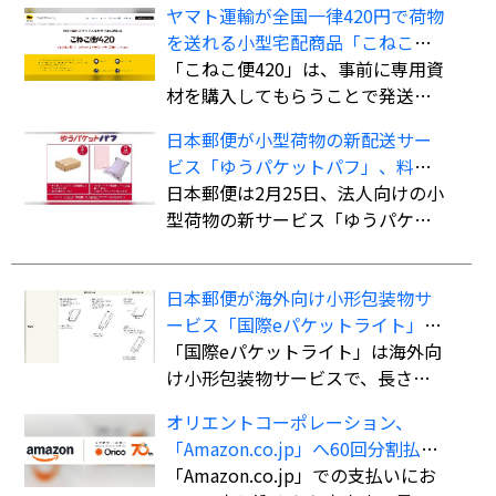
ヤマト運輸が全国一律420円で荷物
を送れる小型宅配商品「こねこ便
420」を全国展開
「こねこ便420」は、事前に専用資
材を購入してもらうことで発送時
の支払いを不要にし、資材費込み
日本郵便が小型荷物の新配送サー
全国一律420円で商品を配送する小
ビス「ゆうパケットパフ」、料金
型宅配商品。法人、個人事業主の
は全国一律で「ゆうパック」より
日本郵便は2月25日、法人向けの小
ほか、個人も利用可能。
も“お得”
型荷物の新サービス「ゆうパケッ
トパフ」の提供を開始した。
日本郵便が海外向け小形包装物サ
ービス「国際eパケットライト」の
取扱国・地域を計138か国・地域に
「国際eパケットライト」は海外向
拡大
け小形包装物サービスで、長さ・
幅・厚さの合計90cm以内（長さ最
オリエントコーポレーション、
大60cm）、重さ2kgまでの荷物を
「Amazon.co.jp」へ60回分割払い
航空便扱いで送ることができる。
ができる決済手段「オリコ分割払
「Amazon.co.jp」での支払いにお
書留扱いの「国際eパケット」より