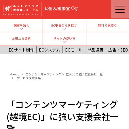
メインコンテンツに移動
無料で見積り
記事を読む
EC支援会社を探す
Toggle submenu
Toggle submenu
お役立ち資料
サイトの使い方
Toggle submenu
ECサイト制作
ECシステム
ECモール
単品通販
広告・SEO
パンくず
ホーム
コンテンツマーケティング × 越境ECに強い支援会社一覧
サービス検索結果
「コンテンツマーケティング
(越境EC)」に強い支援会社一
覧