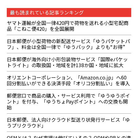
最も読まれている記事ランキング
ヤマト運輸が全国一律420円で荷物を送れる小型宅配商
品「こねこ便420」を全国展開
日本郵便が小型荷物の新配送サービス「ゆうパケットパ
フ」、料金は全国一律で「ゆうパック」よりも“お得”
日本郵便が海外向け小形包装物サービス「国際eパケッ
トライト」の取扱国・地域を計138か国・地域に拡大
オリエントコーポレーション、「Amazon.co.jp」へ60
回分割払いができる決済手段「オリコ分割払い」を導入
郵便窓口で商品の購入・サービス利用で「ゆうゆうポイ
ント」を付与、「ゆうちょPayポイント」への交換も開
始
日本郵便、法人向けクラウド型送り状発行サービス「ゆ
うプリクラウド」
OEMとは？ なぜ市場は伸びているの？ ODMやPBとの違