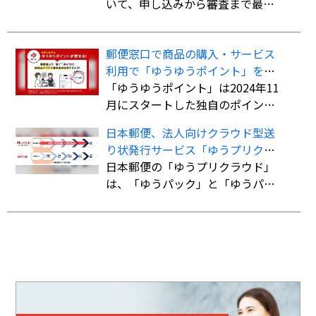
い」を導入
いて、申し込みから審査まで最短5
も低料金で利用でき、追跡サービ
分で審査を完了。クレジットカー
スにも対応している。
ド不要で最大60回までの分割払い
郵便窓口で商品の購入・サービス
が可能になる。
利用で「ゆうゆうポイント」を付
与、「ゆうちょPayポイント」への
「ゆうゆうポイント」は2024年11
交換も開始
月にスタートした独自のポイント
サービス。郵便窓口で「郵便局ア
日本郵便、法人向けクラウド型送
プリ」の会員証を提示した上で、
り状発行サービス「ゆうプリクラ
対象商品を購入、またはサービス
ウド」
日本郵便の「ゆうプリクラウド」
を利用すると、購入・利用総額に
は、「ゆうパック」と「ゆうパケ
応じてポイントが貯まる。
ット」の送り状をWeb上で作成で
きるクラウドサービス。「指定場
所ダイレクト（置き配）」「eお届
け通知（配達予告通知）」「送達
日数の計算機能」など、差出・受
取をサポートする機能も備えてい
る。