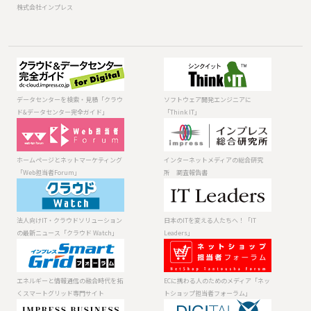
株式会社インプレス
データセンター
ソフトウェア開
を検索・見積
発エンジニアに
「クラウド&デー
「Think IT」
データセンターを検索・見積「クラウ
ソフトウェア開発エンジニアに
タセンター完全
ド&データセンター完全ガイド」
「Think IT」
ガイド」
ホームページと
インターネット
ネットマーケテ
メディアの総合
ィング「Web担
研究所 調査報
ホームページとネットマーケティング
インターネットメディアの総合研究
当者Forum」
告書
「Web担当者Forum」
所 調査報告書
法人向けIT・ク
日本のITを変え
ラウドソリュー
る人たちへ！
ションの最新ニ
「IT Leaders」
法人向けIT・クラウドソリューション
日本のITを変える人たちへ！「IT
ュース「クラウ
の最新ニュース「クラウド Watch」
Leaders」
ド Watch」
エネルギーと情
ECに携わる人の
報通信の融合時
ためのメディア
代を拓くスマー
「ネットショッ
エネルギーと情報通信の融合時代を拓
ECに携わる人のためのメディア「ネッ
トグリッド専門
プ担当者フォー
くスマートグリッド専門サイト
トショップ担当者フォーラム」
サイト
ラム」