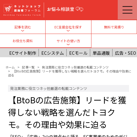
メインコンテンツに移動
無料で見積り
記事を読む
EC支援会社を探す
Toggle submenu
Toggle submenu
お役立ち資料
サイトの使い方
Toggle submenu
ECサイト制作
ECシステム
ECモール
単品通販
広告・SEO
パンくず
ホーム
記事一覧
発注業務に役立つネッ担厳選の転載コンテンツ
【BtoBの広告施策】リードを獲得しない戦略を選んだトヨクモ。その理由や効果に
迫る
発注業務に役立つネッ担厳選の転載コンテンツ
【BtoBの広告施策】リードを獲
得しない戦略を選んだトヨク
モ。その理由や効果に迫る
「SEO」「広告」2つの視点から語る、EC事業者のためのデジ