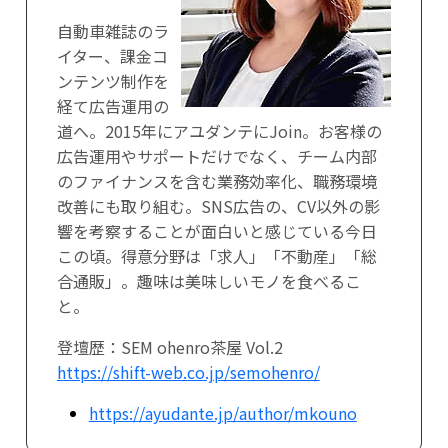
自動車雑誌のラ
イター、課金コ
ンテンツ制作を
経て広告運用の
道へ。2015年にアユダンテにJoin。お客様の
広告運用やサポートだけでなく、チーム内部
のファイナンスを含む業務効率化、職務環境
改善にも取り組む。SNS広告の、CV以外の影
響を考察することが面白いと感じている今日
この頃。得意分野は「求人」「不動産」「総
合通販」。趣味は美味しいモノを食べるこ
と。
登壇歴：SEM ohenro茶屋 Vol.2
https://shift-web.co.jp/semohenro/
https://ayudante.jp/author/mkouno