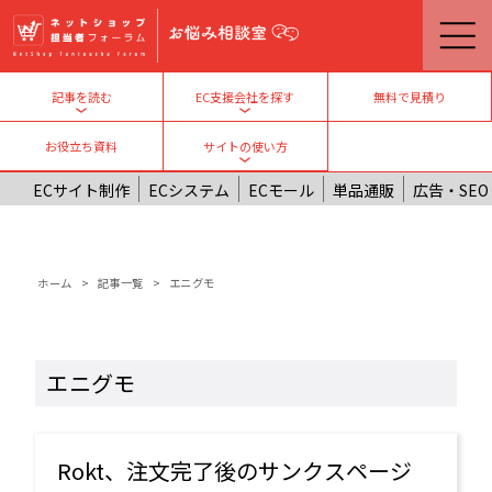
メインコンテンツに移動
無料で見積り
記事を読む
EC支援会社を探す
Toggle submenu
Toggle submenu
お役立ち資料
サイトの使い方
Toggle submenu
ECサイト制作
ECシステム
ECモール
単品通販
広告・SEO
パンくず
ホーム
記事一覧
エニグモ
エニグモ
Rokt、注文完了後のサンクスページ