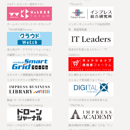
タセンター完全
ド&データセンター完全ガイド」
「Think IT」
ガイド」
ホームページと
インターネット
ネットマーケテ
メディアの総合
ィング「Web担
研究所 調査報
ホームページとネットマーケティング
インターネットメディアの総合研究
当者Forum」
告書
「Web担当者Forum」
所 調査報告書
法人向けIT・ク
日本のITを変え
ラウドソリュー
る人たちへ！
ションの最新ニ
「IT Leaders」
法人向けIT・クラウドソリューション
日本のITを変える人たちへ！「IT
ュース「クラウ
の最新ニュース「クラウド Watch」
Leaders」
ド Watch」
エネルギーと情
ECに携わる人の
報通信の融合時
ためのメディア
代を拓くスマー
「ネットショッ
エネルギーと情報通信の融合時代を拓
ECに携わる人のためのメディア「ネッ
トグリッド専門
プ担当者フォー
くスマートグリッド専門サイト
トショップ担当者フォーラム」
サイト
ラム」
製品 ⁄ サービスの
デジタルが生み
資料を入手
だす未来を考え
「Impress
る「DIGITAL X」
製品 ⁄ サービスの資料を入手
デジタルが生みだす未来を考える
Business
「Impress Business Library」
「DIGITAL X」
Library」
ドローンやロボ
最先端技術を理
ティクス活用の
解し身につける
ためのメディア
「インプレス・
ドローンやロボティクス活用のための
最先端技術を理解し身につける「イン
「ドローンジャ
アカデミー」