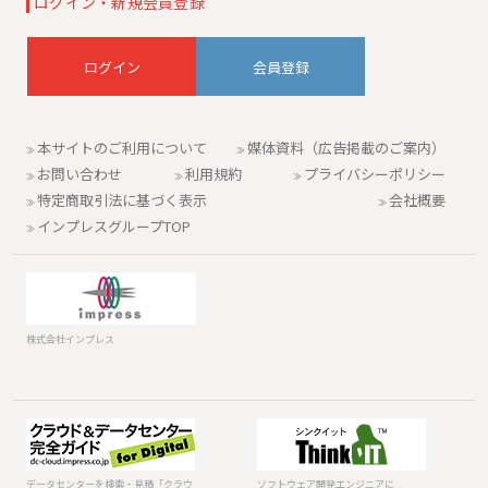
ログイン・新規会員登録
会員登録
本サイトのご利用について
媒体資料（広告掲載のご案内）
お問い合わせ
利用規約
プライバシーポリシー
特定商取引法に基づく表示
会社概要
インプレスグループTOP
株式会社インプレス
データセンター
ソフトウェア開
を検索・見積
発エンジニアに
「クラウド&デー
「Think IT」
データセンターを検索・見積「クラウ
ソフトウェア開発エンジニアに