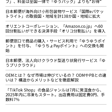
フ」、料金は全国一律で「ゆうパック」よりも“お得”
日本郵便が海外向け小形包装物サービス「国際eパケッ
トライト」の取扱国・地域を計138か国・地域に拡大
オリエントコーポレーション、「Amazon.co.jp」へ60
回分割払いができる決済手段「オリコ分割払い」を導入
郵便窓口で商品の購入・サービス利用で「ゆうゆうポイ
ント」を付与、「ゆうちょPayポイント」への交換も開
始
日本郵便、法人向けクラウド型送り状発行サービス「ゆ
うプリクラウド」
OEMとは？ なぜ市場は伸びているの？ ODMやPBとの違
いは？ 構造からメリットなどを徹底解説
「TikTok Shop」の食品ジャンルは7月に常温食から、
2025年内に冷凍もスタート。出店費用は固定費0円、手
数料7％