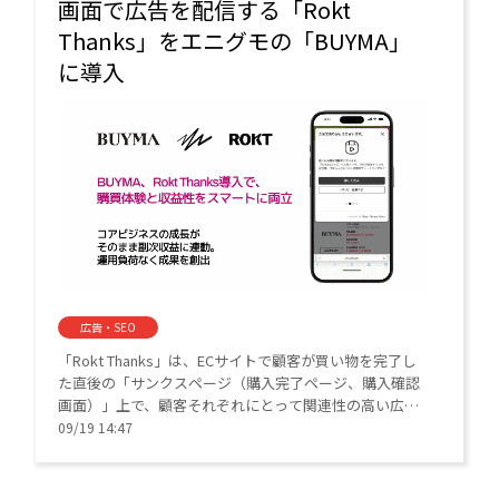
画面で広告を配信する「Rokt
Thanks」をエニグモの「BUYMA」
に導入
広告・SEO
「Rokt Thanks」は、ECサイトで顧客が買い物を完了し
た直後の「サンクスページ（購入完了ページ、購入確認
画面）」上で、顧客それぞれにとって関連性の高い広告
をパーソナライズで表示する仕組み。
09/19 14:47