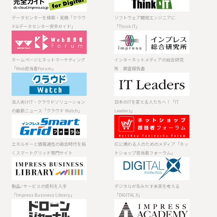
を検索・見積
発エンジニアに
「クラウド&デー
「Think IT」
データセンターを検索・見積「クラウ
ソフトウェア開発エンジニアに
タセンター完全
ド&データセンター完全ガイド」
「Think IT」
ガイド」
ホームページと
インターネット
ネットマーケテ
メディアの総合
ィング「Web担
研究所 調査報
ホームページとネットマーケティング
インターネットメディアの総合研究
当者Forum」
告書
「Web担当者Forum」
所 調査報告書
法人向けIT・ク
日本のITを変え
ラウドソリュー
る人たちへ！
ションの最新ニ
「IT Leaders」
法人向けIT・クラウドソリューション
日本のITを変える人たちへ！「IT
ュース「クラウ
の最新ニュース「クラウド Watch」
Leaders」
ド Watch」
エネルギーと情
ECに携わる人の
報通信の融合時
ためのメディア
代を拓くスマー
「ネットショッ
エネルギーと情報通信の融合時代を拓
ECに携わる人のためのメディア「ネッ
トグリッド専門
プ担当者フォー
くスマートグリッド専門サイト
トショップ担当者フォーラム」
サイト
ラム」
製品 ⁄ サービスの
デジタルが生み
資料を入手
だす未来を考え
「Impress
る「DIGITAL X」
製品 ⁄ サービスの資料を入手
デジタルが生みだす未来を考える
Business
「Impress Business Library」
「DIGITAL X」
Library」
ドローンやロボ
最先端技術を理