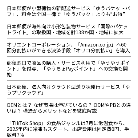
日本郵便が小型荷物の新配送サービス「ゆうパケットパ
フ」、料金は全国一律で「ゆうパック」よりも“お得”
日本郵便が海外向け小形包装物サービス「国際eパケッ
トライト」の取扱国・地域を計138か国・地域に拡大
オリエントコーポレーション、「Amazon.co.jp」へ60
回分割払いができる決済手段「オリコ分割払い」を導入
郵便窓口で商品の購入・サービス利用で「ゆうゆうポイ
ント」を付与、「ゆうちょPayポイント」への交換も開
始
日本郵便、法人向けクラウド型送り状発行サービス「ゆ
うプリクラウド」
OEMとは？ なぜ市場は伸びているの？ ODMやPBとの違
いは？ 構造からメリットなどを徹底解説
「TikTok Shop」の食品ジャンルは7月に常温食から、
2025年内に冷凍もスタート。出店費用は固定費0円、手
数料7％