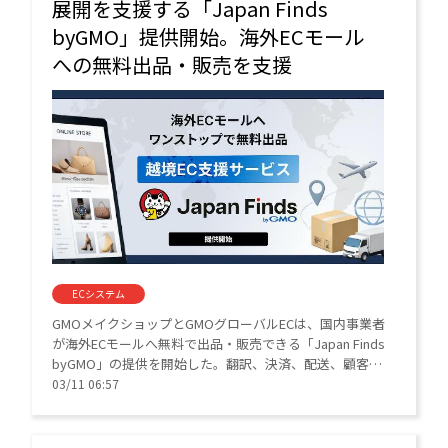
展開を支援する「Japan Finds
byGMO」提供開始。海外ECモール
への無料出品・販売を支援
ECシステム
GMOメイクショップとGMOグローバルECは、国内事業者
が海外ECモールへ無料で出品・販売できる「Japan Finds
byGMO」の提供を開始した。翻訳、決済、配送、顧客対
応をワンストップで支援し、事業者は国内ECと同様の運
03/11 06:57
用フローで海外販路を拡大できる。