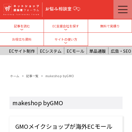
メインコンテンツに移動
無料で見積り
記事を読む
EC支援会社を探す
Toggle submenu
Toggle submenu
お役立ち資料
サイトの使い方
Toggle submenu
ECサイト制作
ECシステム
ECモール
単品通販
広告・SEO
パンくず
ホーム
記事一覧
makeshop byGMO
makeshop byGMO
GMOメイクショップが海外ECモール