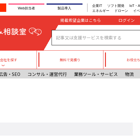
企業IT
ソフト開発
IoT・A
Web担当者
製品導入
エネルギー
ドローン
イベ
Company register
掲載希望企業はこちら
無料で見積り
お役立
援会社を探す
Toggle submenu
広告・SEO
コンサル・運営代行
業務ツール・サービス
物流