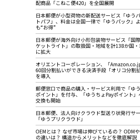
配商品「こねこ便420」を全国展開
日本郵便が小型荷物の新配送サービス「ゆう
トパフ」、料金は全国一律で「ゆうパック」
も“お得”
日本郵便が海外向け小形包装物サービス「国際
ケットライト」の取扱国・地域を計138か国・
に拡大
オリエントコーポレーション、「Amazon.co.j
60回分割払いができる決済手段「オリコ分割
を導入
郵便窓口で商品の購入・サービス利用で「ゆ
ポイント」を付与、「ゆうちょPayポイント」
交換も開始
日本郵便、法人向けクラウド型送り状発行サ
「ゆうプリクラウド」
OEMとは？ なぜ市場は伸びているの？ ODMや
の違いは？ 構造からメリットなどを徹底解説