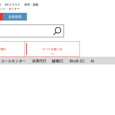
I
DCクラウド
研究・調査
ント・セミナー
会員登録
ち資料
サイトの使い方
Toggle submenu
コールセンター
決済代行
越境EC
BtoB-EC
AI