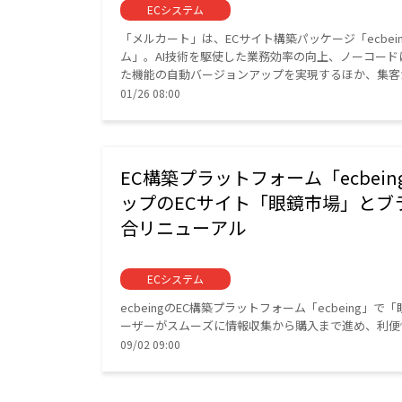
ECシステム
「メルカート」は、ECサイト構築パッケージ「ecbe
ム」。AI技術を駆使した業務効率の向上、ノーコー
た機能の自動バージョンアップを実現するほか、集客か
トにおける課題を解決している。
01/26 08:00
EC構築プラットフォーム「ecbei
ップのECサイト「眼鏡市場」とブ
合リニューアル
ECシステム
ecbeingのEC構築プラットフォーム「ecbein
ーザーがスムーズに情報収集から購入まで進め、利便
09/02 09:00