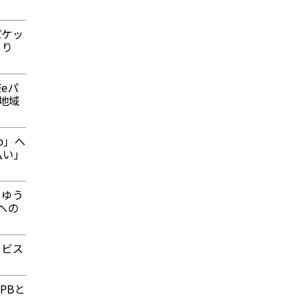
パケッ
より
eパ
地域
p」へ
払い」
うゆう
への
ービス
PBと