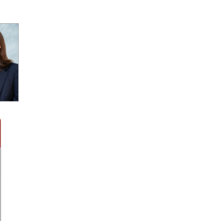
き配）」「eお届け通知（配達予
ト
告通知）」「送達日数の計算機
能」など、差出・受取をサポー
トする機能も備えている。