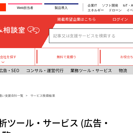
企業IT
ソフト開発
IoT・A
Web担当者
製品導入
エネルギー
ドローン
イベ
Company register
掲載希望企業はこちら
無料で見積り
お役立
援会社を探す
Toggle submenu
広告・SEO
コンサル・運営代行
業務ツール・サービス
物流
に強い支援会社一覧
サービス検索結果
析ツール・サービス (広告・