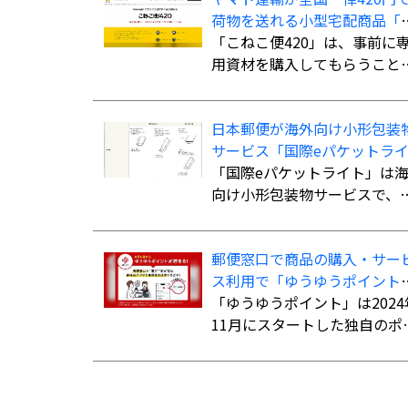
荷物を送れる小型宅配商品「
ねこ便420」を全国展開
「こねこ便420」は、事前に
用資材を購入してもらうこと
発送時の支払いを不要にし、
材費込み全国一律420円で商
日本郵便が海外向け小形包装
を配送する小型宅配商品。法
サービス「国際eパケットラ
人、個人事業主のほか、個人
ト」の取扱国・地域を計138
「国際eパケットライト」は
利用可能。
国・地域に拡大
向け小形包装物サービスで、
さ・幅・厚さの合計90cm以
（長さ最大60cm）、重さ2kg
郵便窓口で商品の購入・サー
での荷物を航空便扱いで送る
ス利用で「ゆうゆうポイント
とができる。書留扱いの「国
を付与、「ゆうちょPayポイ
「ゆうゆうポイント」は2024
パケット」よりも低料金で利
ト」への交換も開始
11月にスタートした独自のポ
でき、追跡サービスにも対応
ントサービス。郵便窓口で「
ている。
便局アプリ」の会員証を提示
た上で、対象商品を購入、ま