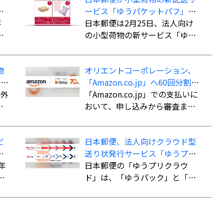
こ
ービス「ゆうパケットパフ」、
専
料金は全国一律で「ゆうパッ
日本郵便は2月25日、法人向け
で
ク」よりも“お得”
の小型荷物の新サービス「ゆう
資
パケットパフ」の提供を開始し
品
た。
物
オリエントコーポレーション、
イ
「Amazon.co.jp」へ60回分割払
も
か
海外
いができる決済手段「オリコ分
「Amazon.co.jp」での支払いに
長
割払い」を導入
おいて、申し込みから審査まで
内
最短5分で審査を完了。クレジッ
ま
トカード不要で最大60回までの
ビ
日本郵便、法人向けクラウド型
こ
分割払いが可能になる。
」
送り状発行サービス「ゆうプリ
際e
ン
年
クラウド」
日本郵便の「ゆうプリクラウ
用
イ
ド」は、「ゆうパック」と「ゆ
し
郵
うパケット」の送り状をWeb上
し
で作成できるクラウドサービ
た
ス。「指定場所ダイレクト（置