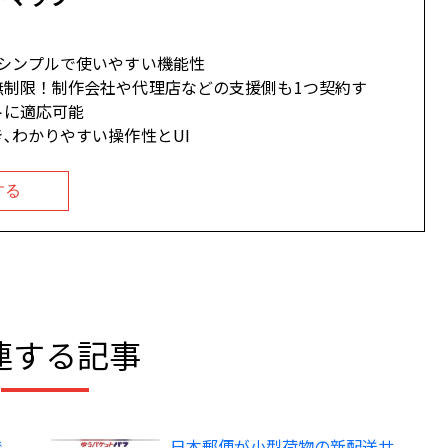
。シンプルで使いやすい機能性
無制限！制作会社や代理店などの支援側も1つ契約す
トに適応可能
､わかりやすい操作性とUI
する
連する記事
で
日本郵便が小型荷物の新配送サ