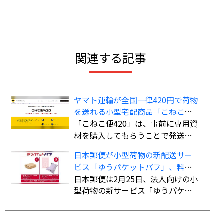
関連する記事
ヤマト運輸が全国一律420円で荷物
を送れる小型宅配商品「こねこ便
420」を全国展開
「こねこ便420」は、事前に専用資
材を購入してもらうことで発送時
の支払いを不要にし、資材費込み
日本郵便が小型荷物の新配送サー
全国一律420円で商品を配送する小
ビス「ゆうパケットパフ」、料金
型宅配商品。法人、個人事業主の
は全国一律で「ゆうパック」より
日本郵便は2月25日、法人向けの小
ほか、個人も利用可能。
も“お得”
型荷物の新サービス「ゆうパケッ
トパフ」の提供を開始した。