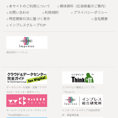
本サイトのご利用について
媒体資料（広告掲載のご案内）
お問い合わせ
利用規約
プライバシーポリシー
特定商取引法に基づく表示
会社概要
インプレスグループTOP
株式会社インプレス
データセンター
ソフトウェア開
を検索・見積
発エンジニアに
「クラウド&デー
「Think IT」
データセンターを検索・見積「クラウ
ソフトウェア開発エンジニアに
タセンター完全
ド&データセンター完全ガイド」
「Think IT」
ガイド」
ホームページと
インターネット
ネットマーケテ
メディアの総合
ィング「Web担
研究所 調査報
ホームページとネットマーケティング
インターネットメディアの総合研究
当者Forum」
告書
「Web担当者Forum」
所 調査報告書