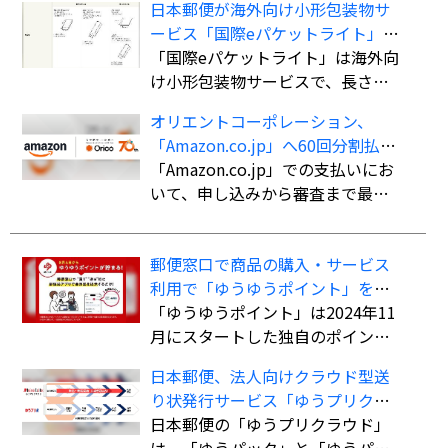
日本郵便が海外向け小形包装物サ
ービス「国際eパケットライト」の
取扱国・地域を計138か国・地域に
「国際eパケットライト」は海外向
拡大
け小形包装物サービスで、長さ・
幅・厚さの合計90cm以内（長さ最
オリエントコーポレーション、
大60cm）、重さ2kgまでの荷物を
「Amazon.co.jp」へ60回分割払い
航空便扱いで送ることができる。
ができる決済手段「オリコ分割払
「Amazon.co.jp」での支払いにお
書留扱いの「国際eパケット」より
い」を導入
いて、申し込みから審査まで最短5
も低料金で利用でき、追跡サービ
分で審査を完了。クレジットカー
スにも対応している。
ド不要で最大60回までの分割払い
郵便窓口で商品の購入・サービス
が可能になる。
利用で「ゆうゆうポイント」を付
与、「ゆうちょPayポイント」への
「ゆうゆうポイント」は2024年11
交換も開始
月にスタートした独自のポイント
サービス。郵便窓口で「郵便局ア
日本郵便、法人向けクラウド型送
プリ」の会員証を提示した上で、
り状発行サービス「ゆうプリクラ
対象商品を購入、またはサービス
ウド」
日本郵便の「ゆうプリクラウド」
を利用すると、購入・利用総額に