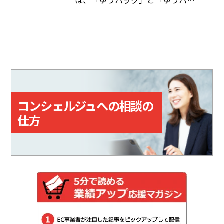
は、「ゆうパック」と「ゆうパケ
応じてポイントが貯まる。
ット」の送り状をWeb上で作成で
きるクラウドサービス。「指定場
所ダイレクト（置き配）」「eお届
け通知（配達予告通知）」「送達
日数の計算機能」など、差出・受
取をサポートする機能も備えてい
る。
コンシェルジュへの相談の
仕方