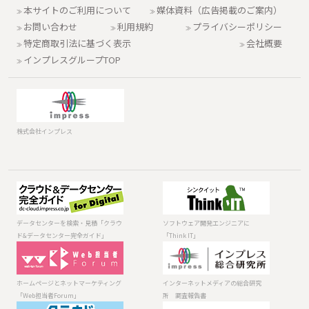
本サイトのご利用について
媒体資料（広告掲載のご案内）
お問い合わせ
利用規約
プライバシーポリシー
特定商取引法に基づく表示
会社概要
インプレスグループTOP
株式会社インプレス
データセンター
ソフトウェア開
を検索・見積
発エンジニアに
「クラウド&デー
「Think IT」
データセンターを検索・見積「クラウ
ソフトウェア開発エンジニアに
タセンター完全
ド&データセンター完全ガイド」
「Think IT」
ガイド」
ホームページと
インターネット
ネットマーケテ
メディアの総合
ィング「Web担
研究所 調査報
ホームページとネットマーケティング
インターネットメディアの総合研究
当者Forum」
告書
「Web担当者Forum」
所 調査報告書