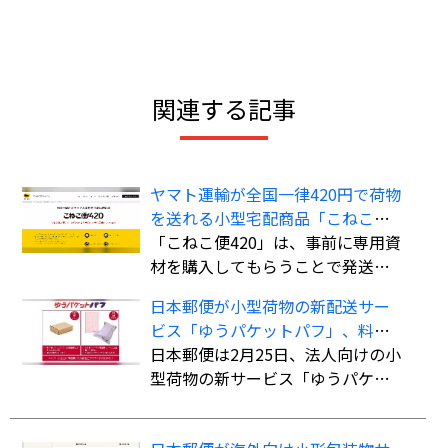
関連する記事
ヤマト運輸が全国一律420円で荷物
を送れる小型宅配商品「こねこ便
420」を全国展開
「こねこ便420」は、事前に専用資
材を購入してもらうことで発送時
の支払いを不要にし、資材費込み
日本郵便が小型荷物の新配送サー
全国一律420円で商品を配送する小
ビス「ゆうパケットパフ」、料金
型宅配商品。法人、個人事業主の
は全国一律で「ゆうパック」より
日本郵便は2月25日、法人向けの小
ほか、個人も利用可能。
も“お得”
型荷物の新サービス「ゆうパケッ
トパフ」の提供を開始した。