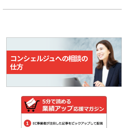
応じてポイントが貯まる。
ット」の送り状をWeb上で作成で
きるクラウドサービス。「指定場
所ダイレクト（置き配）」「eお届
け通知（配達予告通知）」「送達
日数の計算機能」など、差出・受
取をサポートする機能も備えてい
る。
コンシェルジュへの相談の
仕方