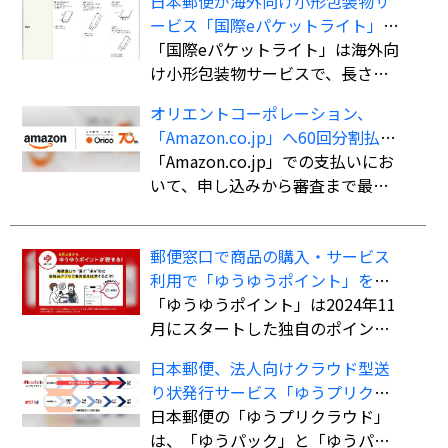
日本郵便が海外向け小形包装物サ
ービス「国際eパケットライト」の
取扱国・地域を計138か国・地域に
「国際eパケットライト」は海外向
拡大
け小形包装物サービスで、長さ・
幅・厚さの合計90cm以内（長さ最
オリエントコーポレーション、
大60cm）、重さ2kgまでの荷物を
「Amazon.co.jp」へ60回分割払い
航空便扱いで送ることができる。
ができる決済手段「オリコ分割払
「Amazon.co.jp」での支払いにお
書留扱いの「国際eパケット」より
い」を導入
いて、申し込みから審査まで最短5
も低料金で利用でき、追跡サービ
分で審査を完了。クレジットカー
スにも対応している。
ド不要で最大60回までの分割払い
郵便窓口で商品の購入・サービス
が可能になる。
利用で「ゆうゆうポイント」を付
与、「ゆうちょPayポイント」への
「ゆうゆうポイント」は2024年11
交換も開始
月にスタートした独自のポイント
サービス。郵便窓口で「郵便局ア
日本郵便、法人向けクラウド型送
プリ」の会員証を提示した上で、
り状発行サービス「ゆうプリクラ
対象商品を購入、またはサービス
ウド」
日本郵便の「ゆうプリクラウド」
を利用すると、購入・利用総額に
は、「ゆうパック」と「ゆうパケ