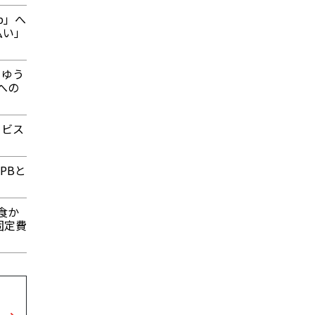
p」へ
払い」
うゆう
への
ービス
PBと
温食か
固定費