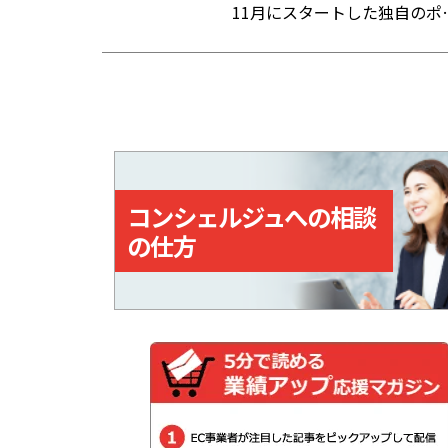
ト」への交換も開始
11月にスタートした独自のポ
でき、追跡サービスにも対応
ントサービス。郵便窓口で「
ている。
便局アプリ」の会員証を提示
た上で、対象商品を購入、ま
はサービスを利用すると、購
入・利用総額に応じてポイン
が貯まる。
コンシェルジュへの相談
の仕方