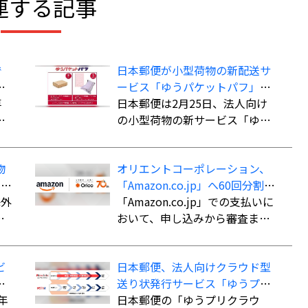
連する記事
で
日本郵便が小型荷物の新配送サ
こ
ービス「ゆうパケットパフ」、
専
料金は全国一律で「ゆうパッ
日本郵便は2月25日、法人向け
で
ク」よりも“お得”
の小型荷物の新サービス「ゆう
資
パケットパフ」の提供を開始し
品
た。
物
オリエントコーポレーション、
イ
「Amazon.co.jp」へ60回分割払
も
か
海外
いができる決済手段「オリコ分
「Amazon.co.jp」での支払いに
長
割払い」を導入
おいて、申し込みから審査まで
内
最短5分で審査を完了。クレジッ
ま
トカード不要で最大60回までの
ビ
日本郵便、法人向けクラウド型
こ
分割払いが可能になる。
」
送り状発行サービス「ゆうプリ
際e
ン
年
クラウド」
日本郵便の「ゆうプリクラウ
用