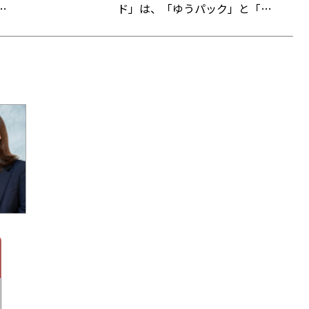
イ
ド」は、「ゆうパック」と「ゆ
し
郵
うパケット」の送り状をWeb上
し
で作成できるクラウドサービ
た
ス。「指定場所ダイレクト（置
き配）」「eお届け通知（配達予
ト
告通知）」「送達日数の計算機
能」など、差出・受取をサポー
トする機能も備えている。