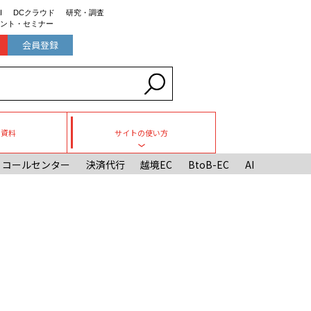
I
DCクラウド
研究・調査
ント・セミナー
会員登録
ち資料
サイトの使い方
Toggle submenu
コールセンター
決済代行
越境EC
BtoB-EC
AI