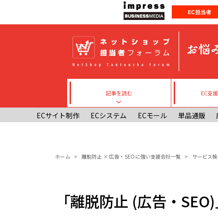
メインコンテンツに移動
EC担当者
記事を読む
EC支
Toggle submenu
ECサイト制作
ECシステム
ECモール
単品通販
パンくず
ホーム
離脱防止 × 広告・SEOに強い支援会社一覧
サービス検
「離脱防止 (広告・SE