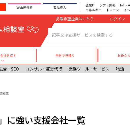
企業IT
ソフト開発
IoT・A
Web担当者
製品導入
エネルギー
ドローン
イベ
Company register
掲載希望企業はこちら
無料で見積り
お役立
援会社を探す
Toggle submenu
広告・SEO
コンサル・運営代行
業務ツール・サービス
物流
索結果
O)」に強い支援会社一覧