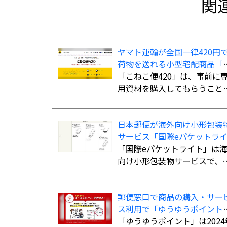
関
ヤマト運輸が全国一律420円
荷物を送れる小型宅配商品「
ねこ便420」を全国展開
「こねこ便420」は、事前に
用資材を購入してもらうこと
発送時の支払いを不要にし、
材費込み全国一律420円で商
日本郵便が海外向け小形包装
を配送する小型宅配商品。法
サービス「国際eパケットラ
人、個人事業主のほか、個人
ト」の取扱国・地域を計138
「国際eパケットライト」は
利用可能。
国・地域に拡大
向け小形包装物サービスで、
さ・幅・厚さの合計90cm以
（長さ最大60cm）、重さ2kg
郵便窓口で商品の購入・サー
での荷物を航空便扱いで送る
ス利用で「ゆうゆうポイント
とができる。書留扱いの「国
を付与、「ゆうちょPayポイ
「ゆうゆうポイント」は2024
パケット」よりも低料金で利