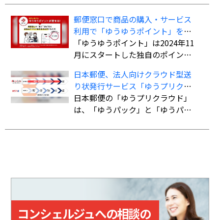
スにも対応している。
ド不要で最大60回までの分割払い
郵便窓口で商品の購入・サービス
が可能になる。
利用で「ゆうゆうポイント」を付
与、「ゆうちょPayポイント」への
「ゆうゆうポイント」は2024年11
交換も開始
月にスタートした独自のポイント
サービス。郵便窓口で「郵便局ア
日本郵便、法人向けクラウド型送
プリ」の会員証を提示した上で、
り状発行サービス「ゆうプリクラ
対象商品を購入、またはサービス
ウド」
日本郵便の「ゆうプリクラウド」
を利用すると、購入・利用総額に
は、「ゆうパック」と「ゆうパケ
応じてポイントが貯まる。
ット」の送り状をWeb上で作成で
きるクラウドサービス。「指定場
所ダイレクト（置き配）」「eお届
け通知（配達予告通知）」「送達
日数の計算機能」など、差出・受
取をサポートする機能も備えてい
る。
コンシェルジュへの相談の