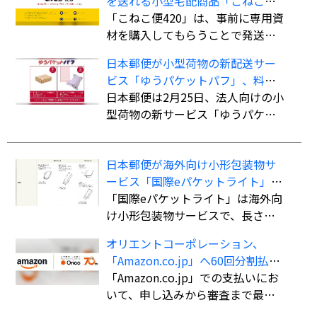
を送れる小型宅配商品「こねこ便
420」を全国展開
「こねこ便420」は、事前に専用資
材を購入してもらうことで発送時
の支払いを不要にし、資材費込み
日本郵便が小型荷物の新配送サー
全国一律420円で商品を配送する小
ビス「ゆうパケットパフ」、料金
型宅配商品。法人、個人事業主の
は全国一律で「ゆうパック」より
日本郵便は2月25日、法人向けの小
ほか、個人も利用可能。
も“お得”
型荷物の新サービス「ゆうパケッ
トパフ」の提供を開始した。
日本郵便が海外向け小形包装物サ
ービス「国際eパケットライト」の
取扱国・地域を計138か国・地域に
「国際eパケットライト」は海外向
拡大
け小形包装物サービスで、長さ・
幅・厚さの合計90cm以内（長さ最
オリエントコーポレーション、
大60cm）、重さ2kgまでの荷物を
「Amazon.co.jp」へ60回分割払い
航空便扱いで送ることができる。
ができる決済手段「オリコ分割払
「Amazon.co.jp」での支払いにお
書留扱いの「国際eパケット」より
い」を導入
いて、申し込みから審査まで最短5
も低料金で利用でき、追跡サービ
分で審査を完了。クレジットカー