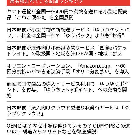
最も読まれている記事ランキング
ヤマト運輸が全国一律420円で荷物を送れる小型宅配商
品「こねこ便420」を全国展開
日本郵便が小型荷物の新配送サービス「ゆうパケットパ
フ」、料金は全国一律で「ゆうパック」よりも“お得”
日本郵便が海外向け小形包装物サービス「国際eパケッ
トライト」の取扱国・地域を計138か国・地域に拡大
オリエントコーポレーション、「Amazon.co.jp」へ60
回分割払いができる決済手段「オリコ分割払い」を導入
郵便窓口で商品の購入・サービス利用で「ゆうゆうポイ
ント」を付与、「ゆうちょPayポイント」への交換も開
始
日本郵便、法人向けクラウド型送り状発行サービス「ゆ
うプリクラウド」
OEMとは？ なぜ市場は伸びているの？ ODMやPBとの違
いは？ 構造からメリットなどを徹底解説