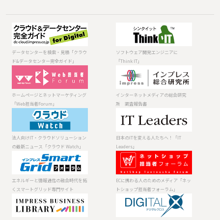
データセンター
ソフトウェア開
を検索・見積
発エンジニアに
「クラウド&デー
「Think IT」
データセンターを検索・見積「クラウ
ソフトウェア開発エンジニアに
タセンター完全
ド&データセンター完全ガイド」
「Think IT」
ガイド」
ホームページと
インターネット
ネットマーケテ
メディアの総合
ィング「Web担
研究所 調査報
ホームページとネットマーケティング
インターネットメディアの総合研究
当者Forum」
告書
「Web担当者Forum」
所 調査報告書
法人向けIT・ク
日本のITを変え
ラウドソリュー
る人たちへ！
ションの最新ニ
「IT Leaders」
法人向けIT・クラウドソリューション
日本のITを変える人たちへ！「IT
ュース「クラウ
の最新ニュース「クラウド Watch」
Leaders」
ド Watch」
エネルギーと情
ECに携わる人の
報通信の融合時
ためのメディア
代を拓くスマー
「ネットショッ
エネルギーと情報通信の融合時代を拓
ECに携わる人のためのメディア「ネッ
トグリッド専門
プ担当者フォー
くスマートグリッド専門サイト
トショップ担当者フォーラム」
サイト
ラム」
製品 ⁄ サービスの
デジタルが生み
資料を入手
だす未来を考え