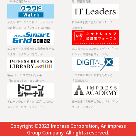
当者Forum」
告書
「Web担当者Forum」
所 調査報告書
法人向けIT・ク
日本のITを変え
ラウドソリュー
る人たちへ！
ションの最新ニ
「IT Leaders」
法人向けIT・クラウドソリューション
日本のITを変える人たちへ！「IT
ュース「クラウ
の最新ニュース「クラウド Watch」
Leaders」
ド Watch」
エネルギーと情
ECに携わる人の
報通信の融合時
ためのメディア
代を拓くスマー
「ネットショッ
エネルギーと情報通信の融合時代を拓
ECに携わる人のためのメディア「ネッ
トグリッド専門
プ担当者フォー
くスマートグリッド専門サイト
トショップ担当者フォーラム」
サイト
ラム」
製品 ⁄ サービスの
デジタルが生み
資料を入手
だす未来を考え
「Impress
る「DIGITAL X」
製品 ⁄ サービスの資料を入手
デジタルが生みだす未来を考える
Business
「Impress Business Library」
「DIGITAL X」
Library」
ドローンやロボ
最先端技術を理
ティクス活用の
解し身につける
ためのメディア
「インプレス・
ドローンやロボティクス活用のための
最先端技術を理解し身につける「イン
「ドローンジャ
アカデミー」
メディア「ドローンジャーナル」
プレス・アカデミー」
ーナル」
Copyright ©2023 Impress Corporation, An impress
Group Company. All rights reserved.