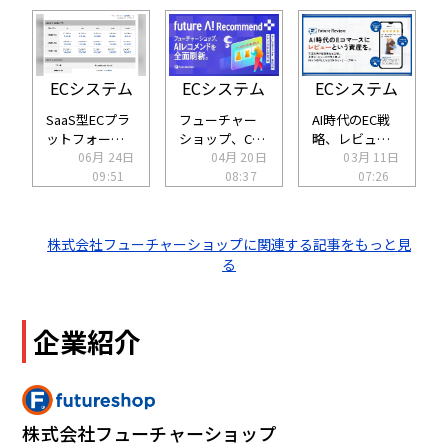
ECシステム
ECシステム
ECシステム
SaaS型ECプラ
フューチャー
AI時代のEC戦
ットフォーム
ショップ、CV
略、レビュー
「futureshop
06月 24日
予測を軸にし
04月 20日
を“資産”に。
03月 11日
」が8月1日に
09:51
た次世代AIレコ
08:37
フューチャー
07:26
料金改定。管
メンド「future
ショップが収
理画面刷新やAI
AI
集・活用を自
機能強化など
Recommend
動化するレビ
株式会社フューチャーショップに関連する記事をもっと見
投資を加速
Plus」をリリ
ュー活用基盤
る
ース
「future
Review」を提
供
企業紹介
株式会社フューチャーショップ