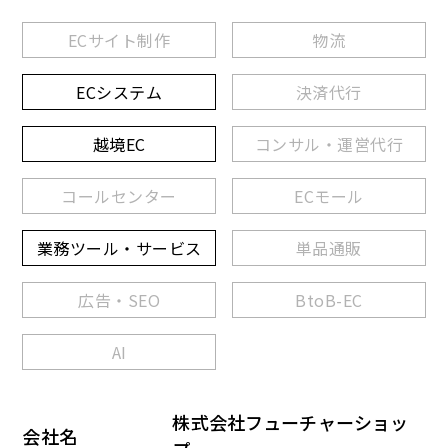
ECサイト制作
物流
ECシステム
決済代行
越境EC
コンサル・運営代行
コールセンター
ECモール
業務ツール・サービス
単品通販
広告・SEO
BtoB-EC
AI
株式会社フューチャーショッ
会社名