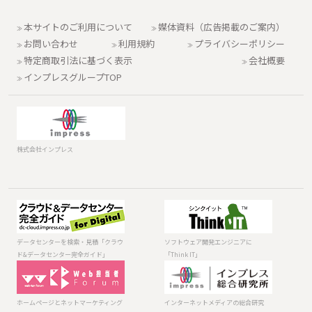
本サイトのご利用について
媒体資料（広告掲載のご案内）
お問い合わせ
利用規約
プライバシーポリシー
特定商取引法に基づく表示
会社概要
インプレスグループTOP
株式会社インプレス
データセンター
ソフトウェア開
を検索・見積
発エンジニアに
「クラウド&デー
「Think IT」
データセンターを検索・見積「クラウ
ソフトウェア開発エンジニアに
タセンター完全
ド&データセンター完全ガイド」
「Think IT」
ガイド」
ホームページと
インターネット
ネットマーケテ
メディアの総合
ィング「Web担
研究所 調査報
ホームページとネットマーケティング
インターネットメディアの総合研究