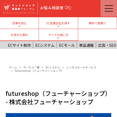
メインコンテンツに移動
無料で見積り
記事を読む
EC支援会社を探す
Toggle submenu
Toggle submenu
お役立ち資料
サイトの使い方
Toggle submenu
ECサイト制作
ECシステム
ECモール
単品通販
広告・SEO
パンくず
ホーム
サービス一覧
ECシステム
レンタルカートサービス
futureshop（フューチャーショップ）
futureshop（フューチャーショップ）
- 株式会社フューチャーショップ