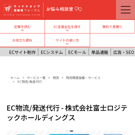
メインコンテンツに移動
無料で見積り
記事を読む
EC支援会社を探す
Toggle submenu
Toggle submenu
お役立ち資料
サイトの使い方
Toggle submenu
ECサイト制作
ECシステム
ECモール
単品通販
広告・SEO
パンくず
ホーム
サービス一覧
物流
物流関連設備・サービス
EC物流/発送代行
EC物流/発送代行 - 株式会社富士ロジテ
ックホールディングス