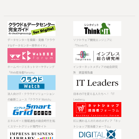
データセンター
ソフトウェア開
を検索・見積
発エンジニアに
「クラウド&デー
「Think IT」
データセンターを検索・見積「クラウ
ソフトウェア開発エンジニアに
タセンター完全
ド&データセンター完全ガイド」
「Think IT」
ガイド」
ホームページと
インターネット
ネットマーケテ
メディアの総合
ィング「Web担
研究所 調査報
ホームページとネットマーケティング
インターネットメディアの総合研究
当者Forum」
告書
「Web担当者Forum」
所 調査報告書
法人向けIT・ク
日本のITを変え
ラウドソリュー
る人たちへ！
ションの最新ニ
「IT Leaders」
法人向けIT・クラウドソリューション
日本のITを変える人たちへ！「IT
ュース「クラウ
の最新ニュース「クラウド Watch」
Leaders」
ド Watch」
エネルギーと情
ECに携わる人の
報通信の融合時
ためのメディア
代を拓くスマー
「ネットショッ
エネルギーと情報通信の融合時代を拓
ECに携わる人のためのメディア「ネッ
トグリッド専門
プ担当者フォー
くスマートグリッド専門サイト
トショップ担当者フォーラム」
サイト
ラム」
製品 ⁄ サービスの
デジタルが生み