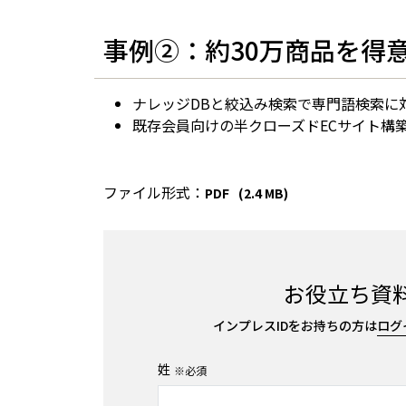
事例②：約30万商品を得
ナレッジDBと絞込み検索で専門語検索に
既存会員向けの半クローズドECサイト構
ファイル形式：
PDF
(2.4 MB)
お役立ち資
インプレスIDをお持ちの方は
ログ
Name
姓