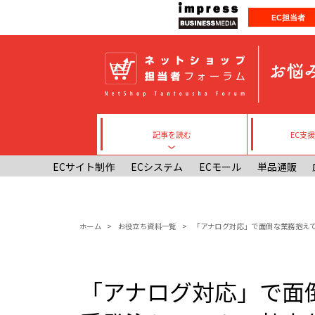
メインコンテンツに移動
EC担当者
記事を読む
EC支
Toggle submenu
ECサイト制作
ECシステム
ECモール
単品通販
パンくず
ホーム
お役立ち資料一覧
「アナログ対応」で面倒な業務抱えて
「アナログ対応」で面