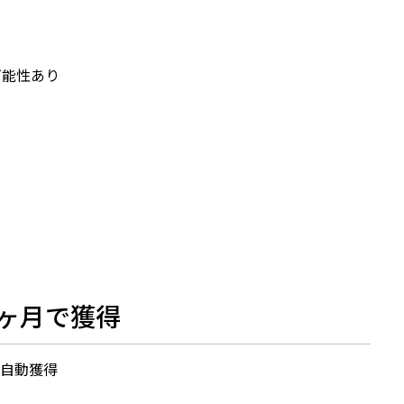
可能性あり
4ヶ月で獲得
を自動獲得