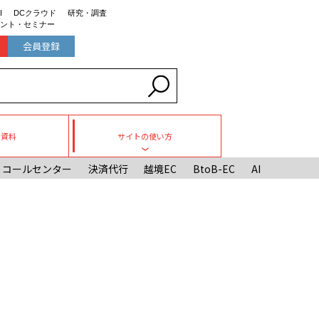
I
DCクラウド
研究・調査
ント・セミナー
会員登録
ち資料
サイトの使い方
Toggle submenu
コールセンター
決済代行
越境EC
BtoB-EC
AI