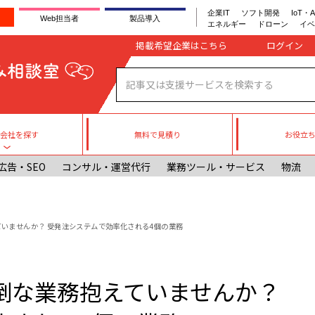
企業IT
ソフト開発
IoT・A
Web担当者
製品導入
エネルギー
ドローン
イベ
Company register
掲載希望企業はこちら
無料で見積り
お役立
援会社を探す
Toggle submenu
広告・SEO
コンサル・運営代行
業務ツール・サービス
物流
いませんか？ 受発注システムで効率化される4個の業務
倒な業務抱えていませんか？