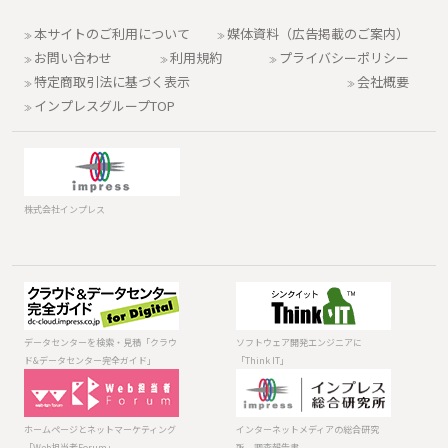
本サイトのご利用について
媒体資料（広告掲載のご案内）
お問い合わせ
利用規約
プライバシーポリシー
特定商取引法に基づく表示
会社概要
インプレスグループTOP
株式会社インプレス
データセンター
ソフトウェア開
を検索・見積
発エンジニアに
「クラウド&デー
「Think IT」
データセンターを検索・見積「クラウ
ソフトウェア開発エンジニアに
タセンター完全
ド&データセンター完全ガイド」
「Think IT」
ガイド」
ホームページと
インターネット
ネットマーケテ
メディアの総合
ィング「Web担
研究所 調査報
ホームページとネットマーケティング
インターネットメディアの総合研究
当者Forum」
告書
「Web担当者Forum」
所 調査報告書