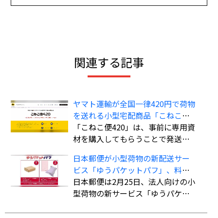
関連する記事
ヤマト運輸が全国一律420円で荷物
を送れる小型宅配商品「こねこ便
420」を全国展開
「こねこ便420」は、事前に専用資
材を購入してもらうことで発送時
の支払いを不要にし、資材費込み
日本郵便が小型荷物の新配送サー
全国一律420円で商品を配送する小
ビス「ゆうパケットパフ」、料金
型宅配商品。法人、個人事業主の
は全国一律で「ゆうパック」より
日本郵便は2月25日、法人向けの小
ほか、個人も利用可能。
も“お得”
型荷物の新サービス「ゆうパケッ
トパフ」の提供を開始した。