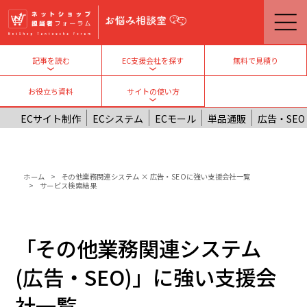
メインコンテンツに移動
無料で見積り
記事を読む
EC支援会社を探す
Toggle submenu
Toggle submenu
お役立ち資料
サイトの使い方
Toggle submenu
ECサイト制作
ECシステム
ECモール
単品通販
広告・SEO
パンくず
ホーム
その他業務関連システム × 広告・SEOに強い支援会社一覧
サービス検索結果
「その他業務関連システム
(広告・SEO)」に強い支援会
社一覧