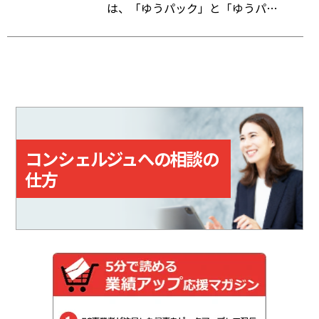
は、「ゆうパック」と「ゆうパケ
応じてポイントが貯まる。
ット」の送り状をWeb上で作成で
きるクラウドサービス。「指定場
所ダイレクト（置き配）」「eお届
け通知（配達予告通知）」「送達
日数の計算機能」など、差出・受
取をサポートする機能も備えてい
る。
コンシェルジュへの相談の
仕方