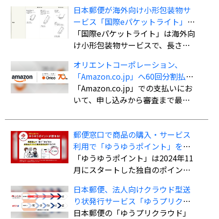
日本郵便が海外向け小形包装物サ
ービス「国際eパケットライト」の
取扱国・地域を計138か国・地域に
「国際eパケットライト」は海外向
拡大
け小形包装物サービスで、長さ・
幅・厚さの合計90cm以内（長さ最
オリエントコーポレーション、
大60cm）、重さ2kgまでの荷物を
「Amazon.co.jp」へ60回分割払い
航空便扱いで送ることができる。
ができる決済手段「オリコ分割払
「Amazon.co.jp」での支払いにお
書留扱いの「国際eパケット」より
い」を導入
いて、申し込みから審査まで最短5
も低料金で利用でき、追跡サービ
分で審査を完了。クレジットカー
スにも対応している。
ド不要で最大60回までの分割払い
郵便窓口で商品の購入・サービス
が可能になる。
利用で「ゆうゆうポイント」を付
与、「ゆうちょPayポイント」への
「ゆうゆうポイント」は2024年11
交換も開始
月にスタートした独自のポイント
サービス。郵便窓口で「郵便局ア
日本郵便、法人向けクラウド型送
プリ」の会員証を提示した上で、
り状発行サービス「ゆうプリクラ
対象商品を購入、またはサービス
ウド」
日本郵便の「ゆうプリクラウド」
を利用すると、購入・利用総額に