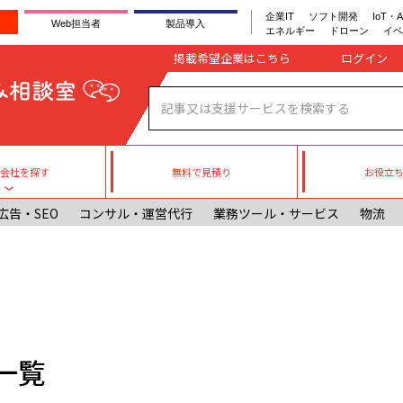
企業IT
ソフト開発
IoT・A
Web担当者
製品導入
エネルギー
ドローン
イベ
Company register
掲載希望企業はこちら
無料で見積り
お役立
援会社を探す
Toggle submenu
広告・SEO
コンサル・運営代行
業務ツール・サービス
物流
一覧