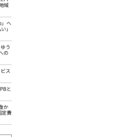
地域
p」へ
払い」
うゆう
への
ービス
PBと
温食か
固定費