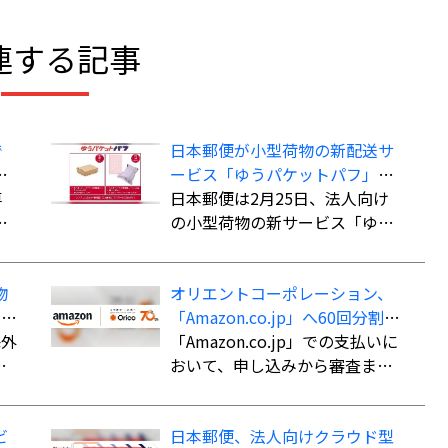
連する記事
で
日本郵便が小型荷物の新配送サ
こ
ービス「ゆうパケットパフ」、
専
料金は全国一律で「ゆうパッ
日本郵便は2月25日、法人向け
で
ク」よりも“お得”
の小型荷物の新サービス「ゆう
資
パケットパフ」の提供を開始し
品
た。
物
オリエントコーポレーション、
イ
「Amazon.co.jp」へ60回分割払
も
か
海外
いができる決済手段「オリコ分
「Amazon.co.jp」での支払いに
長
割払い」を導入
おいて、申し込みから審査まで
内
最短5分で審査を完了。クレジッ
ま
トカード不要で最大60回までの
ビ
日本郵便、法人向けクラウド型
こ
分割払いが可能になる。