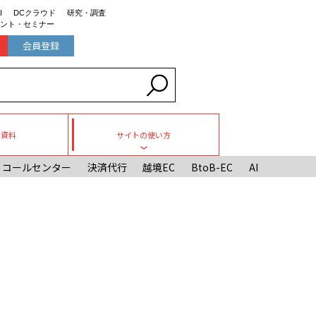
I
DCクラウド
研究・調査
ント・セミナー
会員登録
ち資料
サイトの使い方
Toggle submenu
コールセンター
決済代行
越境EC
BtoB-EC
AI