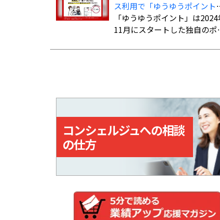
ス利用で「ゆうゆうポイント
とができる。書留扱いの「国
を付与、「ゆうちょPayポイ
「ゆうゆうポイント」は2024
パケット」よりも低料金で利
ト」への交換も開始
11月にスタートした独自のポ
でき、追跡サービスにも対応
ントサービス。郵便窓口で「
ている。
便局アプリ」の会員証を提示
た上で、対象商品を購入、ま
はサービスを利用すると、購
入・利用総額に応じてポイン
が貯まる。
コンシェルジュへの相談
の仕方