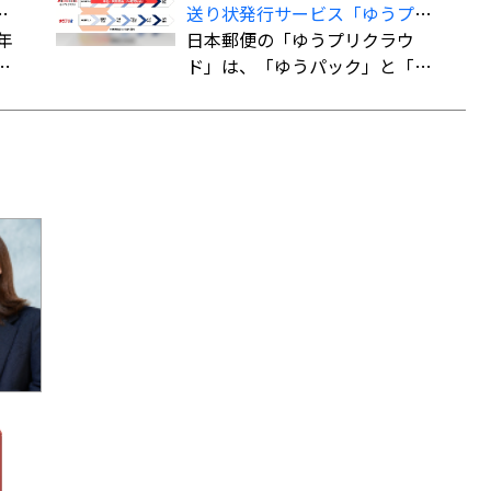
」
送り状発行サービス「ゆうプリ
際e
ン
年
クラウド」
日本郵便の「ゆうプリクラウ
用
イ
ド」は、「ゆうパック」と「ゆ
し
郵
うパケット」の送り状をWeb上
し
で作成できるクラウドサービ
た
ス。「指定場所ダイレクト（置
き配）」「eお届け通知（配達予
ト
告通知）」「送達日数の計算機
能」など、差出・受取をサポー
トする機能も備えている。