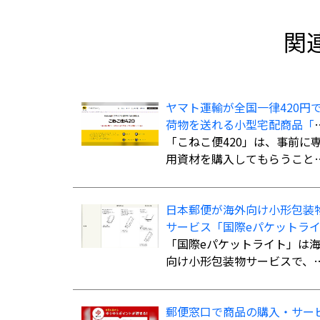
関
ヤマト運輸が全国一律420円
荷物を送れる小型宅配商品「
ねこ便420」を全国展開
「こねこ便420」は、事前に
用資材を購入してもらうこと
発送時の支払いを不要にし、
材費込み全国一律420円で商
日本郵便が海外向け小形包装
を配送する小型宅配商品。法
サービス「国際eパケットラ
人、個人事業主のほか、個人
ト」の取扱国・地域を計138
「国際eパケットライト」は
利用可能。
国・地域に拡大
向け小形包装物サービスで、
さ・幅・厚さの合計90cm以
（長さ最大60cm）、重さ2kg
郵便窓口で商品の購入・サー
での荷物を航空便扱いで送る