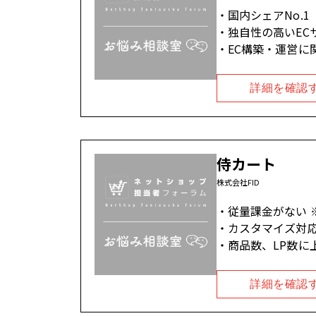
国内シェアNo.1
独自性の高いEC
EC構築・運営に
詳細を確認
侍カート
株式会社FID
従量課金がない 
カスタマイズ対
商品数、LP数に
詳細を確認