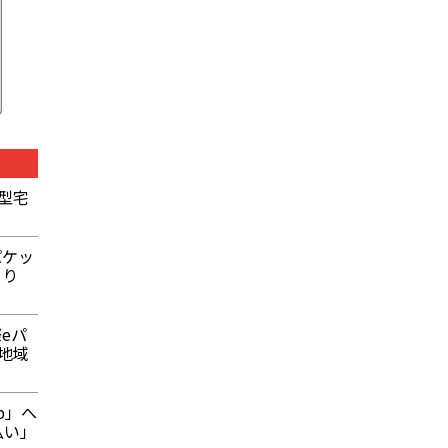
型宅
パケッ
より
eパ
地域
p」へ
払い」