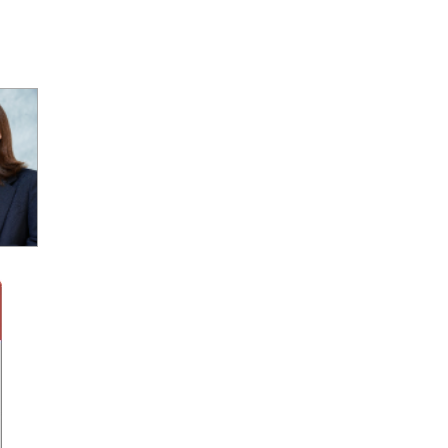
た
ス。「指定場所ダイレクト（置
き配）」「eお届け通知（配達予
ト
告通知）」「送達日数の計算機
能」など、差出・受取をサポー
トする機能も備えている。