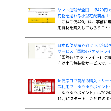
ヤマト運輸が全国一律420円
荷物を送れる小型宅配商品「
ねこ便420」を全国展開
「こねこ便420」は、事前に
用資材を購入してもらうこと
発送時の支払いを不要にし、
材費込み全国一律420円で商
日本郵便が海外向け小形包装
を配送する小型宅配商品。法
サービス「国際eパケットラ
人、個人事業主のほか、個人
ト」の取扱国・地域を計138
「国際eパケットライト」は
利用可能。
国・地域に拡大
向け小形包装物サービスで、
さ・幅・厚さの合計90cm以
（長さ最大60cm）、重さ2kg
郵便窓口で商品の購入・サー
での荷物を航空便扱いで送る
ス利用で「ゆうゆうポイント
とができる。書留扱いの「国
を付与、「ゆうちょPayポイ
「ゆうゆうポイント」は2024
パケット」よりも低料金で利
ト」への交換も開始
11月にスタートした独自のポ
でき、追跡サービスにも対応
ントサービス。郵便窓口で「
ている。
便局アプリ」の会員証を提示