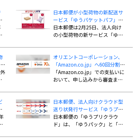
で
日本郵便が小型荷物の新配送サ
こ
ービス「ゆうパケットパフ」、
専
料金は全国一律で「ゆうパッ
日本郵便は2月25日、法人向け
で
ク」よりも“お得”
の小型荷物の新サービス「ゆう
資
パケットパフ」の提供を開始し
品
た。
物
オリエントコーポレーション、
イ
「Amazon.co.jp」へ60回分割払
も
か
海外
いができる決済手段「オリコ分
「Amazon.co.jp」での支払いに
長
割払い」を導入
おいて、申し込みから審査まで
内
最短5分で審査を完了。クレジッ
ま
トカード不要で最大60回までの
ビ
日本郵便、法人向けクラウド型
こ
分割払いが可能になる。
」
送り状発行サービス「ゆうプリ
際e
ン
年
クラウド」
日本郵便の「ゆうプリクラウ
用
イ
ド」は、「ゆうパック」と「ゆ
し
郵
うパケット」の送り状をWeb上
し
で作成できるクラウドサービ