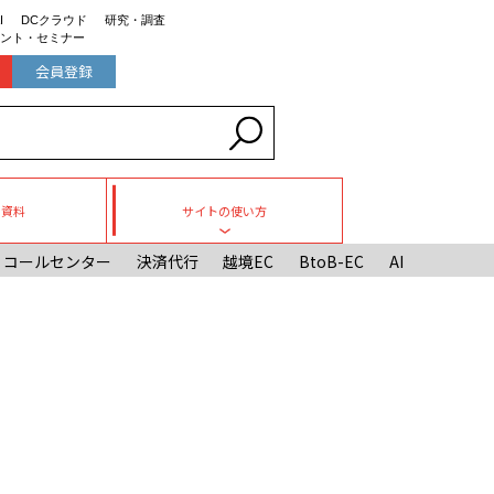
I
DCクラウド
研究・調査
ント・セミナー
会員登録
ち資料
サイトの使い方
Toggle submenu
コールセンター
決済代行
越境EC
BtoB-EC
AI