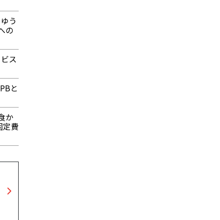
うゆう
への
ービス
PBと
温食か
固定費