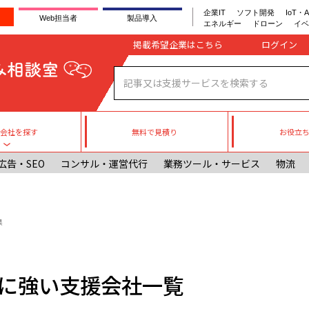
企業IT
ソフト開発
IoT・A
Web担当者
製品導入
エネルギー
ドローン
イベ
Company register
掲載希望企業はこちら
無料で見積り
お役立
援会社を探す
Toggle submenu
広告・SEO
コンサル・運営代行
業務ツール・サービス
物流
果
に強い支援会社一覧