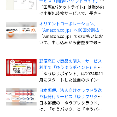
ービス「国際eパケットライト」の
取扱国・地域を計138か国・地域に
「国際eパケットライト」は海外向
拡大
け小形包装物サービスで、長さ・
幅・厚さの合計90cm以内（長さ最
オリエントコーポレーション、
大60cm）、重さ2kgまでの荷物を
「Amazon.co.jp」へ60回分割払い
航空便扱いで送ることができる。
ができる決済手段「オリコ分割払
「Amazon.co.jp」での支払いにお
書留扱いの「国際eパケット」より
い」を導入
いて、申し込みから審査まで最短5
も低料金で利用でき、追跡サービ
分で審査を完了。クレジットカー
スにも対応している。
ド不要で最大60回までの分割払い
郵便窓口で商品の購入・サービス
が可能になる。
利用で「ゆうゆうポイント」を付
与、「ゆうちょPayポイント」への
「ゆうゆうポイント」は2024年11
交換も開始
月にスタートした独自のポイント
サービス。郵便窓口で「郵便局ア
日本郵便、法人向けクラウド型送
プリ」の会員証を提示した上で、
り状発行サービス「ゆうプリクラ
対象商品を購入、またはサービス
ウド」
日本郵便の「ゆうプリクラウド」
を利用すると、購入・利用総額に
は、「ゆうパック」と「ゆうパケ
応じてポイントが貯まる。
ット」の送り状をWeb上で作成で