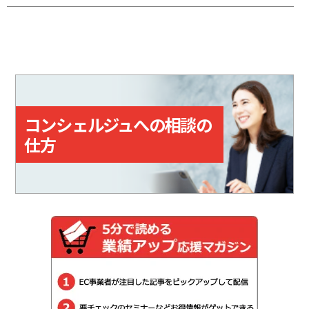
きるクラウドサービス。「指定場
所ダイレクト（置き配）」「eお届
け通知（配達予告通知）」「送達
日数の計算機能」など、差出・受
取をサポートする機能も備えてい
る。
コンシェルジュへの相談の
仕方