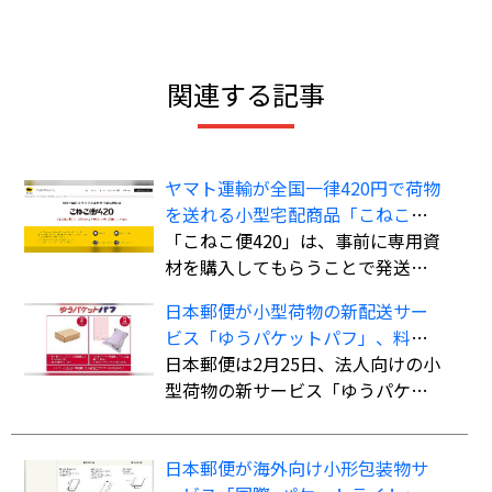
関連する記事
ヤマト運輸が全国一律420円で荷物
を送れる小型宅配商品「こねこ便
420」を全国展開
「こねこ便420」は、事前に専用資
材を購入してもらうことで発送時
の支払いを不要にし、資材費込み
日本郵便が小型荷物の新配送サー
全国一律420円で商品を配送する小
ビス「ゆうパケットパフ」、料金
型宅配商品。法人、個人事業主の
は全国一律で「ゆうパック」より
日本郵便は2月25日、法人向けの小
ほか、個人も利用可能。
も“お得”
型荷物の新サービス「ゆうパケッ
トパフ」の提供を開始した。
日本郵便が海外向け小形包装物サ