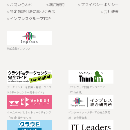
お問い合わせ
利用規約
プライバシーポリシー
特定商取引法に基づく表示
会社概要
インプレスグループTOP
株式会社インプレス
データセンター
ソフトウェア開
を検索・見積
発エンジニアに
「クラウド&デー
「Think IT」
データセンターを検索・見積「クラウ
ソフトウェア開発エンジニアに
タセンター完全
ド&データセンター完全ガイド」
「Think IT」
ガイド」
ホームページと
インターネット
ネットマーケテ
メディアの総合
ィング「Web担
研究所 調査報
ホームページとネットマーケティング
インターネットメディアの総合研究
当者Forum」
告書
「Web担当者Forum」
所 調査報告書
法人向けIT・ク
日本のITを変え