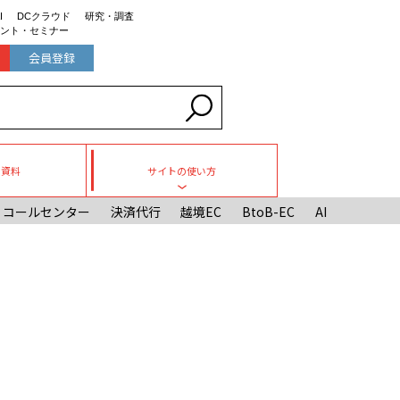
I
DCクラウド
研究・調査
ント・セミナー
会員登録
ち資料
サイトの使い方
Toggle submenu
コールセンター
決済代行
越境EC
BtoB-EC
AI