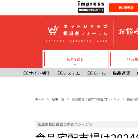
メインコンテンツに移動
EC担当者
記事を読む
EC支
Toggle submenu
ECサイト制作
ECシステム
ECモール
単品通販
パンくず
ホーム
記事一覧
発注業務に役立つ調査コンテンツ
食品宅
発注業務に役立つ調査コンテンツ
食品宅配市場は2024