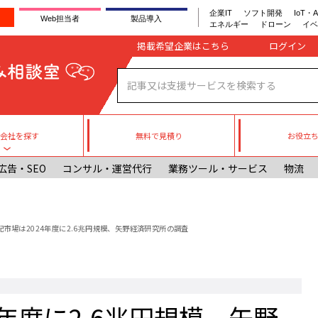
企業IT
ソフト開発
IoT・A
Web担当者
製品導入
エネルギー
ドローン
イベ
Company register
掲載希望企業はこちら
無料で見積り
お役立
援会社を探す
Toggle submenu
広告・SEO
コンサル・運営代行
業務ツール・サービス
物流
配市場は2024年度に2.6兆円規模、矢野経済研究所の調査
年度に2.6兆円規模、矢野