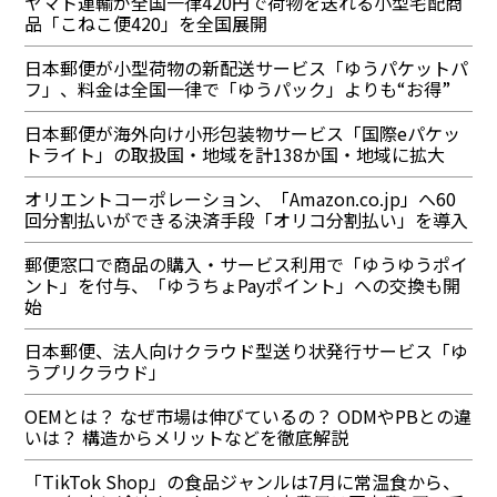
ヤマト運輸が全国一律420円で荷物を送れる小型宅配商
品「こねこ便420」を全国展開
日本郵便が小型荷物の新配送サービス「ゆうパケットパ
フ」、料金は全国一律で「ゆうパック」よりも“お得”
日本郵便が海外向け小形包装物サービス「国際eパケッ
トライト」の取扱国・地域を計138か国・地域に拡大
オリエントコーポレーション、「Amazon.co.jp」へ60
回分割払いができる決済手段「オリコ分割払い」を導入
郵便窓口で商品の購入・サービス利用で「ゆうゆうポイ
ント」を付与、「ゆうちょPayポイント」への交換も開
始
日本郵便、法人向けクラウド型送り状発行サービス「ゆ
うプリクラウド」
OEMとは？ なぜ市場は伸びているの？ ODMやPBとの違
いは？ 構造からメリットなどを徹底解説
「TikTok Shop」の食品ジャンルは7月に常温食から、