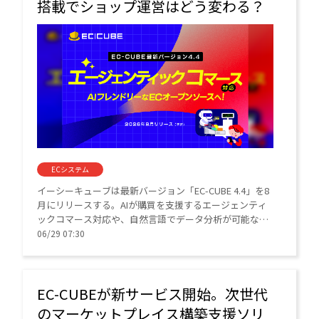
搭載でショップ運営はどう変わる？
ECシステム
イーシーキューブは最新バージョン「EC-CUBE 4.4」を8
月にリリースする。AIが購買を支援するエージェンティ
ックコマース対応や、自然言語でデータ分析が可能な店
舗運営支援AIアシスタント機能を搭載する。
06/29 07:30
EC-CUBEが新サービス開始。次世代
のマーケットプレイス構築支援ソリ