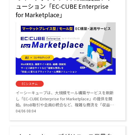
ューション「EC-CUBE Enterprise
for Marketplace」
ECシステム
イーシーキューブは、大規模モール構築サービスを刷新
し「EC-CUBE Enterprise for Marketplace」の提供を開
始。BtoB取引や会員ID統合など、複雑な商流を「収益を
生むプラットフォーム」へ変革。AIによる業務効率化と
04/06 08:04
コンサルティングを統合した、次世代のマーケットプレ
イス構築支援ソリューションとして提供する。