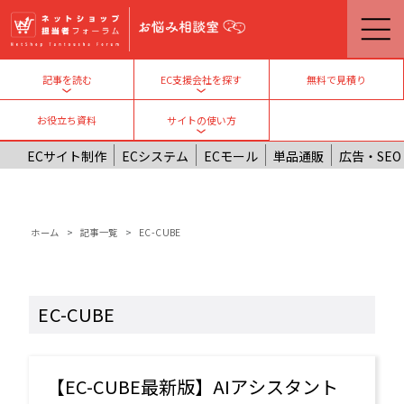
メインコンテンツに移動
無料で見積り
記事を読む
EC支援会社を探す
Toggle submenu
Toggle submenu
お役立ち資料
サイトの使い方
Toggle submenu
ECサイト制作
ECシステム
ECモール
単品通販
広告・SEO
パンくず
ホーム
記事一覧
EC-CUBE
EC-CUBE
【EC-CUBE最新版】AIアシスタント