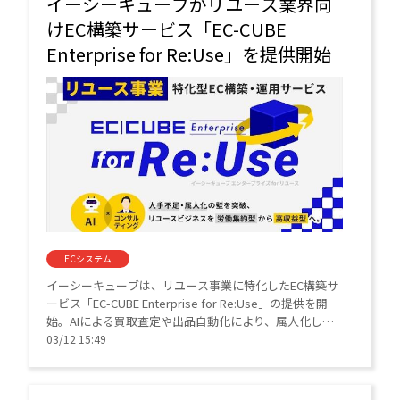
イーシーキューブがリユース業界向
けEC構築サービス「EC-CUBE
Enterprise for Re:Use」を提供開始
ECシステム
イーシーキューブは、リユース事業に特化したEC構築サ
ービス「EC-CUBE Enterprise for Re:Use」の提供を開
始。AIによる買取査定や出品自動化により、属人化しや
すい現場業務を効率化する。拡大する中古市場での人手
03/12 15:49
不足解消と事業成長を、DXの専門家が伴走支援する。