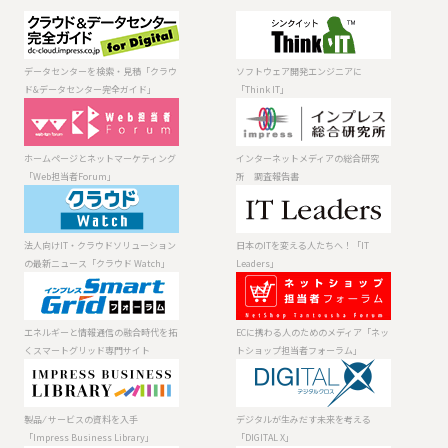
データセンター
ソフトウェア開
を検索・見積
発エンジニアに
「クラウド&デー
「Think IT」
データセンターを検索・見積「クラウ
ソフトウェア開発エンジニアに
タセンター完全
ド&データセンター完全ガイド」
「Think IT」
ガイド」
ホームページと
インターネット
ネットマーケテ
メディアの総合
ィング「Web担
研究所 調査報
ホームページとネットマーケティング
インターネットメディアの総合研究
当者Forum」
告書
「Web担当者Forum」
所 調査報告書
法人向けIT・ク
日本のITを変え
ラウドソリュー
る人たちへ！
ションの最新ニ
「IT Leaders」
法人向けIT・クラウドソリューション
日本のITを変える人たちへ！「IT
ュース「クラウ
の最新ニュース「クラウド Watch」
Leaders」
ド Watch」
エネルギーと情
ECに携わる人の
報通信の融合時
ためのメディア
代を拓くスマー
「ネットショッ
エネルギーと情報通信の融合時代を拓
ECに携わる人のためのメディア「ネッ
トグリッド専門
プ担当者フォー
くスマートグリッド専門サイト
トショップ担当者フォーラム」
サイト
ラム」
製品 ⁄ サービスの
デジタルが生み
資料を入手
だす未来を考え
「Impress
る「DIGITAL X」
製品 ⁄ サービスの資料を入手
デジタルが生みだす未来を考える
Business
「Impress Business Library」
「DIGITAL X」