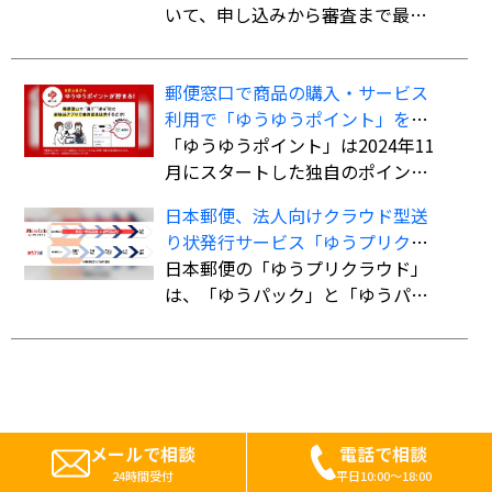
い」を導入
いて、申し込みから審査まで最短5
も低料金で利用でき、追跡サービ
分で審査を完了。クレジットカー
スにも対応している。
ド不要で最大60回までの分割払い
郵便窓口で商品の購入・サービス
が可能になる。
利用で「ゆうゆうポイント」を付
与、「ゆうちょPayポイント」への
「ゆうゆうポイント」は2024年11
交換も開始
月にスタートした独自のポイント
サービス。郵便窓口で「郵便局ア
日本郵便、法人向けクラウド型送
プリ」の会員証を提示した上で、
り状発行サービス「ゆうプリクラ
対象商品を購入、またはサービス
ウド」
日本郵便の「ゆうプリクラウド」
を利用すると、購入・利用総額に
は、「ゆうパック」と「ゆうパケ
応じてポイントが貯まる。
ット」の送り状をWeb上で作成で
きるクラウドサービス。「指定場
所ダイレクト（置き配）」「eお届
け通知（配達予告通知）」「送達
日数の計算機能」など、差出・受
取をサポートする機能も備えてい
メールで相談
電話で相談
る。
24時間受付
平日10:00～18:00