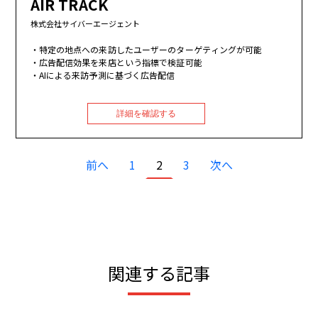
AIR TRACK
株式会社サイバーエージェント
特定の地点への来訪したユーザーのターゲティングが可能
広告配信効果を来店という指標で検証可能
AIによる来訪予測に基づく広告配信
詳細を確認する
ページ送り
前ページ
ページ
カレントページ
ページ
次ページ
前へ
1
2
3
次へ
関連する記事