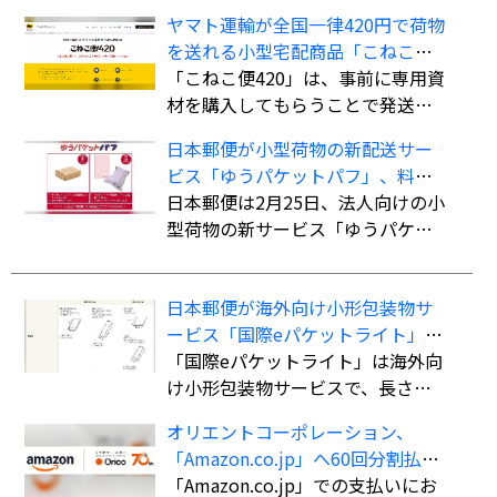
ヤマト運輸が全国一律420円で荷物
を送れる小型宅配商品「こねこ便
420」を全国展開
「こねこ便420」は、事前に専用資
材を購入してもらうことで発送時
の支払いを不要にし、資材費込み
日本郵便が小型荷物の新配送サー
全国一律420円で商品を配送する小
ビス「ゆうパケットパフ」、料金
型宅配商品。法人、個人事業主の
は全国一律で「ゆうパック」より
日本郵便は2月25日、法人向けの小
ほか、個人も利用可能。
も“お得”
型荷物の新サービス「ゆうパケッ
トパフ」の提供を開始した。
日本郵便が海外向け小形包装物サ
ービス「国際eパケットライト」の
取扱国・地域を計138か国・地域に
「国際eパケットライト」は海外向
拡大
け小形包装物サービスで、長さ・
幅・厚さの合計90cm以内（長さ最
オリエントコーポレーション、
大60cm）、重さ2kgまでの荷物を
「Amazon.co.jp」へ60回分割払い
航空便扱いで送ることができる。
ができる決済手段「オリコ分割払
「Amazon.co.jp」での支払いにお
書留扱いの「国際eパケット」より