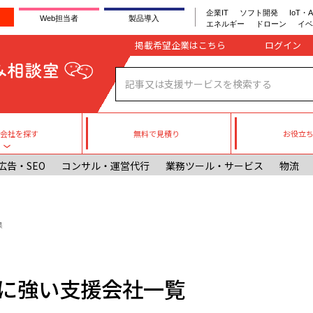
企業IT
ソフト開発
IoT・A
Web担当者
製品導入
エネルギー
ドローン
イベ
Company register
掲載希望企業はこちら
無料で見積り
お役立
援会社を探す
Toggle submenu
広告・SEO
コンサル・運営代行
業務ツール・サービス
物流
果
に強い支援会社一覧