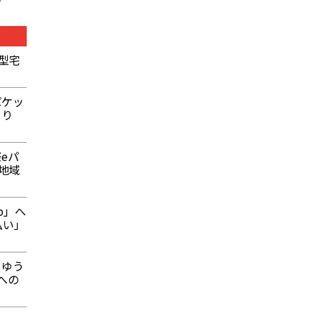
型宅
パケッ
より
eパ
地域
p」へ
払い」
うゆう
への