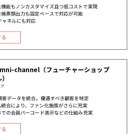
た機能もノンカスタマイズ且つ低コストで実現
な帳票類出力も設定ベースで対応が可能
チャネルにも対応
する
p omni-channel（フューチャーショップ
ル）
ップ
顧客データを統合。優遇すべき顧客を特定
ム統合により、ファン化施策がさらに充実
ホでの会員バーコード表示などの仕組み充実
する