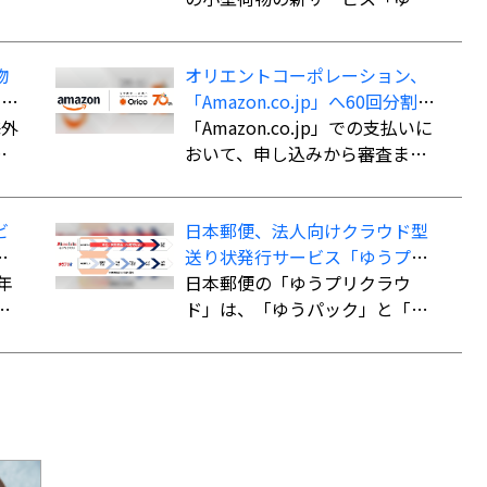
資
パケットパフ」の提供を開始し
品
た。
物
オリエントコーポレーション、
イ
「Amazon.co.jp」へ60回分割払
も
か
海外
いができる決済手段「オリコ分
「Amazon.co.jp」での支払いに
長
割払い」を導入
おいて、申し込みから審査まで
内
最短5分で審査を完了。クレジッ
ま
トカード不要で最大60回までの
ビ
日本郵便、法人向けクラウド型
こ
分割払いが可能になる。
」
送り状発行サービス「ゆうプリ
際e
ン
年
クラウド」
日本郵便の「ゆうプリクラウ
用
イ
ド」は、「ゆうパック」と「ゆ
し
郵
うパケット」の送り状をWeb上
し
で作成できるクラウドサービ
た
ス。「指定場所ダイレクト（置
き配）」「eお届け通知（配達予
ト
告通知）」「送達日数の計算機
能」など、差出・受取をサポー