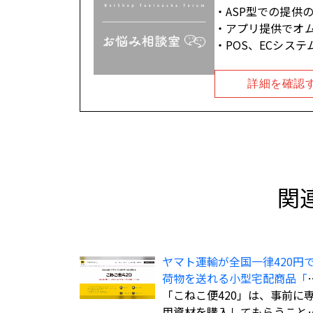
ASP型での提供
アプリ提供でオ
POS、ECシステ
詳細を確認
関
ヤマト運輸が全国一律420円
荷物を送れる小型宅配商品「
ねこ便420」を全国展開
「こねこ便420」は、事前に
用資材を購入してもらうこと