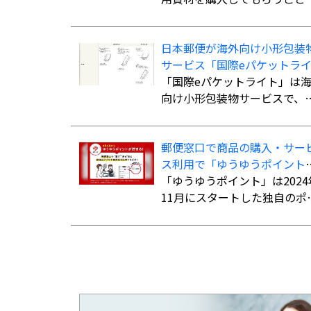
発送時の支払いを不要にし、
材費込み全国一律420円で商
日本郵便が海外向け小形包装
を配送する小型宅配商品。法
サービス「国際eパケットラ
人、個人事業主のほか、個人
ト」の取扱国・地域を計138
「国際eパケットライト」は
利用可能。
国・地域に拡大
向け小形包装物サービスで、
さ・幅・厚さの合計90cm以
（長さ最大60cm）、重さ2kg
郵便窓口で商品の購入・サー
での荷物を航空便扱いで送る
ス利用で「ゆうゆうポイント
とができる。書留扱いの「国
を付与、「ゆうちょPayポイ
「ゆうゆうポイント」は2024
パケット」よりも低料金で利
ト」への交換も開始
11月にスタートした独自のポ
でき、追跡サービスにも対応
ントサービス。郵便窓口で「
ている。
便局アプリ」の会員証を提示
た上で、対象商品を購入、ま
はサービスを利用すると、購
入・利用総額に応じてポイン
が貯まる。