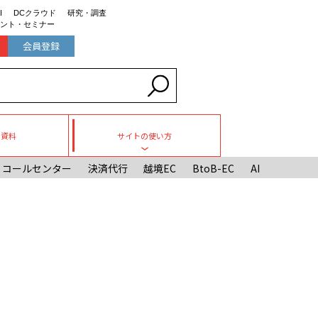
I
DCクラウド
研究・調査
ント・セミナー
会員登録
ち資料
サイトの使い方
Toggle submenu
コールセンター
決済代行
越境EC
BtoB-EC
AI