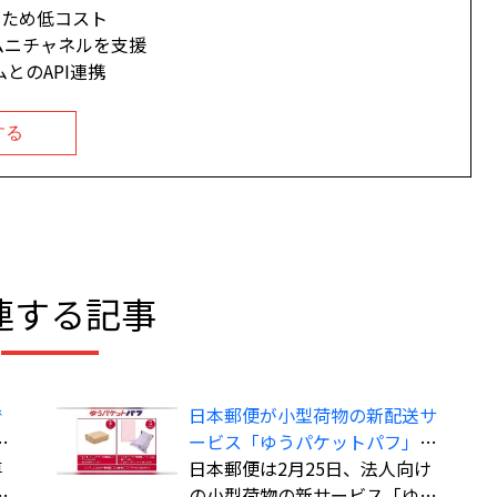
のため低コスト
ムニチャネルを支援
ムとのAPI連携
する
連する記事
で
日本郵便が小型荷物の新配送サ
こ
ービス「ゆうパケットパフ」、
専
料金は全国一律で「ゆうパッ
日本郵便は2月25日、法人向け
で
ク」よりも“お得”
の小型荷物の新サービス「ゆう