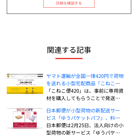
詳細を確認する
関連する記事
ヤマト運輸が全国一律420円で荷物
を送れる小型宅配商品「こねこ便
420」を全国展開
「こねこ便420」は、事前に専用資
材を購入してもらうことで発送時
の支払いを不要にし、資材費込み
日本郵便が小型荷物の新配送サー
全国一律420円で商品を配送する小
ビス「ゆうパケットパフ」、料金
型宅配商品。法人、個人事業主の
は全国一律で「ゆうパック」より
日本郵便は2月25日、法人向けの小
ほか、個人も利用可能。
も“お得”
型荷物の新サービス「ゆうパケッ