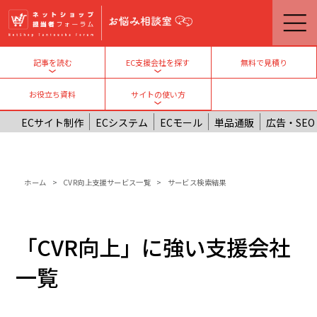
メインコンテンツに移動
無料で見積り
記事を読む
EC支援会社を探す
Toggle submenu
Toggle submenu
お役立ち資料
サイトの使い方
Toggle submenu
ECサイト制作
ECシステム
ECモール
単品通販
広告・SEO
パンくず
ホーム
CVR向上支援サービス一覧
サービス検索結果
「CVR向上」に強い支援会社
一覧