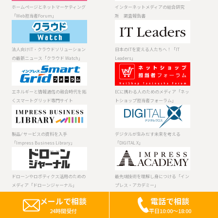
ィング「Web担
研究所 調査報
ホームページとネットマーケティング
インターネットメディアの総合研究
当者Forum」
告書
「Web担当者Forum」
所 調査報告書
法人向けIT・ク
日本のITを変え
ラウドソリュー
る人たちへ！
ションの最新ニ
「IT Leaders」
法人向けIT・クラウドソリューション
日本のITを変える人たちへ！「IT
ュース「クラウ
の最新ニュース「クラウド Watch」
Leaders」
ド Watch」
エネルギーと情
ECに携わる人の
報通信の融合時
ためのメディア
代を拓くスマー
「ネットショッ
エネルギーと情報通信の融合時代を拓
ECに携わる人のためのメディア「ネッ
トグリッド専門
プ担当者フォー
くスマートグリッド専門サイト
トショップ担当者フォーラム」
サイト
ラム」
製品 ⁄ サービスの
デジタルが生み
資料を入手
だす未来を考え
「Impress
る「DIGITAL X」
製品 ⁄ サービスの資料を入手
デジタルが生みだす未来を考える
Business
「Impress Business Library」
「DIGITAL X」
Library」
ドローンやロボ
最先端技術を理
ティクス活用の
解し身につける
ためのメディア
「インプレス・
ドローンやロボティクス活用のための
最先端技術を理解し身につける「イン
「ドローンジャ
アカデミー」
メディア「ドローンジャーナル」
プレス・アカデミー」
ーナル」
メールで相談
電話で相談
24時間受付
平日10:00～18:00
Copyright ©2023 Impress Corporation, An impress