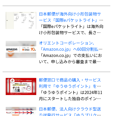
トパフ」の提供を開始した。
日本郵便が海外向け小形包装物サ
ービス「国際eパケットライト」の
取扱国・地域を計138か国・地域に
「国際eパケットライト」は海外向
拡大
け小形包装物サービスで、長さ・
幅・厚さの合計90cm以内（長さ最
オリエントコーポレーション、
大60cm）、重さ2kgまでの荷物を
「Amazon.co.jp」へ60回分割払い
航空便扱いで送ることができる。
ができる決済手段「オリコ分割払
「Amazon.co.jp」での支払いにお
書留扱いの「国際eパケット」より
い」を導入
いて、申し込みから審査まで最短5
も低料金で利用でき、追跡サービ
分で審査を完了。クレジットカー
スにも対応している。
ド不要で最大60回までの分割払い
郵便窓口で商品の購入・サービス
が可能になる。
利用で「ゆうゆうポイント」を付
与、「ゆうちょPayポイント」への
「ゆうゆうポイント」は2024年11
交換も開始
月にスタートした独自のポイント
サービス。郵便窓口で「郵便局ア
日本郵便、法人向けクラウド型送
プリ」の会員証を提示した上で、
り状発行サービス「ゆうプリクラ