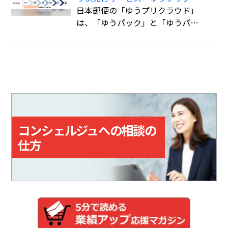
対象商品を購入、またはサービス
ウド」
日本郵便の「ゆうプリクラウド」
を利用すると、購入・利用総額に
は、「ゆうパック」と「ゆうパケ
応じてポイントが貯まる。
ット」の送り状をWeb上で作成で
きるクラウドサービス。「指定場
所ダイレクト（置き配）」「eお届
け通知（配達予告通知）」「送達
日数の計算機能」など、差出・受
取をサポートする機能も備えてい
る。
コンシェルジュへの相談の
仕方