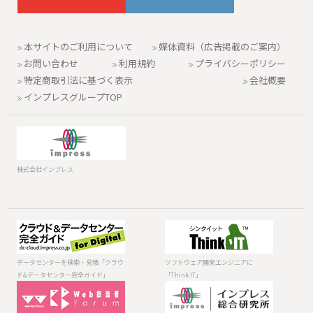
本サイトのご利用について
媒体資料（広告掲載のご案内）
お問い合わせ
利用規約
プライバシーポリシー
特定商取引法に基づく表示
会社概要
インプレスグループTOP
株式会社インプレス
データセンター
ソフトウェア開
を検索・見積
発エンジニアに
「クラウド&デー
「Think IT」
データセンターを検索・見積「クラウ
ソフトウェア開発エンジニアに
タセンター完全
ド&データセンター完全ガイド」
「Think IT」
ガイド」
ホームページと
インターネット
ネットマーケテ
メディアの総合