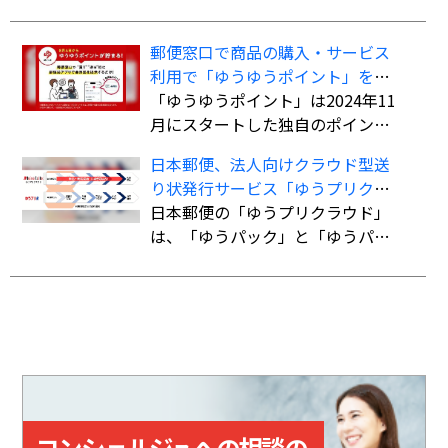
分で審査を完了。クレジットカー
スにも対応している。
ド不要で最大60回までの分割払い
郵便窓口で商品の購入・サービス
が可能になる。
利用で「ゆうゆうポイント」を付
与、「ゆうちょPayポイント」への
「ゆうゆうポイント」は2024年11
交換も開始
月にスタートした独自のポイント
サービス。郵便窓口で「郵便局ア
日本郵便、法人向けクラウド型送
プリ」の会員証を提示した上で、
り状発行サービス「ゆうプリクラ
対象商品を購入、またはサービス
ウド」
日本郵便の「ゆうプリクラウド」
を利用すると、購入・利用総額に
は、「ゆうパック」と「ゆうパケ
応じてポイントが貯まる。
ット」の送り状をWeb上で作成で
きるクラウドサービス。「指定場
所ダイレクト（置き配）」「eお届
け通知（配達予告通知）」「送達
日数の計算機能」など、差出・受
取をサポートする機能も備えてい
る。
コンシェルジュへの相談の