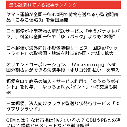
最も読まれている記事ランキング
ヤマト運輸が全国一律420円で荷物を送れる小型宅配商
品「こねこ便420」を全国展開
日本郵便が小型荷物の新配送サービス「ゆうパケットパ
フ」、料金は全国一律で「ゆうパック」よりも“お得”
日本郵便が海外向け小形包装物サービス「国際eパケッ
トライト」の取扱国・地域を計138か国・地域に拡大
オリエントコーポレーション、「Amazon.co.jp」へ60
回分割払いができる決済手段「オリコ分割払い」を導入
郵便窓口で商品の購入・サービス利用で「ゆうゆうポイ
ント」を付与、「ゆうちょPayポイント」への交換も開
始
日本郵便、法人向けクラウド型送り状発行サービス「ゆ
うプリクラウド」
OEMとは？ なぜ市場は伸びているの？ ODMやPBとの違
いは？ 構造からメリットなどを徹底解説