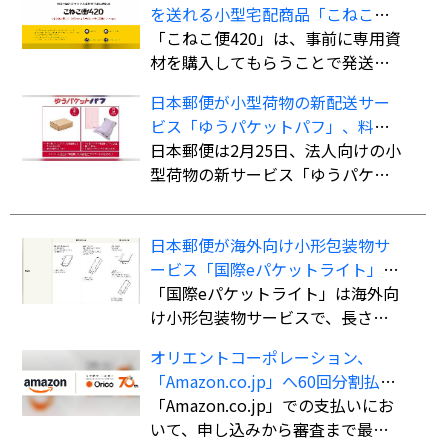
を送れる小型宅配商品「こねこ便
420」を全国展開
「こねこ便420」は、事前に専用資
材を購入してもらうことで発送時
の支払いを不要にし、資材費込み
日本郵便が小型荷物の新配送サー
全国一律420円で商品を配送する小
ビス「ゆうパケットパフ」、料金
型宅配商品。法人、個人事業主の
は全国一律で「ゆうパック」より
日本郵便は2月25日、法人向けの小
ほか、個人も利用可能。
も“お得”
型荷物の新サービス「ゆうパケッ
トパフ」の提供を開始した。
日本郵便が海外向け小形包装物サ
ービス「国際eパケットライト」の
取扱国・地域を計138か国・地域に
「国際eパケットライト」は海外向
拡大
け小形包装物サービスで、長さ・
幅・厚さの合計90cm以内（長さ最
オリエントコーポレーション、
大60cm）、重さ2kgまでの荷物を
「Amazon.co.jp」へ60回分割払い
航空便扱いで送ることができる。
ができる決済手段「オリコ分割払
「Amazon.co.jp」での支払いにお
書留扱いの「国際eパケット」より
い」を導入
いて、申し込みから審査まで最短5
も低料金で利用でき、追跡サービ