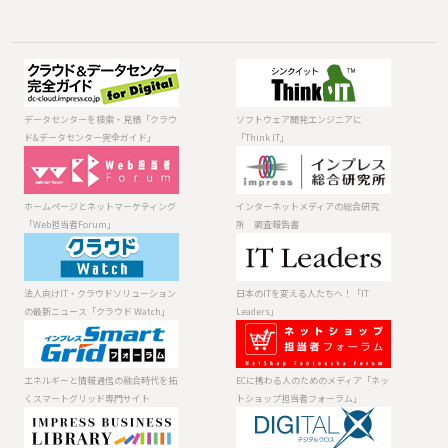
データセンター
ソフトウェア開
を検索・見積
発エンジニアに
「クラウド&デー
「Think IT」
データセンターを検索・見積「クラウ
ソフトウェア開発エンジニアに
タセンター完全
ド&データセンター完全ガイド」
「Think IT」
ガイド」
ホームページと
インターネット
ネットマーケテ
メディアの総合
ィング「Web担
研究所 調査報
ホームページとネットマーケティング
インターネットメディアの総合研究
当者Forum」
告書
「Web担当者Forum」
所 調査報告書
法人向けIT・ク
日本のITを変え
ラウドソリュー
る人たちへ！
ションの最新ニ
「IT Leaders」
法人向けIT・クラウドソリューション
日本のITを変える人たちへ！「IT
ュース「クラウ
の最新ニュース「クラウド Watch」
Leaders」
ド Watch」
エネルギーと情
ECに携わる人の
報通信の融合時
ためのメディア
代を拓くスマー
「ネットショッ
エネルギーと情報通信の融合時代を拓
ECに携わる人のためのメディア「ネッ
トグリッド専門
プ担当者フォー
くスマートグリッド専門サイト
トショップ担当者フォーラム」
サイト
ラム」
製品 ⁄ サービスの
デジタルが生み
資料を入手
だす未来を考え