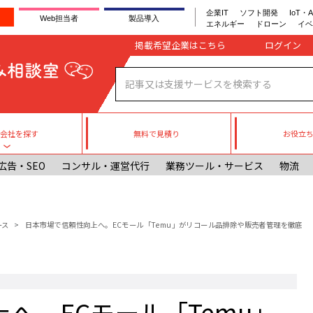
企業IT
ソフト開発
IoT・A
Web担当者
製品導入
エネルギー
ドローン
イベ
Company register
掲載希望企業はこちら
無料で見積り
お役立
援会社を探す
Toggle submenu
広告・SEO
コンサル・運営代行
業務ツール・サービス
物流
ース
日本市場で信頼性向上へ。ECモール「Temu」がリコール品排除や販売者管理を徹底
へ。ECモール「Temu」