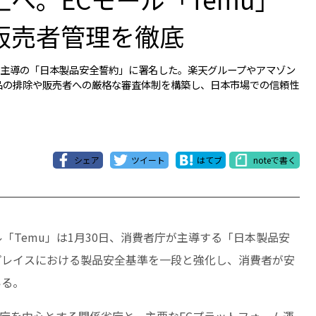
販売者管理を徹底
者庁主導の「日本製品安全誓約」に署名した。楽天グループやアマゾン
品の排除や販売者への厳格な審査体制を構築し、日本市場での信頼性
シェア
ツイート
はてブ
noteで書く
ル「Temu」は1月30日、消費者庁が主導する「日本製品安
プレイスにおける製品安全基準を一段と強化し、消費者が安
いる。
者庁を中心とする関係省庁と、主要なECプラットフォーム運