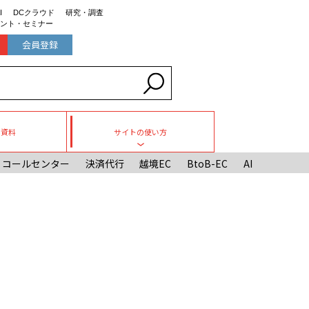
I
DCクラウド
研究・調査
ント・セミナー
会員登録
ち資料
サイトの使い方
Toggle submenu
コールセンター
決済代行
越境EC
BtoB-EC
AI