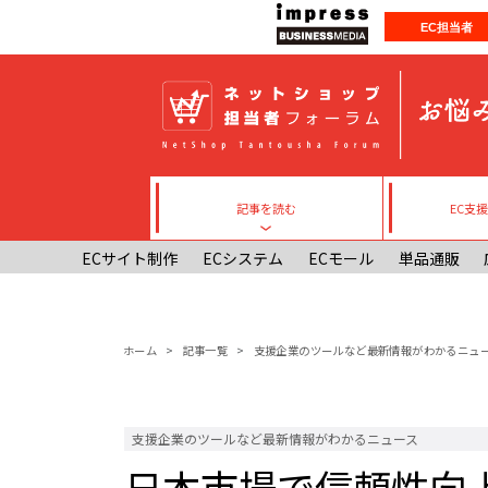
メインコンテンツに移動
EC担当者
記事を読む
EC支
Toggle submenu
ECサイト制作
ECシステム
ECモール
単品通販
パンくず
ホーム
記事一覧
支援企業のツールなど最新情報がわかるニュ
支援企業のツールなど最新情報がわかるニュース
日本市場で信頼性向上