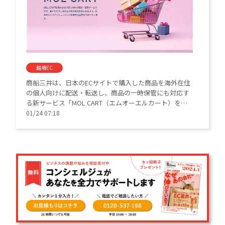
越境EC
商船三井は、日本のECサイトで購入した商品を海外在住
の個人向けに配送・転送し、商品の一時保管にも対応す
る新サービス「MOL CART（エムオーエルカート）を開
始した。
01/24 07:18