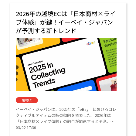
2026年の越境ECは「日本商材×ライ
ブ体験」が鍵！イーベイ・ジャパン
が予測する新トレンド
越境EC
イーベイ・ジャパンは、2025年の「eBay」におけるコレ
クティブルアイテムの販売動向を発表した。2026年は
「日本商材×ライブ体験」の融合が加速すると予測。ポ
ケモン30周年という節目も控え、さらなる市場拡大に期
03/02 17:30
待が高まるるという。