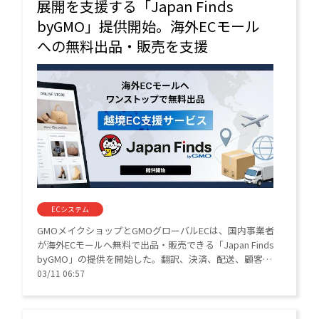
展開を支援する「Japan Finds
byGMO」提供開始。海外ECモール
への無料出品・販売を支援
ECシステム
GMOメイクショップとGMOグローバルECは、国内事業者
が海外ECモールへ無料で出品・販売できる「Japan Finds
byGMO」の提供を開始した。翻訳、決済、配送、顧客対
応をワンストップで支援し、事業者は国内ECと同様の運
03/11 06:57
用フローで海外販路を拡大できる。