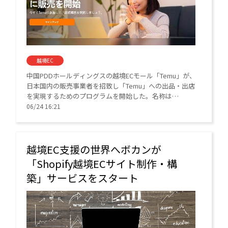
越境EC
中国PDDホールディングスの越境ECモール「Temu」が、
日本国内の販売事業者を招致し「Temu」への出品・出店
を実現するためのプログラムを開始した。名称は
「Local-to-Local」で、招待制を採用している。
06/24 16:21
越境EC支援の世界へボカンが
「Shopify越境ECサイト制作・構
築」サービスをスタート