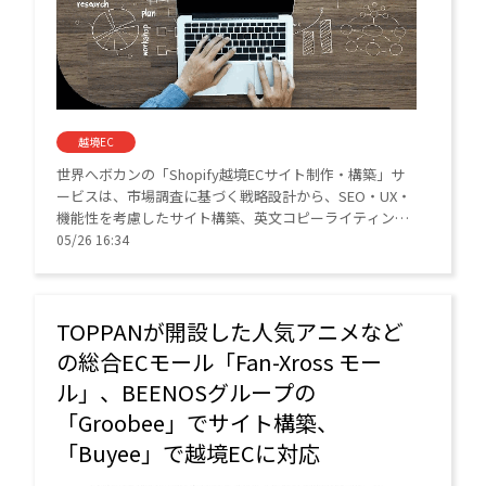
越境EC
世界へボカンの「Shopify越境ECサイト制作・構築」サ
ービスは、市場調査に基づく戦略設計から、SEO・UX・
機能性を考慮したサイト構築、英文コピーライティン
グ、公開後の集客・プロモーションまでをサポートす
05/26 16:34
る。
TOPPANが開設した人気アニメなど
の総合ECモール「Fan-Xross モー
ル」、BEENOSグループの
「Groobee」でサイト構築、
「Buyee」で越境ECに対応