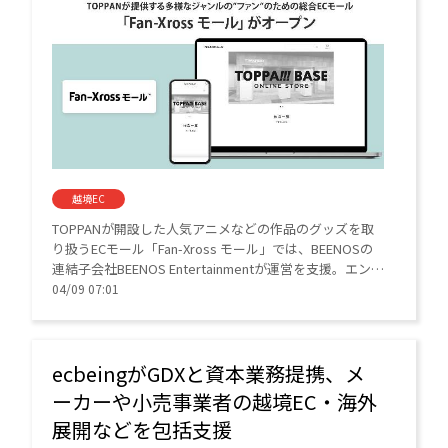
越境EC
TOPPANが開設した人気アニメなどの作品のグッズを取
り扱うECモール「Fan-Xross モール」では、BEENOSの
連結子会社BEENOS Entertainmentが運営を支援。エンタ
メ特化型ECプラットフォーム構築サービス「Groobee」
04/09 07:01
で構築・運営している。
ecbeingがGDXと資本業務提携、メ
ーカーや小売事業者の越境EC・海外
展開などを包括支援