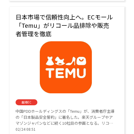
日本市場で信頼性向上へ。ECモール
「Temu」がリコール品排除や販売
者管理を徹底
越境EC
中国PDDホールディングスの「Temu」が、消費者庁主導
の「日本製品安全誓約」に署名した。楽天グループやア
マゾンジャパンなどに続く10社目の参画となる。リコー
ル品の排除や販売者への厳格な審査体制を構築し、日本
02/24 08:51