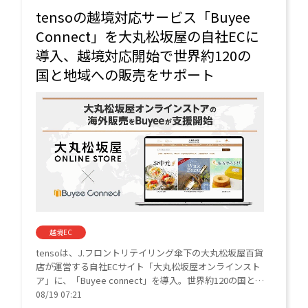
tensoの越境対応サービス「Buyee
Connect」を大丸松坂屋の自社ECに
導入、越境対応開始で世界約120の
国と地域への販売をサポート
越境EC
tensoは、J.フロントリテイリング傘下の大丸松坂屋百貨
店が運営する自社ECサイト「大丸松坂屋オンラインスト
ア」に、「Buyee connect」を導入。世界約120の国と地
域へ商品販売を支援する。
08/19 07:21