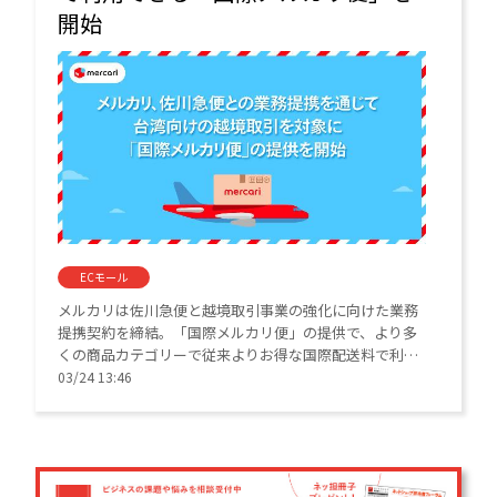
開始
ECモール
メルカリは佐川急便と越境取引事業の強化に向けた業務
提携契約を締結。「国際メルカリ便」の提供で、より多
くの商品カテゴリーで従来よりお得な国際配送料で利用
できるようになるという。
03/24 13:46