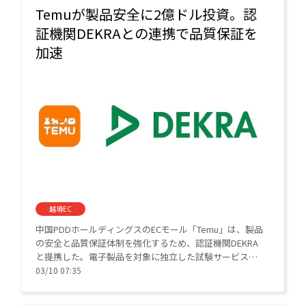
Temuが製品安全に2億ドル投資。認
証機関DEKRAとの連携で品質保証を
加速
越境EC
中国PDDホールディングスのECモール「Temu」は、製品
の安全と品質保証体制を強化するため、認証機関DEKRA
と提携した。電子製品を対象に独立した試験サービスを
提供し、2026年はコンプライアンス分野へ前年比2倍と
03/10 07:35
なる約2億ドルの投資を予定している。