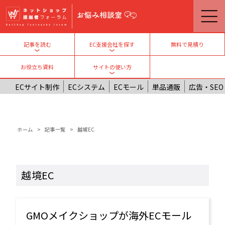
メインコンテンツに移動
無料で見積り
記事を読む
EC支援会社を探す
Toggle submenu
Toggle submenu
お役立ち資料
サイトの使い方
Toggle submenu
ECサイト制作
ECシステム
ECモール
単品通販
広告・SEO
パンくず
ホーム
記事一覧
越境EC
越境EC
GMOメイクショップが海外ECモール