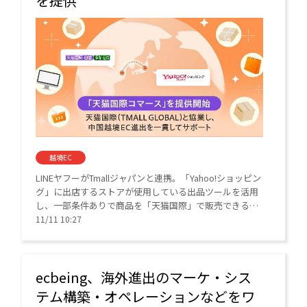
を提供
越境EC
LINEヤフーがTmallジャパンと連携。「Yahoo!ショッピン
グ」に出店するストアが使用している出品ツールを活用
し、一部条件ありで商品を「天猫国際」で販売できるよ
うにする。
11/11 10:27
ecbeing、海外進出のマーケ・シス
テム構築・オペレーションなどをワ