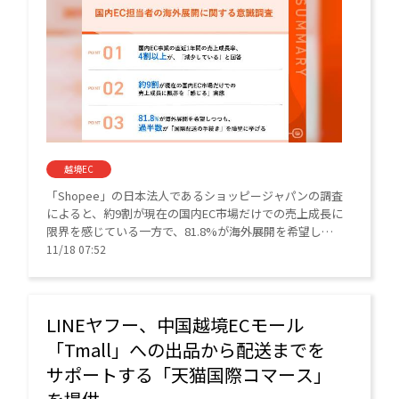
越境EC
「Shopee」の日本法人であるショッピージャパンの調査
によると、約9割が現在の国内EC市場だけでの売上成長に
限界を感じている一方で、81.8%が海外展開を希望しつ
つも、過半数が「国際配送の手続き」を障壁にあげた。
11/18 07:52
LINEヤフー、中国越境ECモール
「Tmall」への出品から配送までを
サポートする「天猫国際コマース」