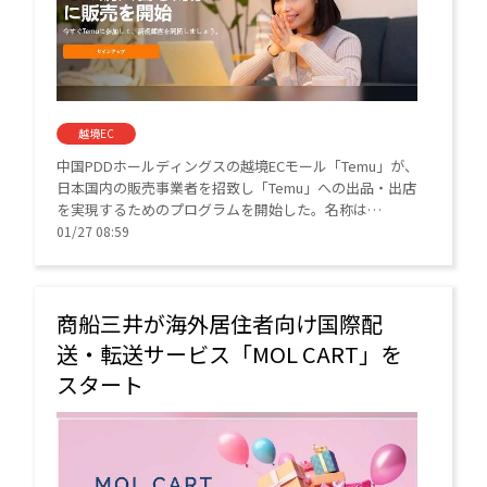
越境EC
中国PDDホールディングスの越境ECモール「Temu」が、
日本国内の販売事業者を招致し「Temu」への出品・出店
を実現するためのプログラムを開始した。名称は
「Local-to-Local」で、招待制を採用している。
01/27 08:59
商船三井が海外居住者向け国際配
送・転送サービス「MOL CART」を
スタート