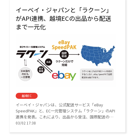
イーベイ・ジャパンと「ラクーン」
がAPI連携、越境ECの出品から配送
まで一元化
越境EC
イーベイ・ジャパンは、公式配送サービス「eBay
SpeedPAK」と、EC一元管理システム「ラクーン」のAPI
連携を発表。これにより、出品から受注、国際配送の手
配までを単一のツールで完結。複数ツール併用の手間を
03/02 17:38
省き、日本セラーの越境EC運営を強力にサポートする。