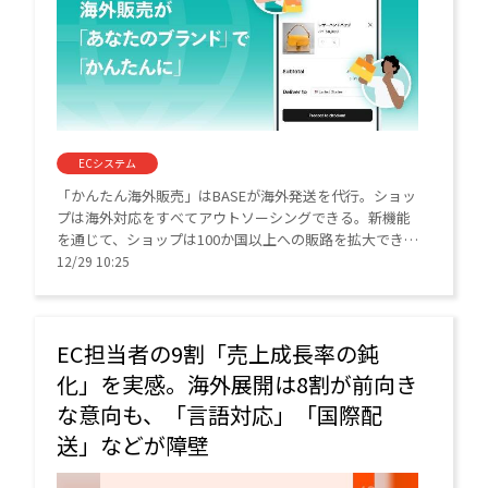
ECシステム
「かんたん海外販売」はBASEが海外発送を代行。ショッ
プは海外対応をすべてアウトソーシングできる。新機能
を通じて、ショップは100か国以上への販路を拡大でき
る。
12/29 10:25
EC担当者の9割「売上成長率の鈍
化」を実感。海外展開は8割が前向き
な意向も、「言語対応」「国際配
送」などが障壁