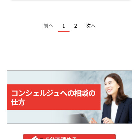
ページ送り
前ページ
カレントページ
ページ
次ページ
前へ
1
2
次へ
コンシェルジュへの相談の
仕方